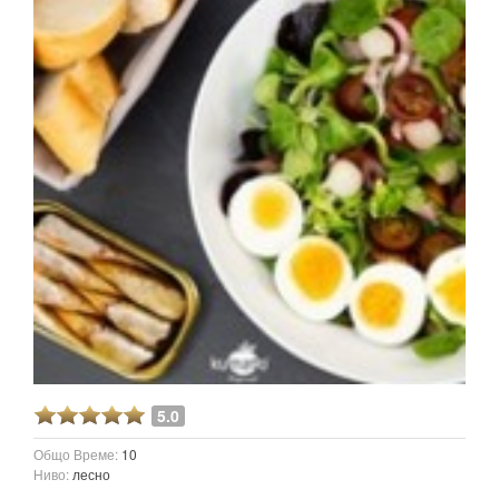
5.0
Общо Време:
10
Ниво:
лесно