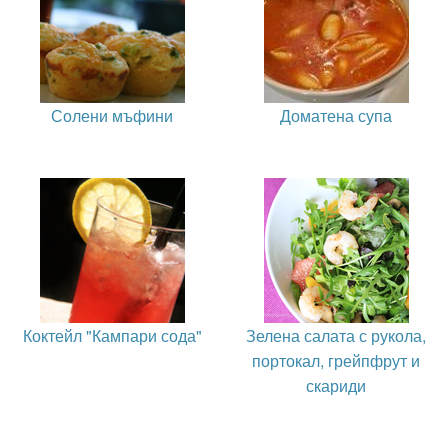
Солени мъфини
Доматена супа
Коктейл "Кампари сода"
Зелена салата с рукола,
портокал, грейпфрут и
скариди