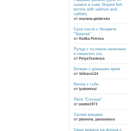
сьомга и сом( Striped fish
terrine with salmon and
catfish)
от
mariana.gizdarska
Сухи пасти с бисквити
"Закуска"
от
Radka Petrova
Рулца с пълнени канелони
и пикантен сос
от
PetyaTsankova
Еклери с домашен крем
от
Velizara124
Киноа с гъби
от
lyubomiral
Пита "Слънце"
от
pepita1973
Салам манджа
от
plamena_panauotova
Сини домати на фурна с