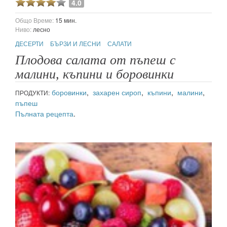
4.0
Общо Време:
15 мин.
Ниво:
лесно
ДЕСЕРТИ
БЪРЗИ И ЛЕСНИ
САЛАТИ
Плодова салата от пъпеш с
малини, къпини и боровинки
боровинки
,
захарен сироп
,
къпини
,
малини
,
ПРОДУКТИ:
пъпеш
Пълната рецепта
.