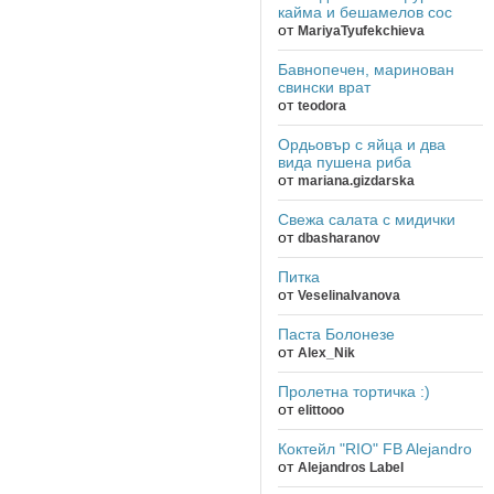
кайма и бешамелов сос
от
MariyaTyufekchieva
Бавнопечен, маринован
свински врат
от
teodora
Ордьовър с яйца и два
вида пушена риба
от
mariana.gizdarska
Свежа салата с мидички
от
dbasharanov
Питка
от
VeselinaIvanova
Паста Болонезе
от
Alex_Nik
Пролетна тортичка :)
от
elittooo
Коктейл "RIO" FB Alejandro
от
Alejandros Label