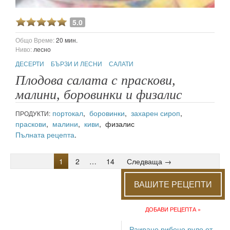
5.0
Общо Време:
20 мин.
Ниво:
лесно
ДЕСЕРТИ
БЪРЗИ И ЛЕСНИ
САЛАТИ
Плодова салата с праскови,
малини, боровинки и физалис
портокал
,
боровинки
,
захарен сироп
,
ПРОДУКТИ:
праскови
,
малини
,
киви
, физалис
Пълната рецепта
.
1
2
…
14
Следваща →
ВАШИТЕ РЕЦЕПТИ
ДОБАВИ РЕЦЕПТА »
Раирано рибено руло от