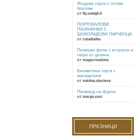
Ягодова торта с готови
блатове
от
fly.sohigh.5
ПОРТОКАЛОВИ
ПАЛАЧИНКИ С
ШОКОЛАДОВИ ПАРЧЕНЦА
от
catalitalita
Пилешко филе с естрагон и
пюре от целина
от
magecreations
Бисквитена торта с
маскарпоне
от
vaklina.alexieva
Паламуд на фурна
от
margo.vasi
ПРАЗНИЦИ