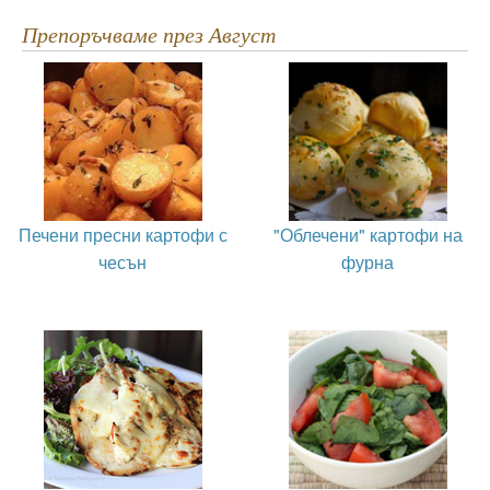
Препоръчваме през Август
Печени пресни картофи с
"Облечени" картофи на
чесън
фурна