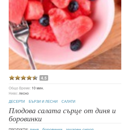
4.5
Общо Време:
10 мин.
Ниво:
лесно
ДЕСЕРТИ
БЪРЗИ И ЛЕСНИ
САЛАТИ
Плодова салата сърце от диня и
боровинки
диня
,
боровинки
,
захарен сироп
ПРОДУКТИ: