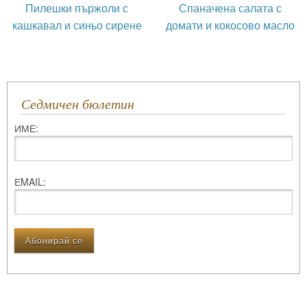
Пилешки пържоли с
Спаначена салата с
кашкавал и синьо сирене
домати и кокосово масло
Седмичен бюлетин
ИМЕ:
ЕMAIL: