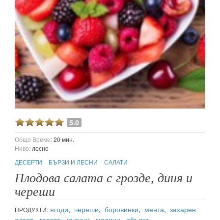
5.0
Общо Време:
20 мин.
Ниво:
лесно
ДЕСЕРТИ
БЪРЗИ И ЛЕСНИ
САЛАТИ
Плодова салата с грозде, диня и
череши
ягоди
,
череши
,
боровинки
,
мента
,
захарен
ПРОДУКТИ:
сироп
,
грозде
,
къпини
,
малини
,
ябълка