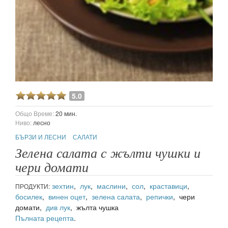
5.0
Общо Време:
20 мин.
Ниво:
лесно
БЪРЗИ И ЛЕСНИ
САЛАТИ
Зелена салата с жълти чушки и
чери домати
зехтин
,
лук
,
маслини
,
сол
,
краставици
,
ПРОДУКТИ:
босилек
,
винен оцет
,
зелена салата
,
репички
, чери
домати,
див лук
, жълта чушка
Пълната рецепта
.