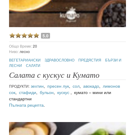
5.0
Общо Време:
20
Ниво:
лесно
ВЕГЕТАРИАНСКИ
ЗДРАВОСЛОВНО
ПРЕДЯСТИЯ
БЪРЗИ И
ЛЕСНИ
САЛАТИ
Салата с кускус и Кумато
зехтин
,
пресен лук
,
сол
,
авокадо
,
лимонов
ПРОДУКТИ:
сок
,
стафиди
,
бульон
,
кускус
, кумато – мини или
стандартни
Пълната рецепта
.