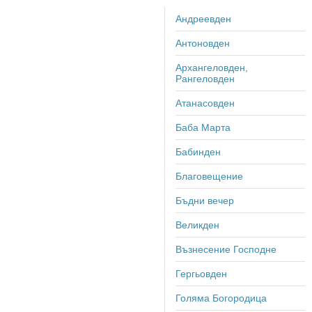
Андреевден
Антоновден
Архангеловден,
Рангеловден
Атанасовден
Баба Марта
Бабинден
Благовещение
Бъдни вечер
Великден
Възнесение Господне
Гергьовден
Голяма Богородица