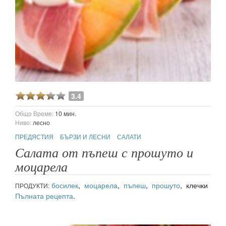
3.4
Общо Време:
10 мин.
Ниво:
лесно
ПРЕДЯСТИЯ
БЪРЗИ И ЛЕСНИ
САЛАТИ
Салата от пъпеш с прошуто и
моцарела
босилек
,
моцарела
,
пъпеш
,
прошуто
, клечки
ПРОДУКТИ:
Пълната рецепта
.