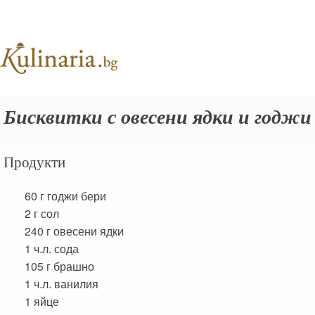
Бисквитки с овесени ядки и годжи
Продукти
60 г
годжи бери
2 г
сол
240 г
овесени ядки
1 ч.л.
сода
105 г
брашно
1 ч.л.
ванилия
1
яйце