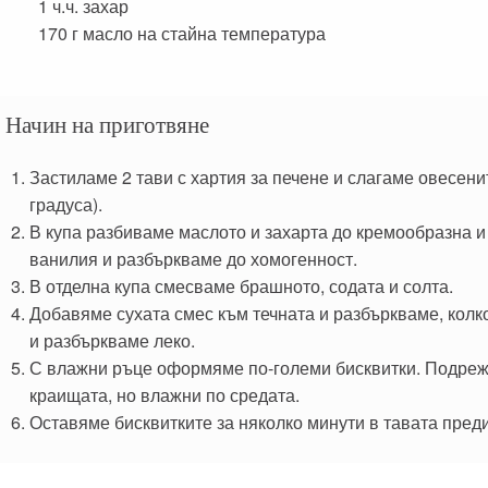
1 ч.ч.
захар
170 г
масло на стайна температура
Начин на приготвяне
Застиламе 2 тави с хартия за печене и слагаме овесенит
градуса).
В купа разбиваме маслото и захарта до кремообразна и 
ванилия и разбъркваме до хомогенност.
В отделна купа смесваме брашното, содата и солта.
Добавяме сухата смес към течната и разбъркваме, колк
и разбъркваме леко.
С влажни ръце оформяме по-големи бисквитки. Подрежда
краищата, но влажни по средата.
Оставяме бисквитките за няколко минути в тавата преди