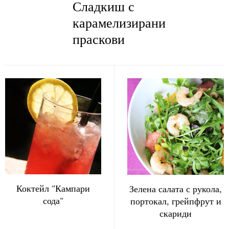
Сладкиш с
карамелизирани
праскови
Коктейл "Кампари
Зелена салата с рукола,
сода"
портокал, грейпфрут и
скариди