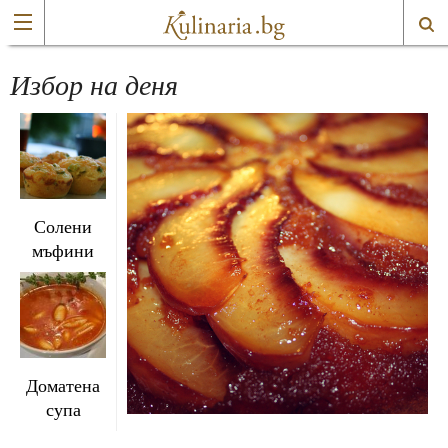
Избор на деня
Солени
мъфини
Доматена
супа