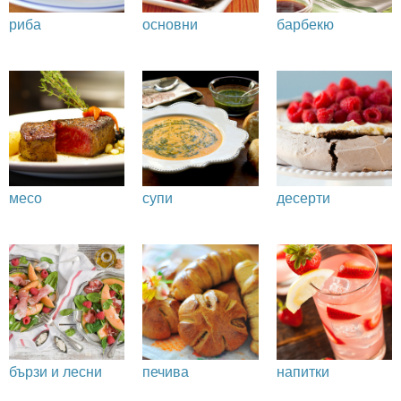
риба
основни
барбекю
месо
супи
десерти
бързи и лесни
печива
напитки