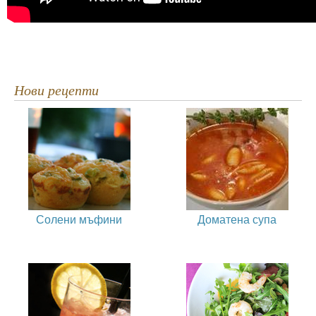
Нови рецепти
Солени мъфини
Доматена супа