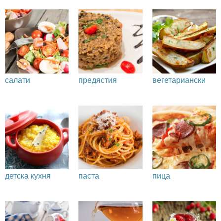
салати
предястия
вегетариански
детска кухня
паста
пица