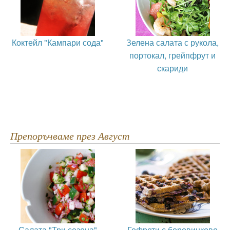
Коктейл "Кампари сода"
Зелена салата с рукола,
портокал, грейпфрут и
скариди
Препоръчваме през Август
Салата "Три сезона"
Гофрети с боровинково