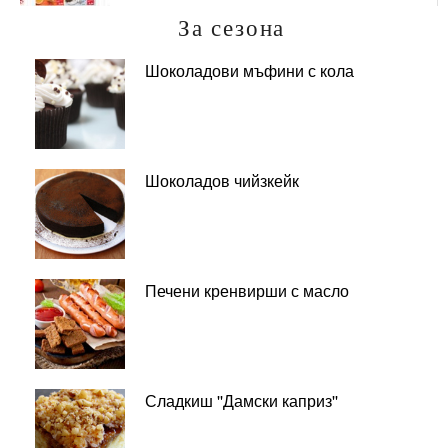
За сезона
Шоколадови мъфини с кола
Шоколадов чийзкейк
Печени кренвирши с масло
Сладкиш ''Дамски каприз''