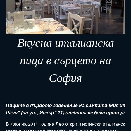
Вкусна италианска
пица в сърцето на
София
Пиците в първото заведение на симпатичния итал
Pizza" (на ул. „Искър“ 11) отдавна се бяха превърна
В края на 2011 година Лео откри и истински италиански р