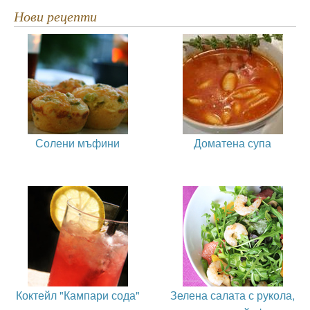
Нови рецепти
Солени мъфини
Доматена супа
Коктейл "Кампари сода"
Зелена салата с рукола,