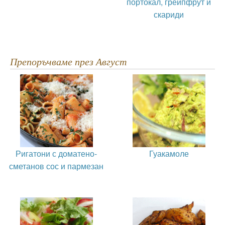
портокал, грейпфрут и
скариди
Препоръчваме през Август
Ригатони с доматено-
Гуакамоле
сметанов сос и пармезан