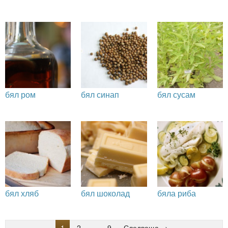
бял ром
бял синап
бял сусам
бял хляб
бял шоколад
бяла риба
1
2
…
9
Следваща →