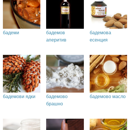
бадеми
бадемов
бадемова
аперитив
есенция
бадемови ядки
бадемово
бадемово масло
брашно