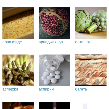
арпа фиде
арпаджик лук
артишок
аспержи
аспирин
багета