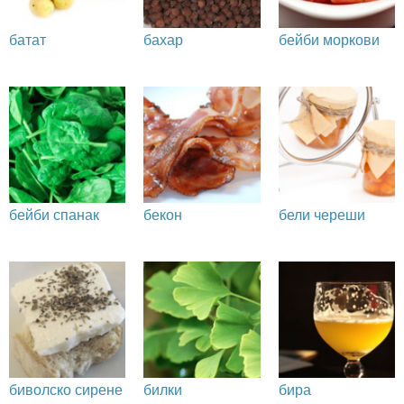
батат
бахар
бейби моркови
бейби спанак
бекон
бели череши
биволско сирене
билки
бира