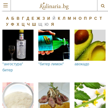
А
Б
В
Г
Д
Е
Ж
З
И
Й
К
Л
М
Н
О
П
Р
С
Т
У
Ф
Х
Ц
Ч
Ш
Щ
Ю
Я
"ангостура"
"битер лимон"
авокадо
битер