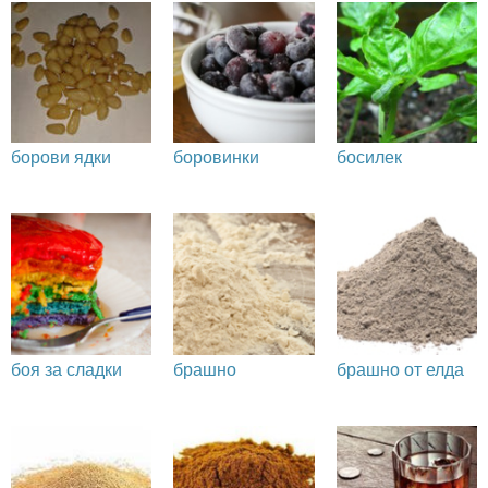
борови ядки
боровинки
босилек
боя за сладки
брашно
брашно от елда