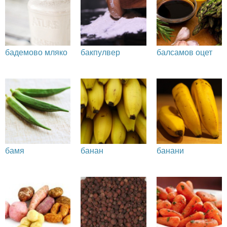
бадемово мляко
бакпулвер
балсамов оцет
бамя
банан
банани