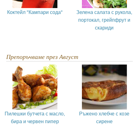
Коктейл "Кампари сода"
Зелена салата с рукола,
портокал, грейпфрут и
скариди
Препоръчваме през Август
Пилешки бутчета с масло,
Ръжено хлебче с козе
бира и червен пипер
сирене