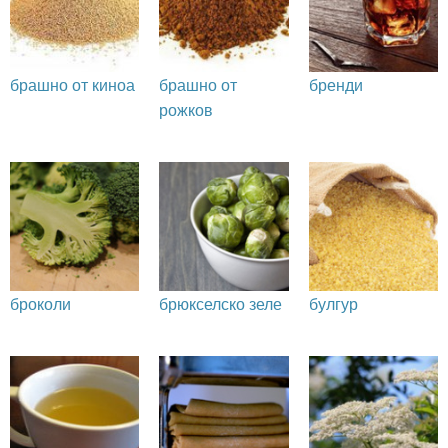
брашно от киноа
брашно от
бренди
рожков
броколи
брюкселско зеле
булгур