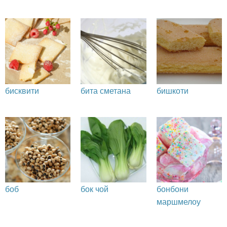
бисквити
бита сметана
бишкоти
боб
бок чой
бонбони
маршмелоу