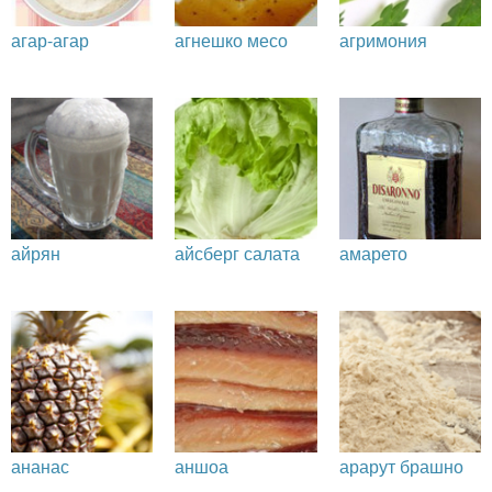
агар-агар
агнешко месо
агримония
айрян
айсберг салата
амарето
ананас
аншоа
арарут брашно