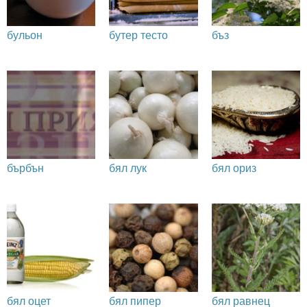
бульон
бутер тесто
бъз
бърбън
бял лук
бял ориз
бял оцет
бял пипер
бял равнец