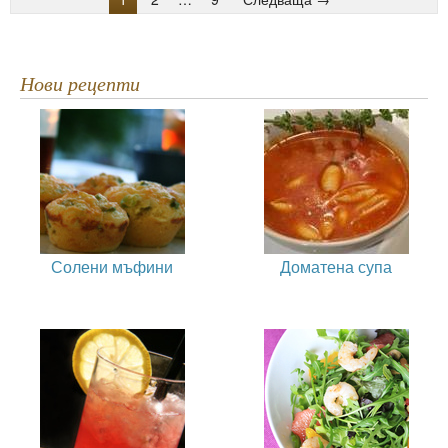
Нови рецепти
Солени мъфини
Доматена супа