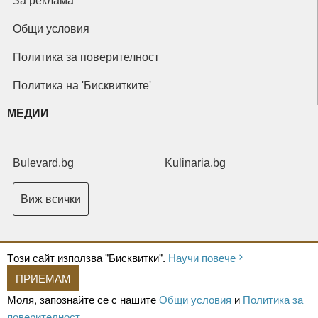
За реклама
Общи условия
Политика за поверителност
Политика на 'Бисквитките'
МЕДИИ
Bulevard.bg
Kulinaria.bg
Виж всички
Tози сайт използва "Бисквитки".
Научи повече
ПРИЕМАМ
Copyright © 2026 Ксениум ООД. Всички права запазени.
Developed by
Моля, запознайте се с нашите
Общи условия
и
Политика за
XeniumCompany.com
поверителност