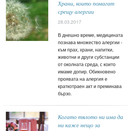
Храни, които помагат
срещу алергии
28.03.2017
В днешно време, медицината
познава множество алергии -
към прах, храни, напитки,
животни и други субстанции
от околната среда, с които
имаме допир. Обикновено
проявата на алергия е
краткотраен акт и преминава
бързо.
Когато тялото ни има да
ни каже нещо за