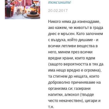
токсините
20.02.2017
Никого няма да изненадаме,
ако кажем, че животът в града
днес е мръсен. Като започнем
с въздуха, който дишаме - и
всички летливи вещества в
него, минем през всички
вредни храни, които ядем
(защото вероятността в тях да
има нещо вредно е огромна),
та стигнем до нещата, които
доброволно причиняваме на
организма си: газирани
напитки, алкохол (твърде
често некачествен), цигари и
т.н.