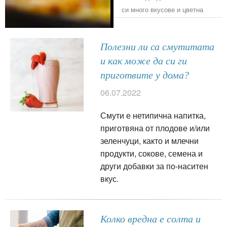
шоколадите с нея.
си много вкусове и цветна
палитра, стоплящи сърцето в
студените дни.
Полезни ли са смутитата
и как може да си ги
приготвите у дома?
06.07.2022
Смути е нетипична напитка,
приготвяна от плодове и/или
зеленчуци, както и млечни
продукти, сокове, семена и
други добавки за по-наситен
вкус.
Колко вредна е солта и