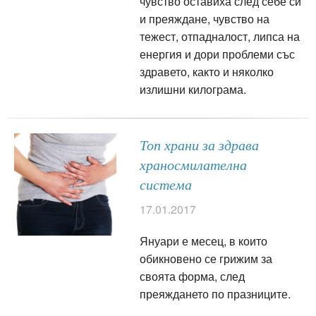
чувство оставиха след себе си
и преяждане, чувство на
тежест, отпадналост, липса на
енергия и дори проблеми със
здравето, както и няколко
излишни килограма.
Топ храни за здрава
храносмилателна
система
17.01.2017
Януари е месец, в които
обикновено се грижим за
своята форма, след
преяждането по празниците.