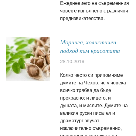
Ежедневието на съвременния
човек е изпълнено с различни
предизвикателства.
Моринга, холистичен
подход към красотата
28.10.2019
Колко често си припомняме
думите на Чехов, че у човека
всичко трябва да бъде
прекрасно: и лицето, и
душата, и мислите. Думите на
великия руски писател и
драматург звучат
изключително съвременно,
прочетени в контекста на