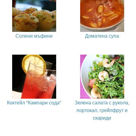
Солени мъфини
Доматена супа
Коктейл "Кампари сода"
Зелена салата с рукола,
портокал, грейпфрут и
скариди