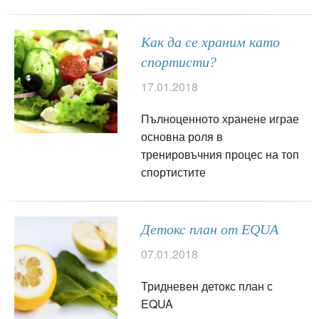
Как да се храним като
спортисти?
17.01.2018
Пълноценното хранене играе
основна роля в
тренировъчния процес на топ
спортистите
Детокс план от EQUA
07.01.2018
Тридневен детокс план с
EQUA