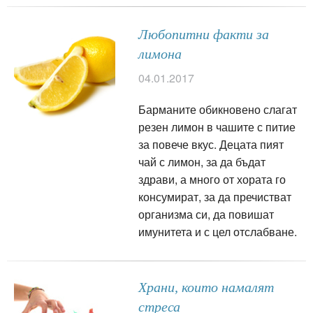
Любопитни факти за
лимона
04.01.2017
Барманите обикновено слагат
резен лимон в чашите с питие
за повече вкус. Децата пият
чай с лимон, за да бъдат
здрави, а много от хората го
консумират, за да пречистват
организма си, да повишат
имунитета и с цел отслабване.
Храни, които намалят
стреса