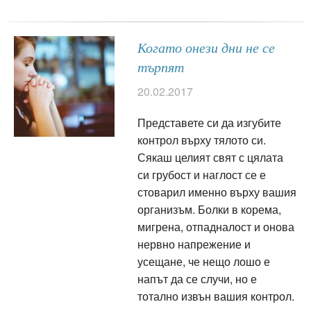
Когато онези дни не се
търпят
20.02.2017
Представете си да изгубите
контрол върху тялото си.
Сякаш целият свят с цялата
си грубост и наглост се е
стоварил именно върху вашия
организъм. Болки в корема,
мигрена, отпадналост и онова
нервно напрежение и
усещане, че нещо лошо е
напът да се случи, но е
тотално извън вашия контрол.