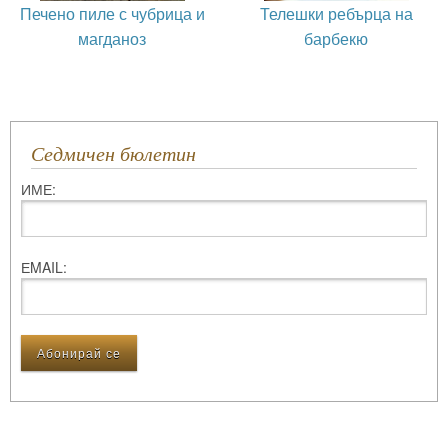
Печено пиле с чубрица и
Телешки ребърца на
магданоз
барбекю
Седмичен бюлетин
ИМЕ:
ЕMAIL: