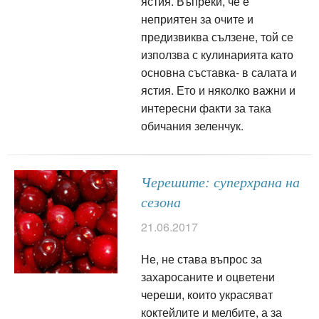
ястия. Въпреки, че е
неприятен за очите и
предизвиква сълзене, той се
използва с кулинарията като
основна съставка- в салата и
ястия. Ето и няколко важни и
интересни факти за така
обичания зеленчук.
Черешите: суперхрана на
сезона
21.06.2017
Не, не става въпрос за
захаросаните и оцветени
череши, които украсяват
коктейлите и мелбите, а за