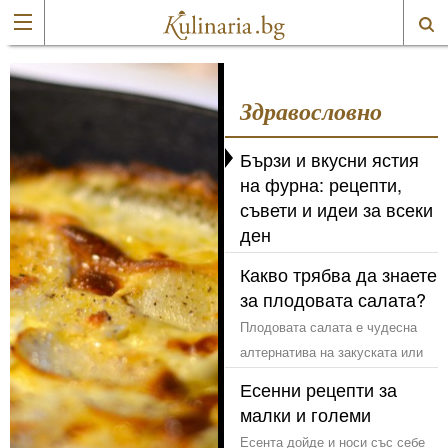
здравословно
Бързи и вкусни ястия
на фурна: рецепти,
съвети и идеи за всеки
ден
Когато времето е малко, но
Какво трябва да знаете
внезапният глад е голям —
за плодовата салата?
ястията на фурна са чудесно
Плодовата салата е чудесна
решение.
алтернатива на закуската или
обяда и е любим десерт на
Есенни рецепти за
много хора, които предпочитат
малки и големи
да заместят сладкишите и
Есента дойде и носи със себе