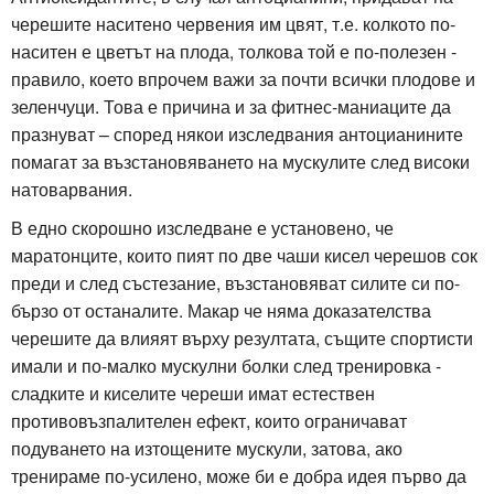
черешите наситено червения им цвят, т.е. колкото по-
наситен е цветът на плода, толкова той е по-полезен -
правило, което впрочем важи за почти всички плодове и
зеленчуци. Това е причина и за фитнес-маниаците да
празнуват – според някои изследвания антоцианините
помагат за възстановяването на мускулите след високи
натоварвания.
В едно скорошно изследване е установено, че
маратонците, които пият по две чаши кисел черешов сок
преди и след състезание, възстановяват силите си по-
бързо от останалите. Макар че няма доказателства
черешите да влияят върху резултата, същите спортисти
имали и по-малко мускулни болки след тренировка -
сладките и киселите череши имат естествен
противовъзпалителен ефект, които ограничават
подуването на изтощените мускули, затова, ако
тренираме по-усилено, може би е добра идея първо да