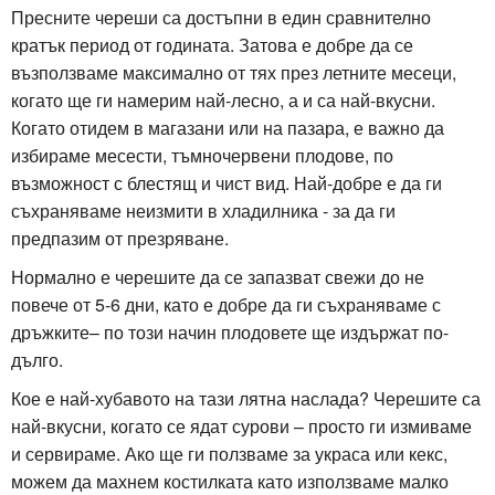
Пресните череши са достъпни в един сравнително
кратък период от годината. Затова е добре да се
възползваме максимално от тях през летните месеци,
когато ще ги намерим най-лесно, а и са най-вкусни.
Когато отидем в магазани или на пазара, е важно да
избираме месести, тъмночервени плодове, по
възможност с блестящ и чист вид. Най-добре е да ги
съхраняваме неизмити в хладилника - за да ги
предпазим от презряване.
Нормално е черешите да се запазват свежи до не
повече от 5-6 дни, като е добре да ги съхраняваме с
дръжките– по този начин плодовете ще издържат по-
дълго.
Кое е най-хубавото на тази лятна наслада? Черешите са
най-вкусни, когато се ядат сурови – просто ги измиваме
и сервираме. Ако ще ги ползваме за украса или кекс,
можем да махнем костилката като използваме малко