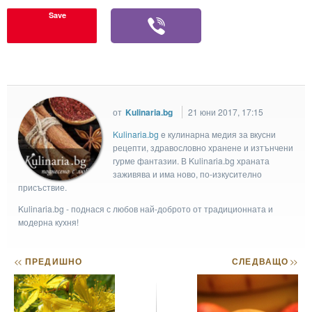
Save
от
Kulinaria.bg
21 юни 2017, 17:15
Kulinaria.bg
e кулинарна медия за вкусни
рецепти, здравословно хранене и изтънчени
гурме фантазии. В Kulinaria.bg храната
заживява и има ново, по-изкусително
присъствие.
Kulinaria.bg - поднася с любов най-доброто от традиционната и
модерна кухня!
<<
ПРЕДИШНО
СЛЕДВАЩО
>>