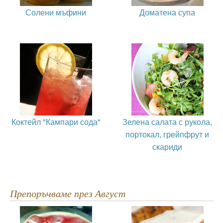
Солени мъфини
Доматена супа
Коктейл "Кампари сода"
Зелена салата с рукола,
портокал, грейпфрут и
скариди
Препоръчваме през Август