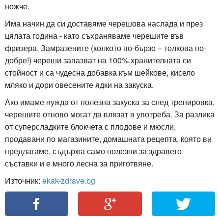
ножче.
Има начин да си доставяме черешова наслада и през
цялата година - като съхраняваме черешите във
фризера. Замразените (колкото по-бързо – толкова по-
добре!) череши запазват на 100% хранителната си
стойност и са чудесна добавка към шейкове, кисело
мляко и дори овесените ядки на закуска.
Ако имаме нужда от полезна закуска за след тренировка,
черешите отново могат да влязат в употреба. За разлика
от суперсладките блокчета с плодове и мюсли,
продавани по магазините, домашната рецепта, която ви
предлагаме, съдържа само полезни за здравето
съставки и е много лесна за приготвяне.
Източник:
ekak-zdrave.bg