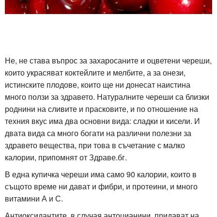
Не, не става въпрос за захаросаните и оцветени череши,
които украсяват коктейлите и мелбите, а за онези,
истинските плодове, които ще ни донесат наистина
много ползи за здравето. Натуралните череши са близки
роднини на сливите и прасковите, и по отношение на
техния вкус има два основни вида: сладки и кисели. И
двата вида са много богати на различни полезни за
здравето вещества, при това в съчетание с малко
калории, припомнят от Здраве.бг.
В една купичка череши има само 90 калории, които в
същото време ни дават и фибри, и протеини, и много
витамини А и С.
Антиоксидантите, в случая антоцианини, придават на