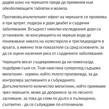
дадем шанс на черешите преди да преминем към
обезболяващите таблетки и мазила.
Противовъзпалителният ефект на черешите се проявява
и при артрит, подагра и дори диабет и сърдечни
заболявания. Всъщност няколко изследвания дори са
установили, че консумацията на череши води до
понижаване нивата на холестерола и триглицеридите в
кръвта, а именно тези показатели са сред основните, за
да се оцени наличния риск от сърдечните заболявания.
Черешите могат същевременно да ни помогнатда
подобрим съня си. Този наистина суперплод съдържа
мелатонин - хормон, който тялото произвежда, за да
контролира заспиването и събуждането.
Допълнителното количество мелатонин, който приемаме
чрез черешите, може да допринесе за по-лесното
заспиване, за това да спим по-дълго и пълноценно,
съответно - да се събуждаме по-отпочинали.