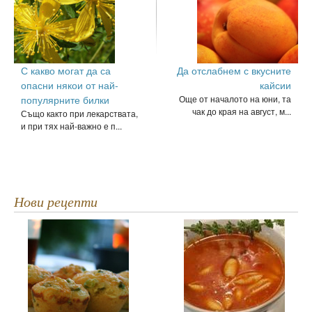
С какво могат да са
Да отслабнем с вкусните
опасни някои от най-
кайсии
популярните билки
Още от началото на юни, та
чак до края на август, м...
Също както при лекарствата,
и при тях най-важно е п...
Нови рецепти