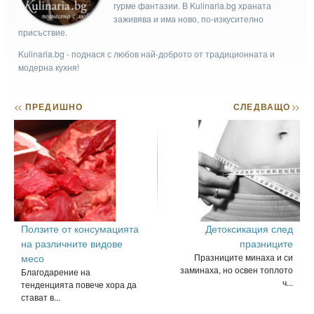
гурме фантазии. В Kulinaria.bg храната
заживява и има ново, по-изкусително
присъствие.
Kulinaria.bg - поднася с любов най-доброто от традиционната и
модерна кухня!
<<
ПРЕДИШНО
СЛЕДВАЩО
>>
Ползите от консумацията
Детоксикация след
на различните видове
празниците
месо
Празниците минаха и си
заминаха, но освен топлото
Благодарение на
ч...
тенденцията повече хора да
стават в...