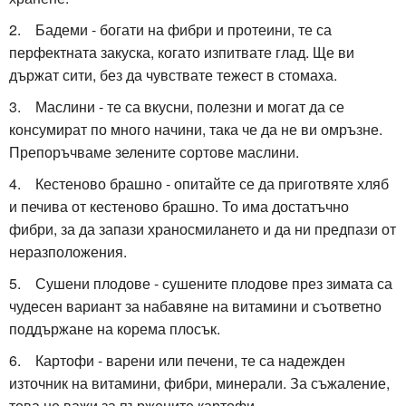
2. Бадеми - богати на фибри и протеини, те са
перфектната закуска, когато изпитвате глад. Ще ви
държат сити, без да чувствате тежест в стомаха.
3. Маслини - те са вкусни, полезни и могат да се
консумират по много начини, така че да не ви омръзне.
Препоръчваме зелените сортове маслини.
4. Кестеново брашно - опитайте се да приготвяте хляб
и печива от кестеново брашно. То има достатъчно
фибри, за да запази храносмилането и да ни предпази от
неразположения.
5. Сушени плодове - сушените плодове през зимата са
чудесен вариант за набавяне на витамини и съответно
поддържане на корема плосък.
6. Картофи - варени или печени, те са надежден
източник на витамини, фибри, минерали. За съжаление,
това не важи за пържените картофи.