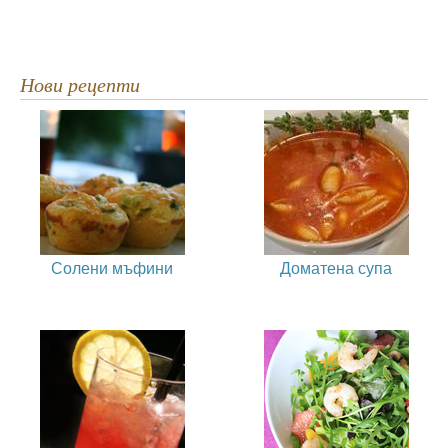
Нови рецепти
Солени мъфини
Доматена супа