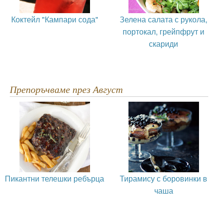
Коктейл "Кампари сода"
Зелена салата с рукола,
портокал, грейпфрут и
скариди
Препоръчваме през Август
Пикантни телешки ребърца
Тирамису с боровинки в
чаша