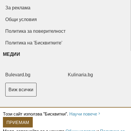
За реклама
Общи условия
Политика за поверителност
Политика на 'Бисквитките'
МЕДИИ
Bulevard.bg
Kulinaria.bg
Виж всички
Tози сайт използва "Бисквитки".
Научи повече
ПРИЕМАМ
Copyright © 2026 Ксениум ООД. Всички права запазени.
Developed by
Моля, запознайте се с нашите
Общи условия
и
Политика за