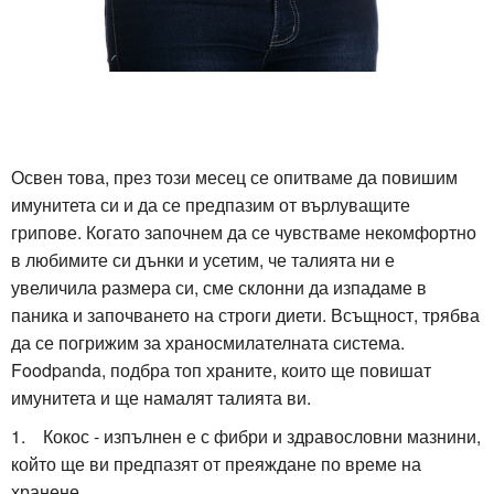
Освен това, през този месец се опитваме да повишим
имунитета си и да се предпазим от върлуващите
грипове. Когато започнем да се чувстваме некомфортно
в любимите си дънки и усетим, че талията ни е
увеличила размера си, сме склонни да изпадаме в
паника и започването на строги диети. Всъщност, трябва
да се погрижим за храносмилателната система.
Foodpanda, подбра топ храните, които ще повишат
имунитета и ще намалят талията ви.
1. Кокос - изпълнен е с фибри и здравословни мазнини,
който ще ви предпазят от преяждане по време на
хранене.