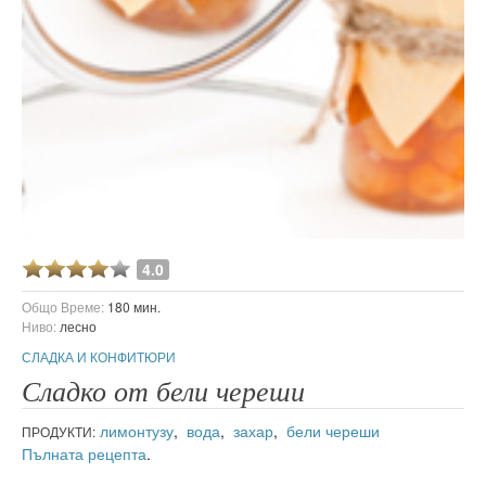
4.0
Общо Време:
180 мин.
Ниво:
лесно
СЛАДКА И КОНФИТЮРИ
Сладко от бели череши
лимонтузу
,
вода
,
захар
,
бели череши
ПРОДУКТИ:
Пълната рецепта
.