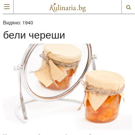
Видяно:
1940
бели череши