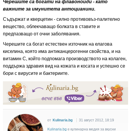
Черешите са богати на флавоноиди - като
важните за имунитета антоцианини.
Съдържат и кверцетин - силно противовъз-палително
вещество, облекчаващо болката в ставите и
предпазващо от очни заболявания.
Черешите са богат естествен източник на елагова
киселина, която има антиканцерогенни свойства, и на
витамин С, който подпомага производството на колаген,
поддържа здравия вид на кожата и косата и успешно се
бори с вирусите и бактериите.
от
Kulinaria.bg
31 август 2012, 18:19
Kulinaria.bg
e кулинарна медия за вкусни