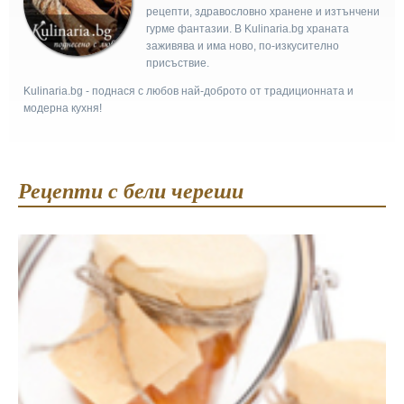
рецепти, здравословно хранене и изтънчени
гурме фантазии. В Kulinaria.bg храната
заживява и има ново, по-изкусително
присъствие.
Kulinaria.bg - поднася с любов най-доброто от традиционната и
модерна кухня!
Рецепти с бели череши