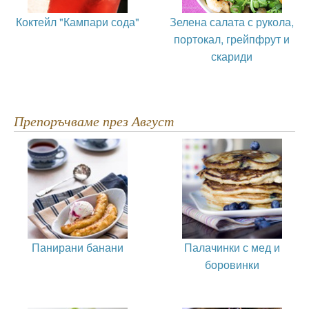
Коктейл "Кампари сода"
Зелена салата с рукола,
портокал, грейпфрут и
скариди
Препоръчваме през Август
Панирани банани
Палачинки с мед и
боровинки