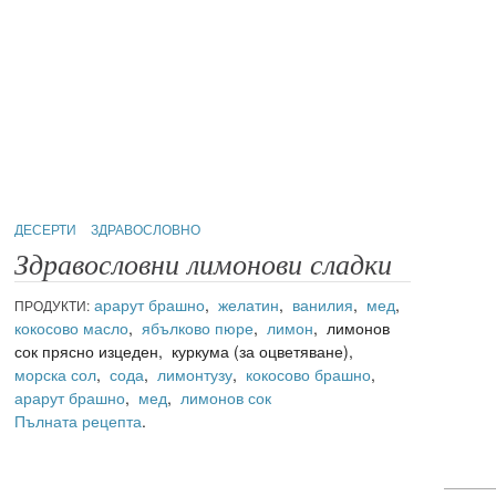
ДЕСЕРТИ
ЗДРАВОСЛОВНО
Здравословни лимонови сладки
арарут брашно
,
желатин
,
ванилия
,
мед
,
ПРОДУКТИ:
кокосово масло
,
ябълково пюре
,
лимон
, лимонов
сок прясно изцеден, куркума (за оцветяване),
морска сол
,
сода
,
лимонтузу
,
кокосово брашно
,
арарут брашно
,
мед
,
лимонов сок
Пълната рецепта
.