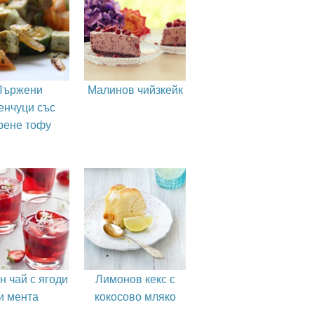
Пържени
Малинов чийзкейк
енчуци със
рене тофу
н чай с ягоди
Лимонов кекс с
и мента
кокосово мляко