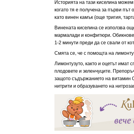
Историята на тази киселина можем 
когато тя е получена за първи път 
като винен камък (още тригия, тарт
ация
Винената киселина се използва още
мармалади и конфитюри. Обикновен
1-2 минути преди да се свали от ко
Смята се, че с помощта на лимонт
Лимонтузуто, както и оцетът имат 
плодовете и зеленчуците. Препоръч
защото съдържанието на витамин С
нитрити и образуването на нитроза