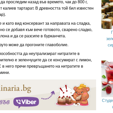
да проследим назад във времето, чак до 800 г,
от калиев тартарат. В древността той бил известен
ар).
 и като вид консервант за направата на сладка,
о се добавя към вече готовото, сварено сладко,
тлона и да се разсипе в бурканчета.
зел
си
узуто може да прогоните главоболие.
способността да неутрализират нитратите в
ително е зеленчуците да се консумират с лимон,
 в него пречи превръщането на нитратите в
мини.
Студе