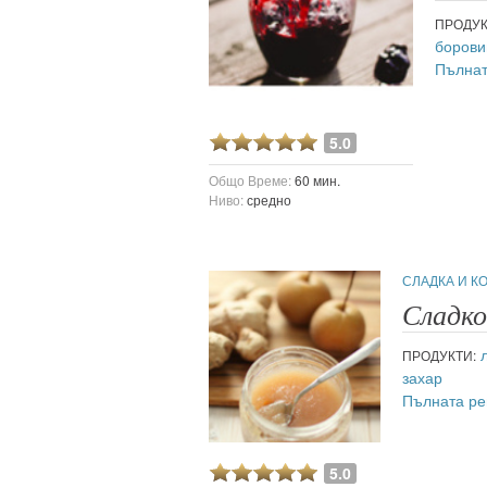
ПРОДУК
борови
Пълнат
5.0
Общо Време:
60 мин.
Ниво:
средно
СЛАДКА И 
Сладко
ПРОДУКТИ:
захар
Пълната ре
5.0