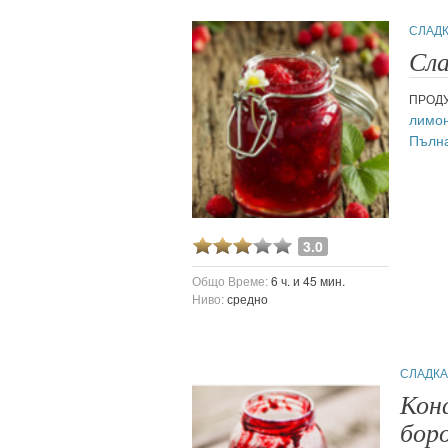
СЛАД
Сла
ПРОДУ
лимон
Пълна
3.0
Общо Време:
6 ч. и 45 мин.
Ниво:
средно
СЛАДКА
Кон
бор