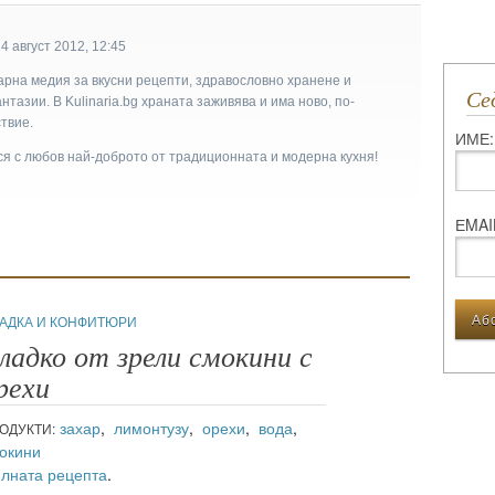
4 август 2012, 12:45
арна медия за вкусни рецепти, здравословно хранене и
С
тазии. В Kulinaria.bg храната заживява и има ново, по-
твие.
ИМЕ:
ася с любов най-доброто от традиционната и модерна кухня!
ЕMAI
АДКА И КОНФИТЮРИ
ладко от зрели смокини с
рехи
захар
,
лимонтузу
,
орехи
,
вода
,
ОДУКТИ:
окини
лната рецепта
.