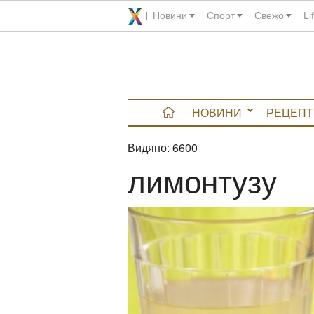
Новини
Спорт
Свежо
Li
НОВИНИ
РЕЦЕПТ
Видяно:
6600
вюта
лимонтузу
итно
 градина
и Chefs