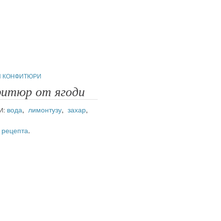
И КОНФИТЮРИ
итюр от ягоди
вода
,
лимонтузу
,
захар
,
И:
 рецепта
.