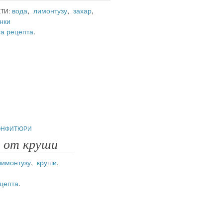
вода
,
лимонтузу
,
захар
,
ТИ:
нки
а рецепта
.
КОНФИТЮРИ
 от круши
лимонтузу
,
круши
,
цепта
.