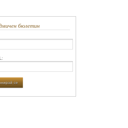
едмичен бюлетин
L: