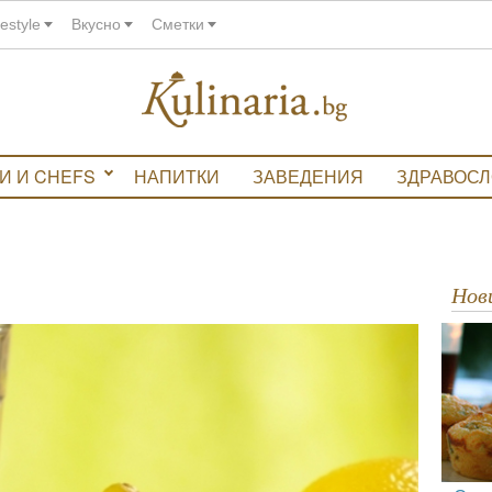
festyle
Вкусно
Сметки
И И CHEFS
НАПИТКИ
ЗАВЕДЕНИЯ
ЗДРАВОС
Но