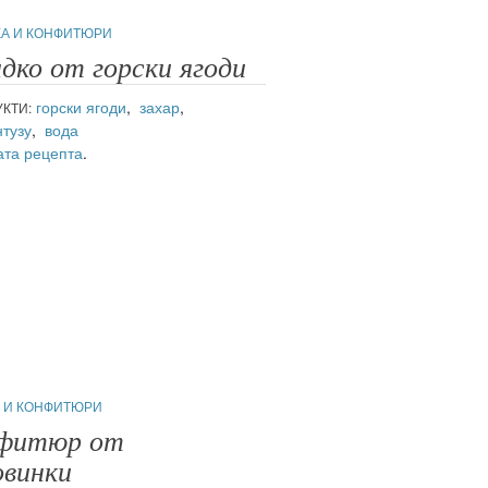
КА И КОНФИТЮРИ
дко от горски ягоди
горски ягоди
,
захар
,
КТИ:
тузу
,
вода
та рецепта
.
 И КОНФИТЮРИ
фитюр от
овинки