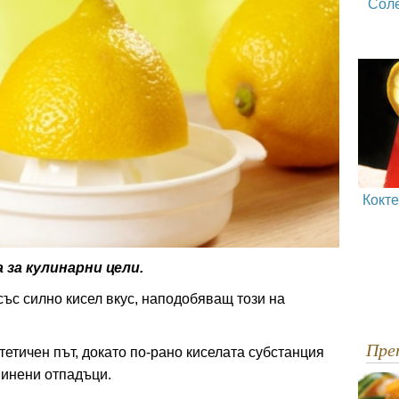
Сол
Кокт
 за кулинарни цели.
ъс силно кисел вкус, наподобяващ този на
Пр
тетичен път, докато по-рано киселата субстанция
винени отпадъци.