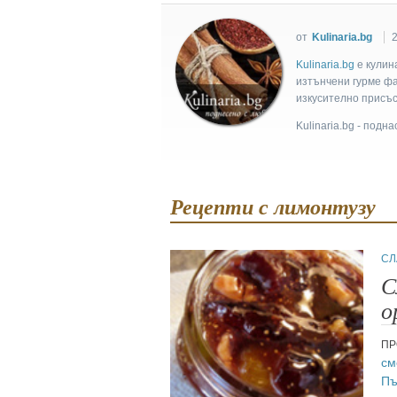
от
Kulinaria.bg
2
Kulinaria.bg
e кулин
изтънчени гурме фан
изкусително присъс
Kulinaria.bg - подн
Рецепти с лимонтузу
СЛ
С
о
ПР
см
Пъ