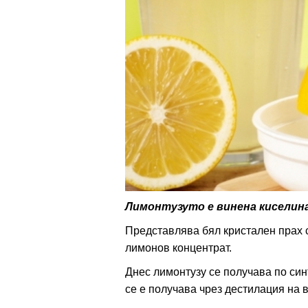
ти
зона
кти
ици
е рецепти
и рецепта
Лимонтузуто е винена киселина
ия
Представлява бял кристален прах с
лимонов концентрат.
ловно
Днес лимонтузу се получава по син
се е получава чрез дестилация на 
ти