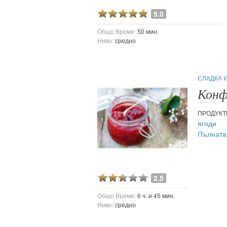
5.0
Общо Време:
50 мин.
Ниво:
средно
СЛАДКА 
Конф
ПРОДУКТ
ягоди
Пълната
2.5
Общо Време:
6 ч. и 45 мин.
Ниво:
средно