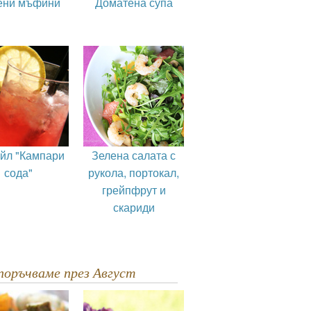
ени мъфини
Доматена супа
ейл "Кампари
Зелена салата с
сода"
рукола, портокал,
грейпфрут и
скариди
епоръчваме през Август