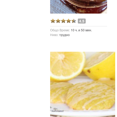
4.5
Общо Време:
10 ч. и 50 мин.
Ниво:
трудно