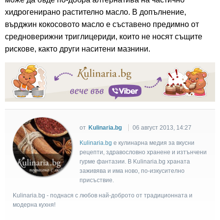
хидрогенирано растително масло. В допълнение,
върджин кокосовото масло е съставено предимно от
средноверижни триглицериди, които не носят същите
рискове, както други наситени мазнини.
от
Kulinaria.bg
06 август 2013, 14:27
Kulinaria.bg
e кулинарна медия за вкусни
рецепти, здравословно хранене и изтънчени
гурме фантазии. В Kulinaria.bg храната
заживява и има ново, по-изкусително
присъствие.
Kulinaria.bg - поднася с любов най-доброто от традиционната и
модерна кухня!