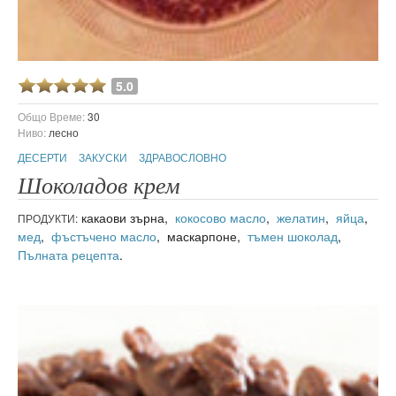
5.0
Общо Време:
30
Ниво:
лесно
ДЕСЕРТИ
ЗАКУСКИ
ЗДРАВОСЛОВНО
Шоколадов крем
какаови зърна,
кокосово масло
,
желатин
,
яйца
,
ПРОДУКТИ:
мед
,
фъстъчено масло
, маскарпоне,
тъмен шоколад
,
Пълната рецепта
.