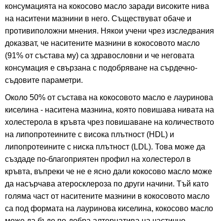
консумацията на кокосово масло заради високите нива
на наситени мазнини в него. Съществуват обаче и
противиположни мнения. Някои учени чрез изследвания
доказват, че наситените мазнини в кокосовото масло
(91% от състава му) са здравословни и че неговата
консумация е свързана с подобряване на сърдечно-
съдовите параметри.
Около 50% от състава на кокосовото масло е лауринова
киселина - наситена мазнина, която повишава нивата на
холестерола в кръвта чрез повишаване на количеството
на липопротеините с висока плътност (HDL) и
липопротеините с ниска плътност (LDL). Това може да
създаде по-благоприятен профил на холестерол в
кръвта, въпреки че не е ясно дали кокосово масло може
да насърчава атеросклероза по други начини. Тъй като
голяма част от наситените мазнини в кокосовото масло
са под формата на лауринова киселина, кокосово масло
може да бъде по-добра алтернатива на частично