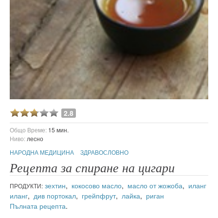
2.8
Общо Време:
15 мин.
Ниво:
лесно
НАРОДНА МЕДИЦИНА
ЗДРАВОСЛОВНО
Рецепта за спиране на цигари
зехтин
,
кокосово масло
,
масло от жожоба
,
иланг
ПРОДУКТИ:
иланг
,
див портокал
,
грейпфрут
,
лайка
,
риган
Пълната рецепта
.