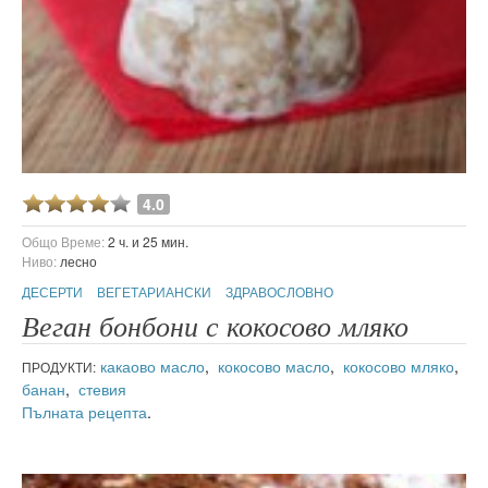
4.0
Общо Време:
2 ч. и 25 мин.
Ниво:
лесно
ДЕСЕРТИ
ВЕГЕТАРИАНСКИ
ЗДРАВОСЛОВНО
Веган бонбони с кокосово мляко
какаово масло
,
кокосово масло
,
кокосово мляко
,
ПРОДУКТИ:
банан
,
стевия
Пълната рецепта
.