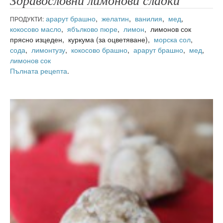
Здравословни лимонови сладки
арарут брашно
,
желатин
,
ванилия
,
мед
,
ПРОДУКТИ:
кокосово масло
,
ябълково пюре
,
лимон
, лимонов сок
прясно изцеден, куркума (за оцветяване),
морска сол
,
сода
,
лимонтузу
,
кокосово брашно
,
арарут брашно
,
мед
,
лимонов сок
Пълната рецепта
.