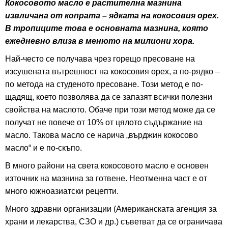
Кокосовото масло е растителна мазнина
извличана от копрата – ядката на кокосовия орех.
В тропиците това е основната мазнина, която
ежедневно влиза в менюто на милиони хора.
Най-често се получава чрез горещо пресоване на
изсушената вътрешност на кокосовия орех, а по-рядко –
по метода на студеното пресоване. Този метод е по-
щадящ, което позволява да се запазят всички полезни
свойства на маслото. Обаче при този метод може да се
получат не повече от 10% от цялото съдържание на
масло. Такова масло се нарича „върджин кокосово
масло“ и е по-скъпо.
В много райони на света кокосовото масло е основен
източник на мазнина за готвене. Неотменна част е от
много южноазиатски рецепти.
Много здравни организации (Американската агенция за
храни и лекарства, СЗО и др.) съветват да се ограничава