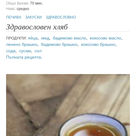
Общо Време:
70 мин.
Ниво:
средно
ПЕЧИВА
ЗАКУСКИ
ЗДРАВОСЛОВНО
Здравословен хляб
яйца
,
мед
,
бадемово масло
,
кокосово масло
,
ПРОДУКТИ:
ленено брашно
,
бадемово брашно
,
кокосово брашно
,
сода
,
сусам
,
сол
Пълната рецепта
.