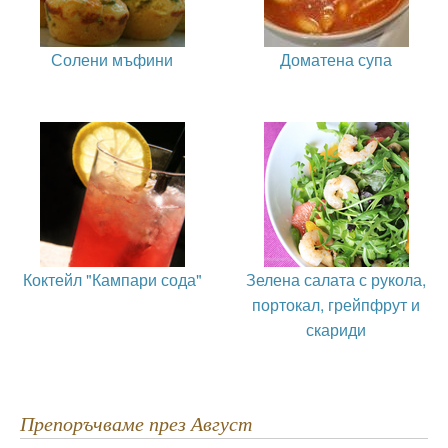
Солени мъфини
Доматена супа
Коктейл "Кампари сода"
Зелена салата с рукола,
портокал, грейпфрут и
скариди
Препоръчваме през Август