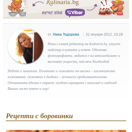
от
Нина Тодорова
31 януари 2012, 10:28
Нина е главен редактор на Kulinaria.bg, изкусен
майстор в кухнята и естет. Обожава
фотографията, любител е на автомобилите и
високите скорости, най-вече Бъмбълбий.
Небето е лимитът. Полетите и скоковете от високо – изключително
изживяване, скоковете в дълбоко – истинско предизвикателство.
Отхапаната ябълка е страст, особено гарнирана с шоколад и сладолед.
Винаги може повече и още!
Рецепти с боровинки