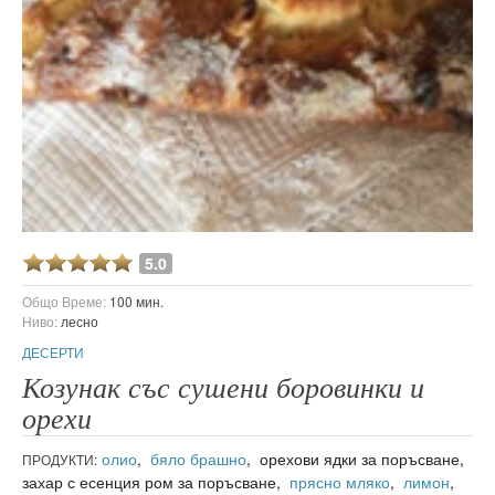
5.0
Общо Време:
100 мин.
Ниво:
лесно
ДЕСЕРТИ
Козунак със сушени боровинки и
орехи
олио
,
бяло брашно
, орехови ядки за поръсване,
ПРОДУКТИ:
захар с есенция ром за поръсване,
прясно мляко
,
лимон
,