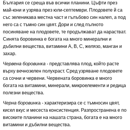
България се среща във всички планини. Цъфти през
май-юни и узрява през юли-септември. Плодовете й са
със зеленикава местна част и гълъбово син налеп, а под
него са с тъмно син цвят. Дори и след пълното
посиняване на плодовете, те продължават да нарастват.
Синята боровинка е богата на много минерални и
дъбилни вещества, витамини А, В, С, желязо, манган и
захар.
Червена боровинка
- представлява плод, който расте
върху вечнозелен полухраст. Сред узряване плодовете
са сочни и червени. Червената боровинка е много
богата на витамини, минерали, микроелементи и редица
полезни вещества.
Черна боровинк
а - характеризира се с тъмносин цвят,
кисел вкус и месеста консистенция. Разпространена е по
високите планини на нашата страна, богата е на много
витамини и дъбилни вещества.