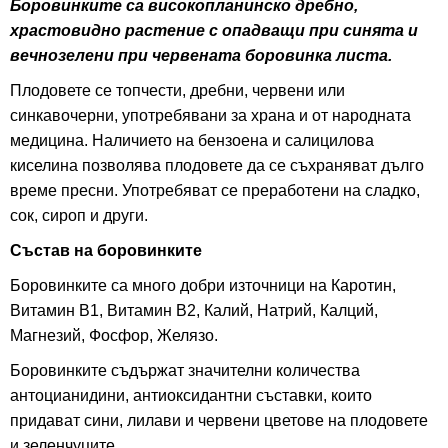
Боровинките са високопланинско дребно,
храстовидно растение с опадващи при синята и
вечнозелени при червената боровинка листа.
Плодовете се топчести, дребни, червени или
синкавочерни, употребявани за храна и от народната
медицина. Наличието на бензоена и салицилова
киселина позволява плодовете да се съхраняват дълго
време пресни. Употребяват се преработени на сладко,
сок, сироп и други.
Състав на боровинките
Боровинките са много добри източници на Каротин,
Витамин В1, Витамин В2, Калий, Натрий, Калций,
Магнезий, Фосфор, Желязо.
Боровинките съдържат значителни количества
антоцианидини, антиоксидантни съставки, които
придават сини, лилави и червени цветове на плодовете
и зеленчуците.