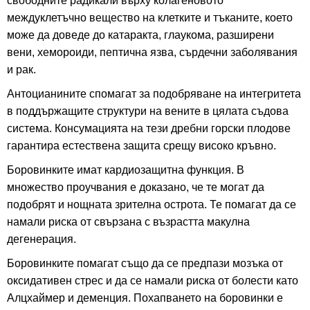
свободните радикали върху колагеновото
междуклетъчно вещество на клетките и тъканите, което
може да доведе до катаракта, глаукома, разширени
вени, хемороиди, пептична язва, сърдечни заболявания
и рак.
Антоцианините спомагат за подобряване на интегритета
в поддържащите структури на вените в цялата съдова
система. Консумацията на тези дребни горски плодове
гарантира естествена защита срещу високо кръвно.
Боровинките имат кардиозащитна функция. В
множество проучвания е доказано, че те могат да
подобрят и нощната зрителна острота. Те помагат да се
намали риска от свързана с възрастта макулна
дегенерация.
Боровинките помагат също да се предпази мозъка от
оксидативен стрес и да се намали риска от болести като
Алцхаймер и деменция. Похапването на боровинки е