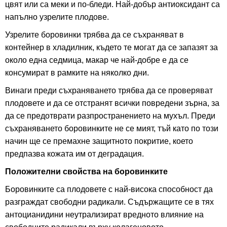
цвят или са меки и по-бледи. Най-добър антиоксидант са
напълно узрелите плодове.
Узрелите боровинки трябва да се съхраняват в
контейнер в хладилник, където те могат да се запазят за
около една седмица, макар че най-добре е да се
консумират в рамките на няколко дни.
Винаги преди съхраняването трябва да се проверяват
плодовете и да се отстранят всички повредени зърна, за
да се предотврати разпространението на мухъл. Преди
съхраняването боровинките не се мият, тъй като по този
начин ще се премахне защитното покритие, което
предпазва кожата им от деградация.
Положителни свойства на боровинките
Боровинките са плодовете с най-висока способност да
разграждат свободни радикали. Съдържащите се в тях
антоцианидини неутрализират вредното влияние на