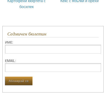
Картофени кюфтета с
Кекс с ябълки и орехи
босилек
Седмичен бюлетин
ИМЕ:
ЕMAIL: