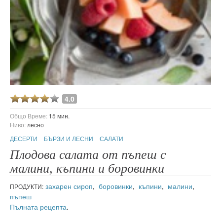
4.0
Общо Време:
15 мин.
Ниво:
лесно
ДЕСЕРТИ
БЪРЗИ И ЛЕСНИ
САЛАТИ
Плодова салата от пъпеш с
малини, къпини и боровинки
захарен сироп
,
боровинки
,
къпини
,
малини
,
ПРОДУКТИ:
пъпеш
Пълната рецепта
.