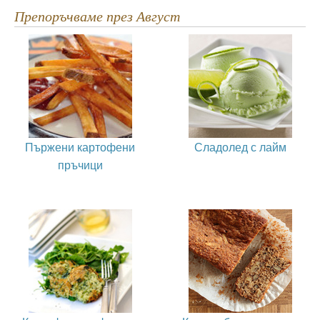
Препоръчваме през Август
Пържени картофени
Сладолед с лайм
пръчици