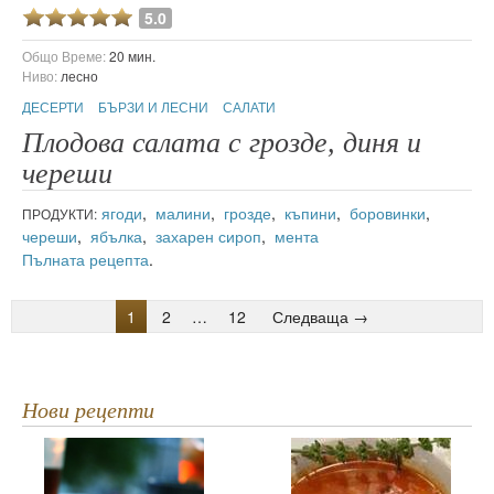
5.0
Общо Време:
20 мин.
Ниво:
лесно
ДЕСЕРТИ
БЪРЗИ И ЛЕСНИ
САЛАТИ
Плодова салата с грозде, диня и
череши
ягоди
,
малини
,
грозде
,
къпини
,
боровинки
,
ПРОДУКТИ:
череши
,
ябълка
,
захарен сироп
,
мента
Пълната рецепта
.
1
2
…
12
Следваща →
Нови рецепти