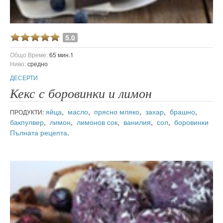
5.0
Общо Време:
65 мин.1
Ниво:
средно
ДЕСЕРТИ
Кекс с боровинки и лимон
яйца
,
масло
,
прясно мляко
,
захар
,
брашно
,
ПРОДУКТИ:
бакпулвер
,
лимон
,
лимонов сок
,
ванилия
,
сол
,
боровинки
Пълната рецепта
.