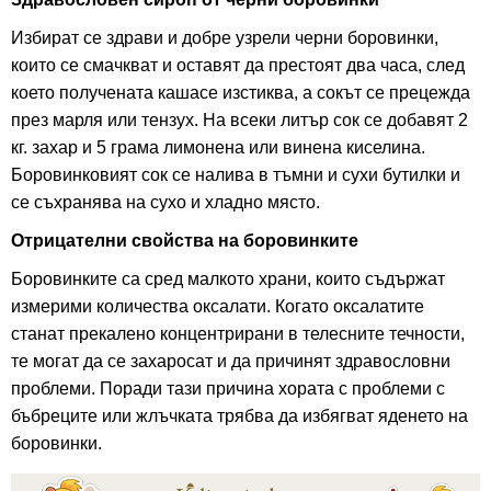
Избират се здрави и добре узрели черни боровинки,
които се смачкват и оставят да престоят два часа, след
което получената кашасе изстиква, а сокът се прецежда
през марля или тензух. На всеки литър сок се добавят 2
кг. захар и 5 грама лимонена или винена киселина.
Боровинковият сок се налива в тъмни и сухи бутилки и
се съхранява на сухо и хладно място.
Отрицателни свойства на боровинките
Боровинките са сред малкото храни, които съдържат
измерими количества оксалати. Когато оксалатите
станат прекалено концентрирани в телесните течности,
те могат да се захаросат и да причинят здравословни
проблеми. Поради тази причина хората с проблеми с
бъбреците или жлъчката трябва да избягват яденето на
боровинки.