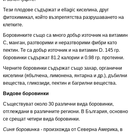
Тези плодове съдържат и ellagic киселина, друг
фитохимикал, който възпрепятства разрушаването на
клетките.
Боровинките също са много добър източник на витамин
С, манган, разтворими и неразтворими фибри като
пектин. Те са добър източник и на витамин D. 145 гр.
боровинки съдържат 81.2 калории и 0.98 гр. протеини.
Черните боровинки съдържат също захар, органични
киселини (ябълчена, лимонена, янтарна и др.), дъбилни
вещества, гликозиди, пектин и багрилни вещества.
Видове боровинки
Съществуват около 30 различни вида боровинки,
отглеждани в различните региони. В България, основно
се срещат четири вида боровинки.
Синя боровинка
- произхожда от Северна Америка, в