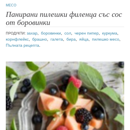
МЕСО
Панирани пилешки филенца със сос
от боровинки
захар
,
боровинки
,
сол
,
черен пипер
,
куркума
,
ПРОДУКТИ:
корнфлейкс
,
брашно
,
галета
,
бира
,
яйца
,
пилешко месо
,
Пълната рецепта
.