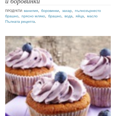
и боровинки
ванилия
,
боровинки
,
захар
,
пълнозърнесто
ПРОДУКТИ:
брашно
,
прясно мляко
,
брашно
,
вода
,
яйца
,
масло
Пълната рецепта
.