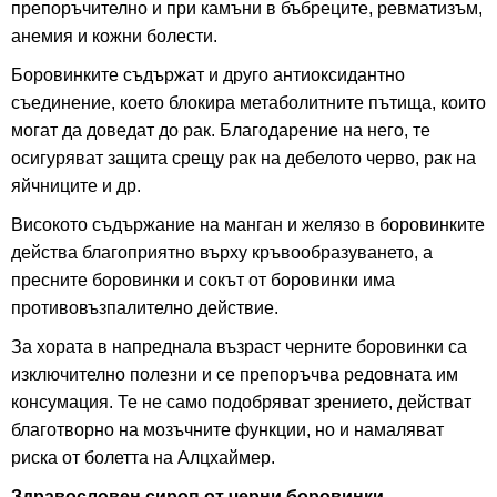
препоръчително и при камъни в бъбреците, ревматизъм,
анемия и кожни болести.
Боровинките съдържат и друго антиоксидантно
съединение, което блокира метаболитните пътища, които
могат да доведат до рак. Благодарение на него, те
осигуряват защита срещу рак на дебелото черво, рак на
яйчниците и др.
Високото съдържание на манган и желязо в боровинките
действа благоприятно върху кръвообразуването, а
пресните боровинки и сокът от боровинки има
противовъзпалително действие.
За хората в напреднала възраст черните боровинки са
изключително полезни и се препоръчва редовната им
консумация. Те не само подобряват зрението, действат
благотворно на мозъчните функции, но и намаляват
риска от болетта на Алцхаймер.
Здравословен сироп от черни боровинки