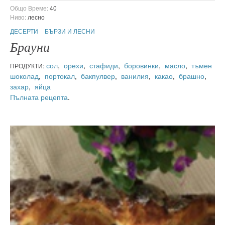
Общо Време:
40
Ниво:
лесно
ДЕСЕРТИ
БЪРЗИ И ЛЕСНИ
Брауни
сол
,
орехи
,
стафиди
,
боровинки
,
масло
,
тъмен
ПРОДУКТИ:
шоколад
,
портокал
,
бакпулвер
,
ванилия
,
какао
,
брашно
,
захар
,
яйца
Пълната рецепта
.