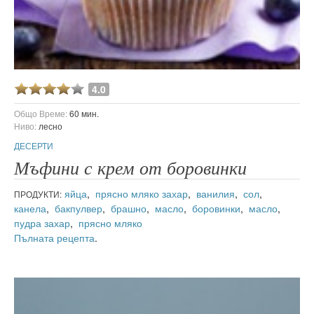
4.0
Общо Време:
60 мин.
Ниво:
лесно
ДЕСЕРТИ
Мъфини с крем от боровинки
яйца
,
прясно мляко
захар
,
ванилия
,
сол
,
ПРОДУКТИ:
канела
,
бакпулвер
,
брашно
,
масло
,
боровинки
,
масло
,
пудра захар
,
прясно мляко
Пълната рецепта
.