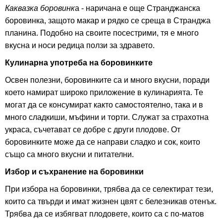
Каквазка боровинк
а - наричана е още Странджанска
боровинка, защото макар и рядко се среща в Странджа
планина. Подобно на своите посестрими, тя е много
вкусна и носи редица ползи за здравето.
Кулинарна употреба на боровинките
Освен полезни, боровинките са и много вкусни, поради
което намират широко приложение в кулинарията. Те
могат да се консумират както самостоятелно, така и в
много сладкиши, мъфини и торти. Служат за страхотна
украса, съчетават се добре с други плодове. От
боровинките може да се направи сладко и сок, които
също са много вкусни и питателни.
Избор и съхранение на боровинки
При избора на боровинки, трябва да се селектират тези,
които са твърди и имат жизнен цвят с белезникав отенък.
Трябва да се избягват плодовете, които са с по-матов