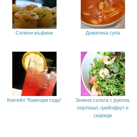
Солени мъфини
Доматена супа
Коктейл "Кампари сода"
Зелена салата с рукола,
портокал, грейпфрут и
скариди