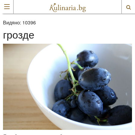
Видяно:
10396
грозде