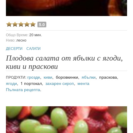
5.0
Общо Време:
20 мин.
Ниво:
лесно
ДЕСЕРТИ
САЛАТИ
Плодова салата от ябълки с ягоди,
киви и праскови
грозде
,
киви
, боровкинки,
ябълки
, праскова,
ПРОДУКТИ:
ягоди
, 1 портокал,
захарен сироп
,
мента
Пълната рецепта
.