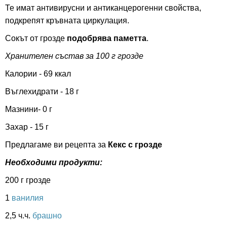
Те имат антивирусни и антиканцерогенни свойства,
подкрепят кръвната циркулация.
Сокът от грозде
подобрява паметта
.
Хранителен състав за 100 г грозде
Калории - 69 ккал
Въглехидрати - 18 г
Мазнини- 0 г
Захар - 15 г
Предлагаме ви рецепта за
Кекс с грозде
Необходими продукти:
200 г грозде
1
ванилия
2,5 ч.ч.
брашно