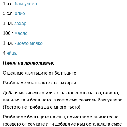
1 ч.л.
бакпулвер
5 с.л.
олио
1 ч.ч.
захар
100 г
масло
1 ч.ч.
кисело мляко
4
яйца
Начин на приготвяне:
Отделяме жълтъците от белтъците.
Разбиваме жълтъците със захарта.
Добавяме киселото мляко, разтопеното масло, олиото,
ванилията и брашното, в което сме сложили бакпулвера.
(Тестото не трябва да е много гъсто).
Разбиваме белтъците на сняг, почистваме внимателно
гроздето от семките и ги добавяме към останалата смес.