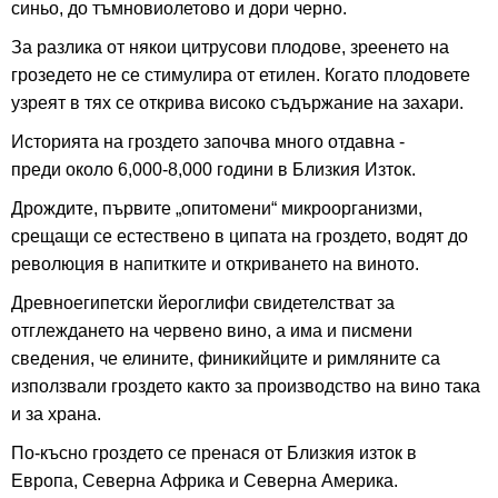
синьо, до тъмновиолетово и дори черно.
За разлика от някои цитрусови плодове, зреенето на
грозедето не се стимулира от етилен. Когато плодовете
узреят в тях се открива високо съдържание на захари.
Историята на гроздето започва много отдавна -
преди
около 6,000-8,000 години в Близкия Изток.
Дрождите, първите „опитомени“ микроорганизми,
срещащи се естествено в ципата на гроздето, водят до
революция в напитките и откриването на виното.
Древноегипетски йероглифи свидетелстват за
отглеждането на червено вино, а има и писмени
сведения, че елините, финикийците и римляните са
използвали гроздето както за производство на вино така
и за храна.
По-късно гроздето се пренася от Близкия изток в
Европа, Северна Африка и Северна Америка.