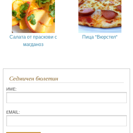
Салата от праскови с
Пица "Вюрстел"
магданоз
Седмичен бюлетин
ИМЕ:
ЕMAIL: