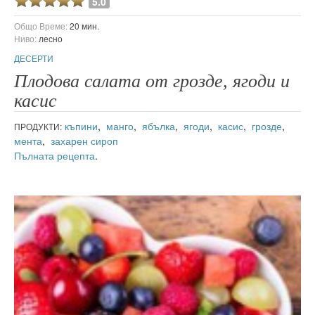
5.0
Общо Време:
20 мин.
Ниво:
лесно
ДЕСЕРТИ
Плодова салата от грозде, ягоди и
касис
къпини
,
манго
,
ябълка
,
ягоди
,
касис
,
грозде
,
ПРОДУКТИ:
мента
,
захарен сироп
Пълната рецепта
.