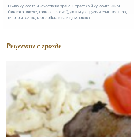
Обича хубавата и качествена храна. Страст са й хубавите книги
("колкото повече, толкова повече"), да пътува, руския език, театъра,
киното и всичко, което обогатява и вдъхновява.
Рецепти с грозде