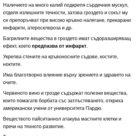
Наличието на много калий подкрепя сърдечния мускул,
отделя излишните течности, затова гроздето и сокът му
се препоръчват при високо кръвно налягане, прекарани
инфаркти, атеросклероза и др.
Багрилните вещества в гроздето имат съдоразширяващ
ефект, което
предпазва от инфаркт
.
Укрепва стените на кръвоносните съдове, костите,
ноктите.
Има благотворно влияние върху зрението и здравето на
очите.
Червеното вино и грозде съдържат полезни вещества,
които помагатв борбата със затлъстяването, откриха
американски учени от университета Пардю.
Веществото пайситаннол атакува мастните клетки и
пречи на тяхното развитие.