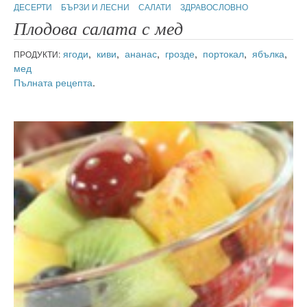
ДЕСЕРТИ
БЪРЗИ И ЛЕСНИ
САЛАТИ
ЗДРАВОСЛОВНО
Плодова салата с мед
ягоди
,
киви
,
ананас
,
грозде
,
портокал
,
ябълка
,
ПРОДУКТИ:
мед
Пълната рецепта
.