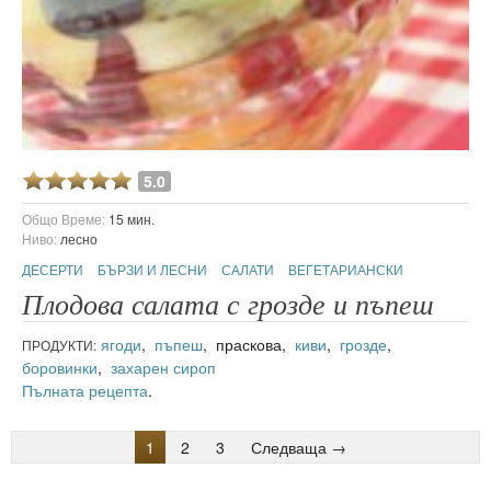
5.0
Общо Време:
15 мин.
Ниво:
лесно
ДЕСЕРТИ
БЪРЗИ И ЛЕСНИ
САЛАТИ
ВЕГЕТАРИАНСКИ
Плодова салата с грозде и пъпеш
ягоди
,
пъпеш
, праскова,
киви
,
грозде
,
ПРОДУКТИ:
боровинки
,
захарен сироп
Пълната рецепта
.
1
2
3
Следваща →