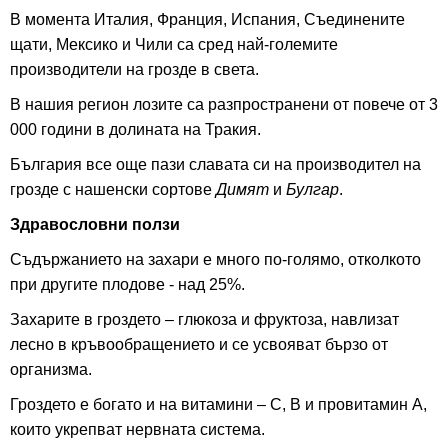
В момента Италия, Франция, Испания, Съединените
щати, Мексико и Чили са сред най-големите
производители на грозде в света.
В нашия регион лозите са разпространени от повече от 3
000 години в долината на Тракия.
България все още пази славата си на производител на
грозде с нашенски сортове
Димят
и
Булгар
.
Здравословни ползи
Съдържанието на захари е много по-голямо, отколкото
при другите плодове - над 25%.
Захарите в гроздето – глюкоза и фруктоза, навлизат
лесно в кръвообращението и се усвояват бързо от
организма.
Гроздето е богато и на витамини – C, B и провитамин A,
които укрепват нервната система.