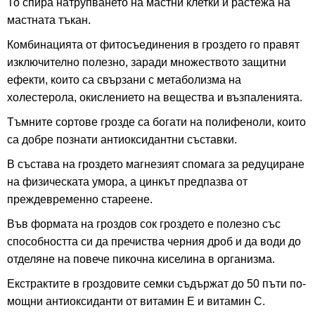
То спира натрупването на мастни клетки и растежа на
мастната тъкан.
Комбинацията от фитосъединения в гроздето го правят
изключително полезно, заради множеството защитни
ефекти, които са свързани с метаболизма на
холестерола, окислението на вещества и възпаленията.
Тъмните сортове грозде са богати на полифеноли, които
са добре познати антиоксидантни съставки.
В състава на гроздето магнезият спомага за редуциране
на физическата умора, а цинкът предпазва от
преждевременно стареене.
Във формата на гроздов сок гроздето е полезно със
способността си да пречиства черния дроб и да води до
отделяне на повече пикочна киселина в организма.
Екстрактите в гроздовите семки съдържат до 50 пъти по-
мощни антиоксиданти от витамин Е и витамин С.