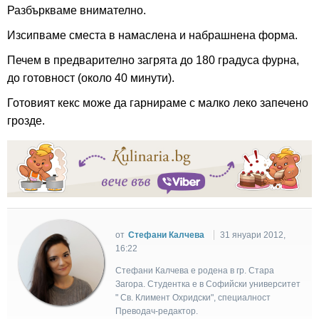
Разбъркваме внимателно.
Изсипваме сместа в намаслена и набрашнена форма.
Печем в предварително загрята до 180 градуса фурна,
до готовност (около 40 минути).
Готовият кекс може да гарнираме с малко леко запечено
грозде.
от
Стефани Калчева
31 януари 2012,
16:22
Стефани Калчева е родена в гр. Стара
Загора. Студентка е в Софийски университет
" Св. Климент Охридски", специалност
Преводач-редактор.