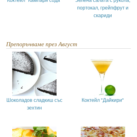
портокал, грейпфрут и
скариди
Препоръчваме през Август
Шоколадов сладкиш със
Коктейл "Дайкири"
зехтин