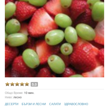
5.0
Общо Време:
10 мин.
Ниво:
лесно
ДЕСЕРТИ
БЪРЗИ И ЛЕСНИ
САЛАТИ
ЗДРАВОСЛОВНО