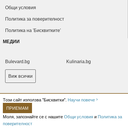
Общи условия
Политика за поверителност
Политика на 'Бисквитките'
МЕДИИ
Bulevard.bg
Kulinaria.bg
Виж всички
Tози сайт използва "Бисквитки".
Научи повече
ПРИЕМАМ
Copyright © 2026 Ксениум ООД. Всички права запазени.
Developed by
Моля, запознайте се с нашите
Общи условия
и
Политика за
XeniumCompany.com
поверителност