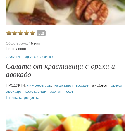
5.0
Общо Време:
15 мин.
Ниво:
лесно
САЛАТИ
ЗДРАВОСЛОВНО
Салата от краставици с орехи и
авокадо
лимонов сок
,
кашкавал
,
грозде
, айсберг,
орехи
,
ПРОДУКТИ:
авокадо
,
краставици
,
зехтин
,
сол
Пълната рецепта
.