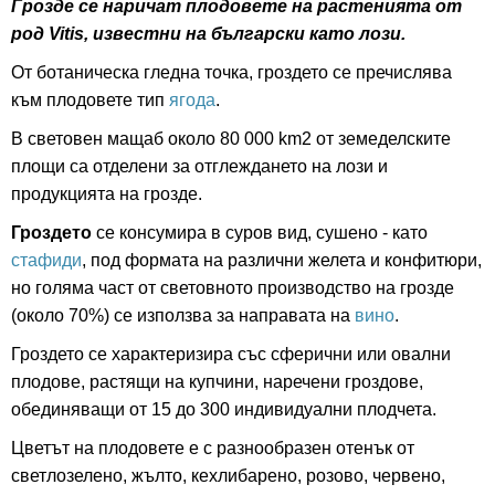
Грозде се наричат плодовете на растенията от
род Vitis, известни на български като лози.
От ботаническа гледна точка, гроздето се пречислява
към плодовете тип
ягода
.
В световен мащаб около 80 000 km2 от земеделските
площи са отделени за отглеждането на лози и
продукцията на грозде.
Гроздето
се консумира в суров вид, сушено - като
стафиди
, под формата на различни желета и конфитюри,
но голяма част от световното производство на грозде
(около 70%) се използва за направата на
вино
.
Гроздето се характеризира със сферични или овални
плодове, растящи на купчини, наречени гроздове,
обединяващи от 15 до 300 индивидуални плодчета.
Цветът на плодовете е с разнообразен отенък от
светлозелено, жълто, кехлибарено, розово, червено,