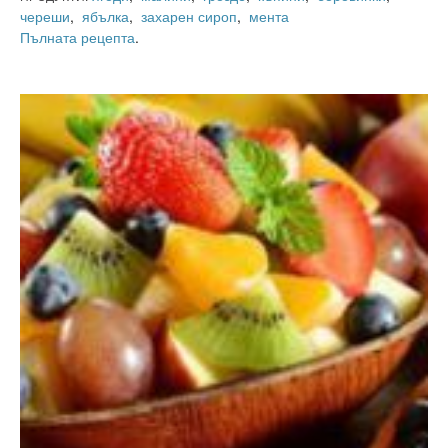
череши
,
ябълка
,
захарен сироп
,
мента
Пълната рецепта
.