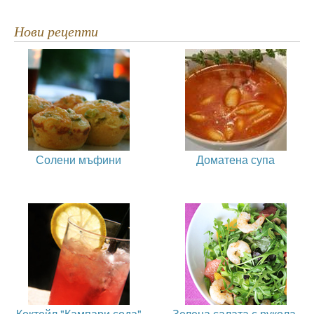
Нови рецепти
Солени мъфини
Доматена супа
Коктейл "Кампари сода"
Зелена салата с рукола,