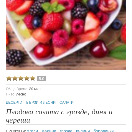
5.0
Общо Време:
20 мин.
Ниво:
лесно
ДЕСЕРТИ
БЪРЗИ И ЛЕСНИ
САЛАТИ
Плодова салата с грозде, диня и
череши
ягоди
,
малини
,
грозде
,
къпини
,
боровинки
,
ПРОДУКТИ: