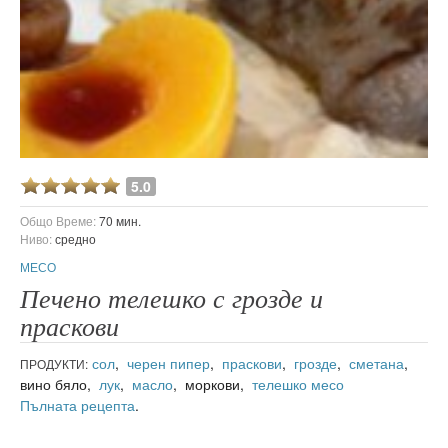
5.0
Общо Време:
70 мин.
Ниво:
средно
МЕСО
Печено телешко с грозде и
праскови
сол
,
черен пипер
,
праскови
,
грозде
,
сметана
,
ПРОДУКТИ:
вино бяло,
лук
,
масло
, моркови,
телешко месо
Пълната рецепта
.