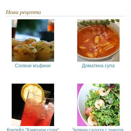
Нови рецепти
Солени мъфини
Доматена супа
Коктейл "Кампари сода"
Зелена салата с рукола,