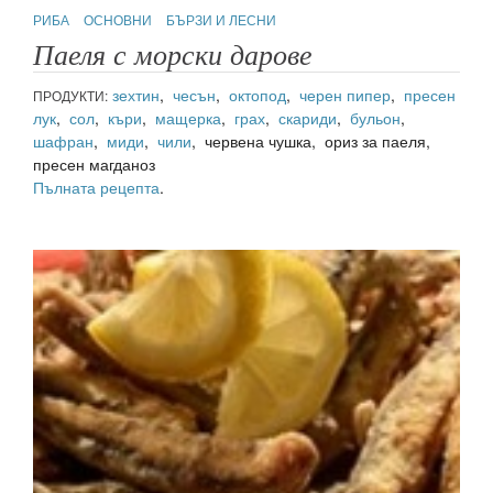
РИБА
ОСНОВНИ
БЪРЗИ И ЛЕСНИ
Паеля с морски дарове
зехтин
,
чесън
,
октопод
,
черен пипер
,
пресен
ПРОДУКТИ:
лук
,
сол
,
къри
,
мащерка
,
грах
,
скариди
,
бульон
,
шафран
,
миди
,
чили
, червена чушка, ориз за паеля,
пресен магданоз
Пълната рецепта
.