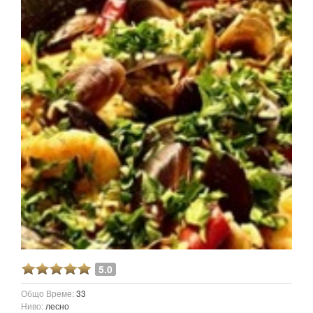
5.0
Общо Време:
33
Ниво:
лесно