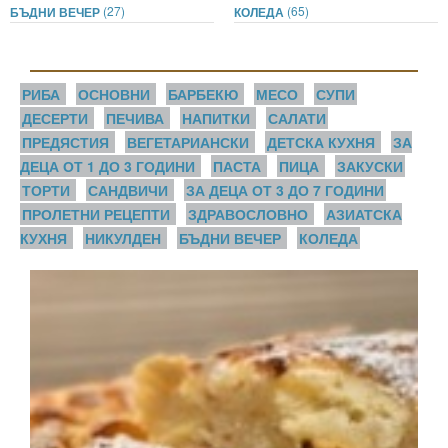
(27)
(65)
БЪДНИ ВЕЧЕР
КОЛЕДА
РИБА
ОСНОВНИ
БАРБЕКЮ
МЕСО
СУПИ
ДЕСЕРТИ
ПЕЧИВА
НАПИТКИ
САЛАТИ
ПРЕДЯСТИЯ
ВЕГЕТАРИАНСКИ
ДЕТСКА КУХНЯ
ЗА
ДЕЦА ОТ 1 ДО 3 ГОДИНИ
ПАСТА
ПИЦА
ЗАКУСКИ
ТОРТИ
САНДВИЧИ
ЗА ДЕЦА ОТ 3 ДО 7 ГОДИНИ
ПРОЛЕТНИ РЕЦЕПТИ
ЗДРАВОСЛОВНО
АЗИАТСКА
КУХНЯ
НИКУЛДЕН
БЪДНИ ВЕЧЕР
КОЛЕДА