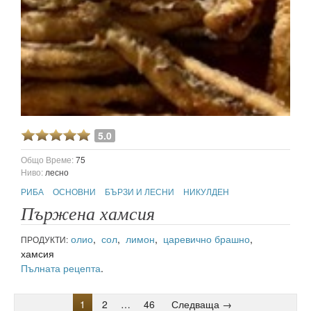
5.0
Общо Време:
75
Ниво:
лесно
РИБА
ОСНОВНИ
БЪРЗИ И ЛЕСНИ
НИКУЛДЕН
Пържена хамсия
олио
,
сол
,
лимон
,
царевично брашно
,
ПРОДУКТИ:
хамсия
Пълната рецепта
.
1
2
…
46
Следваща →