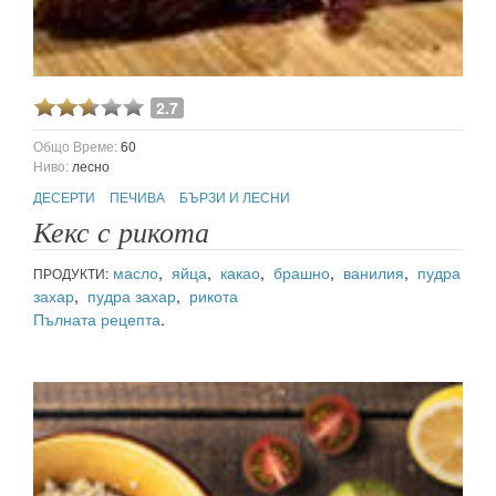
2.7
Общо Време:
60
Ниво:
лесно
ДЕСЕРТИ
ПЕЧИВА
БЪРЗИ И ЛЕСНИ
Кекс с рикота
масло
,
яйца
,
какао
,
брашно
,
ванилия
,
пудра
ПРОДУКТИ:
захар
,
пудра захар
,
рикота
Пълната рецепта
.