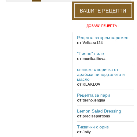
ВАШИТЕ РЕЦЕПТИ
ДОБАВИ РЕЦЕПТА »
Рецепта за крем карамен
от
Velizara124
"Пияно" пиле
от
monika.ilieva
свинско с коричка от
арабски пипер,галета и
масло
от
KLAKLOV
Рецепта за пари
от
tierno.lengua
Lemon Salad Dressing
от
preciseportions
Тиквички с ориз
от
Jolly