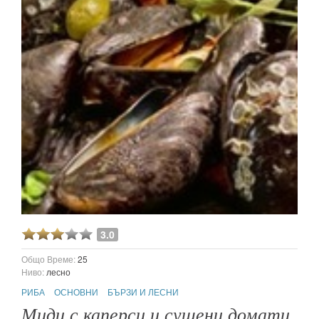
3.0
Общо Време:
25
Ниво:
лесно
РИБА
ОСНОВНИ
БЪРЗИ И ЛЕСНИ
Миди с каперси и сушени домати