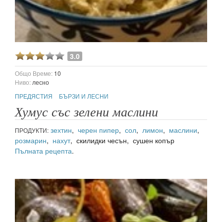
3.0
Общо Време:
10
Ниво:
лесно
ПРЕДЯСТИЯ
БЪРЗИ И ЛЕСНИ
Хумус със зелени маслини
зехтин
,
черен пипер
,
сол
,
лимон
,
маслини
,
ПРОДУКТИ:
розмарин
,
нахут
, скилидки чесън, сушен копър
Пълната рецепта
.