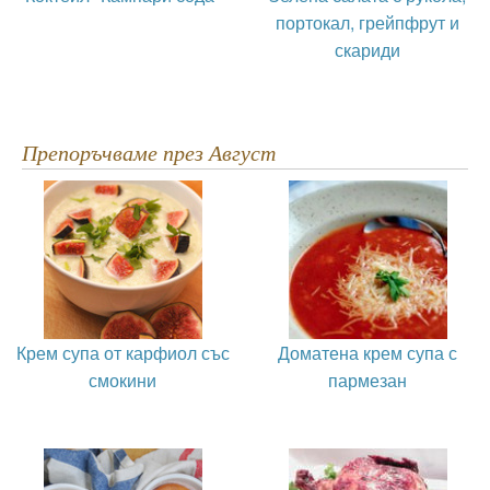
портокал, грейпфрут и
скариди
Препоръчваме през Август
Крем супа от карфиол със
Доматена крем супа с
смокини
пармезан