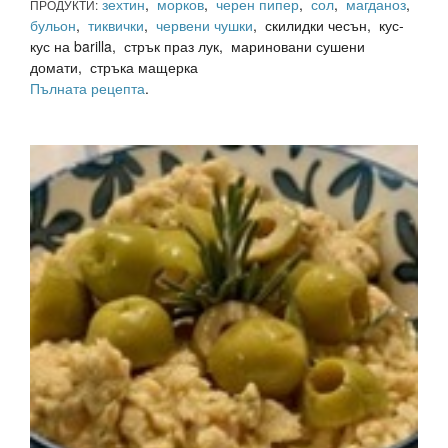
зехтин
,
морков
,
черен пипер
,
сол
,
магданоз
,
ПРОДУКТИ:
бульон
,
тиквички
,
червени чушки
, скилидки чесън, кус-
кус на barilla, стрък праз лук, мариновани сушени
домати, стръка мащерка
Пълната рецепта
.