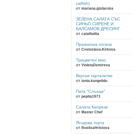
catfish)
от
mariana.gizdarska
ЗЕЛЕНА САЛАТА СЪС
СИНЬО СИРЕНЕ И
БАЛСАМОВ ДРЕСИНГ
от
catalitalita
Празнична погача
от
Cvetoslava.Kirkova
Трицветен кекс
от
VioletaDemireva
Вкусни тарталетки
от
tania.kangelidu
Пита "Слънце"
от
pepita1973
Салата Капрезе
от
Master Chef
Ягодова торта
от
RositsaHristova