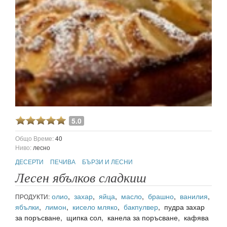
5.0
Общо Време:
40
Ниво:
лесно
ДЕСЕРТИ
ПЕЧИВА
БЪРЗИ И ЛЕСНИ
Лесен ябълков сладкиш
олио
,
захар
,
яйца
,
масло
,
брашно
,
ванилия
,
ПРОДУКТИ:
ябълки
,
лимон
,
кисело мляко
,
бакпулвер
, пудра захар
за поръсване, щипка сол, канела за поръсване, кафява