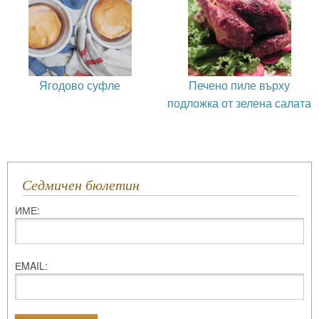
Ягодово суфле
Печено пиле върху
подложка от зелена салата
Седмичен бюлетин
ИМЕ:
ЕMAIL: