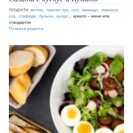
зехтин
,
пресен лук
,
сол
,
авокадо
,
лимонов
ПРОДУКТИ:
сок
,
стафиди
,
бульон
,
кускус
, кумато – мини или
стандартни
Пълната рецепта
.