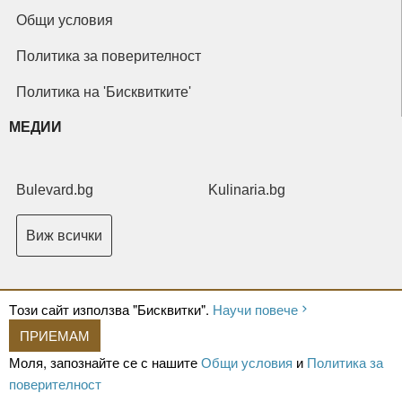
Общи условия
Политика за поверителност
Политика на 'Бисквитките'
МЕДИИ
Bulevard.bg
Kulinaria.bg
Виж всички
Tози сайт използва "Бисквитки".
Научи повече
ПРИЕМАМ
Copyright © 2026 Ксениум ООД. Всички права запазени.
Developed by
Моля, запознайте се с нашите
Общи условия
и
Политика за
XeniumCompany.com
поверителност