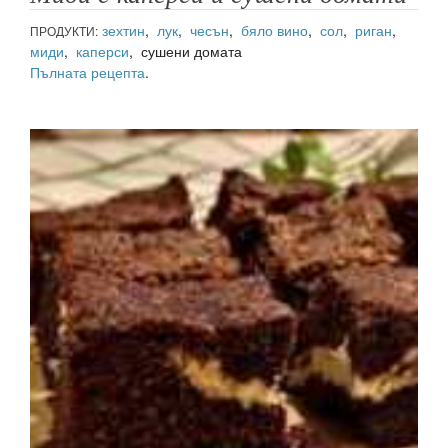
зехтин
,
лук
,
чесън
,
бяло вино
,
сол
,
риган
,
ПРОДУКТИ:
миди
,
каперси
, сушени домата
Пълната рецепта
.