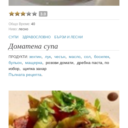
3.0
Общо Време:
40
Ниво:
лесно
СУПИ
ЗДРАВОСЛОВНО
БЪРЗИ И ЛЕСНИ
Доматена супа
зехтин
,
лук
,
чесън
,
масло
,
сол
,
босилек
,
ПРОДУКТИ:
бульон
,
мащерка
, розови домати, дребна паста, по
избор, щипка захар
Пълната рецепта
.