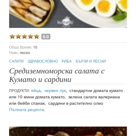
5.0
Общо Време:
10
Ниво:
лесно
САЛАТИ
ЗДРАВОСЛОВНО
РИБА
БЪРЗИ И ЛЕСНИ
Средиземноморска салата с
Кумато и сардини
яйца
,
червен лук
, стандартни домата кумато
ПРОДУКТИ:
или 10 мини домата кумато, зелена салата валериана
или бейби спанак, сардини в растително олио
Пълната рецепта
.