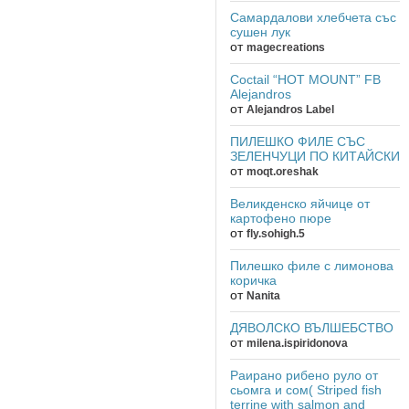
Самардалови хлебчета със
сушен лук
от
magecreations
Coctail “HOT MOUNT” FB
Alejandros
от
Alejandros Label
ПИЛЕШКО ФИЛЕ СЪС
ЗЕЛЕНЧУЦИ ПО КИТАЙСКИ
от
moqt.oreshak
Великденско яйчице от
картофено пюре
от
fly.sohigh.5
Пилешко филе с лимонова
коричка
от
Nanita
ДЯВОЛСКО ВЪЛШЕБСТВО
от
milena.ispiridonova
Раирано рибено руло от
сьомга и сом( Striped fish
terrine with salmon and