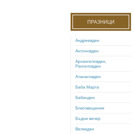
ПРАЗНИЦИ
Андреевден
Антоновден
Архангеловден,
Рангеловден
Атанасовден
Баба Марта
Бабинден
Благовещение
Бъдни вечер
Великден