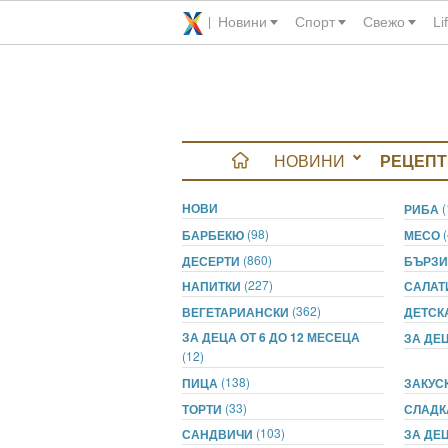
Новини
Спорт
Свежо
Li
НОВИНИ
РЕЦЕПТ
НОВИ
вюта
РИБА
(98)
БАРБЕКЮ
МЕСО
итно
(860)
ДЕСЕРТИ
БЪРЗИ
(227)
НАПИТКИ
САЛА
 градина
(362)
ВЕГЕТАРИАНСКИ
ДЕТСК
ЗА ДЕЦА ОТ 6 ДО 12 МЕСЕЦА
ЗА ДЕЦ
и Chefs
(12)
(138)
ПИЦА
ЗАКУС
(33)
ТОРТИ
СЛАДК
(103)
САНДВИЧИ
ЗА ДЕЦ