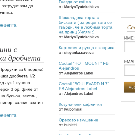
Гнезда от кайма
 затруднявам да
от
MariyaTyufekchieva
очника.
Шоколадова торта с
бисквити ( за рецептата се
рецепта
С
твърди, че е любима торта
на принц Уилям :)
от
ИМЕ:
MariyaTyufekchieva
Картофени рулца с коприва
ини с
от
stoyanka.savova
ки дробчета
ЕMAI
Coctail “HOT MOUNT” FB
Alejandros
Продукти за 6 порции:
от
Alejandros Label
ешки дробчета 1/2
ид лук 1 супена
Coctail "BOULEVARD N.7"
ерси 3 бр. филе от
FB Alejandros Label
от
Alejandros Label
ша бульон, зехтин,
 пипер, салвия зехтин
Козуначени кифлички
от
lyubomiral
рецепта
Орехово изкушение
от
bubiititi