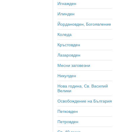
Игнажден
Илинден
Йордановден, Богоявление
Коледа
Кръстовден
Лазаровден
Месни заговезни
Никулден
Нова година, Св. Василий
Велики
Освобождение на България
Петковден
Петровден
Св. 40 мчци