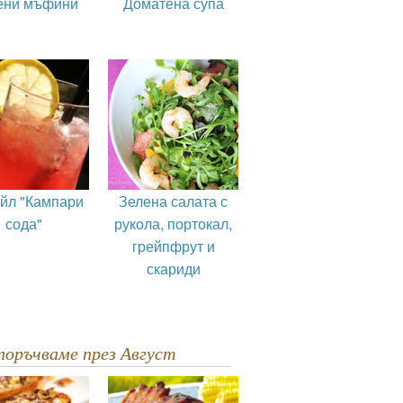
ени мъфини
Доматена супа
ейл "Кампари
Зелена салата с
сода"
рукола, портокал,
грейпфрут и
скариди
епоръчваме през Август