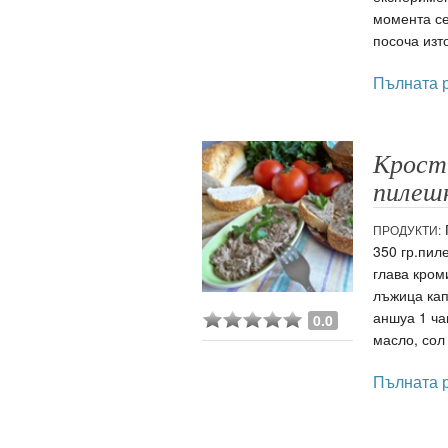
момента се
посоча изт
Пълната 
Крост
пилеш
ПРОДУКТИ:
350 гр.пил
глава кром
лъжица кап
аншуа 1 ча
0.0
масло, сол
Пълната 