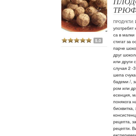
ПЛОД
ТРЮ
ация
ПРОДУКТИ:
употребят 
са в малки
5.0
стигат за о
парче шоко
друг шокол
или други 
случая 2 -3
шепа счука
бадеми /, 
ром или д
есенция, м
понякога н
бисквитка,
консистенц
рецепта, з
рецепти. В
експеримен