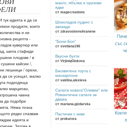
ОВИ
манго, ябълка и оризови
ядки
ФЕЛИ
от
magecreations
И тук идеята е да се
Шоколадов пудинг с
някои продукти, които
авокадо
от
zdravoslovnohranene
 количества и не
Пече
сновна рецепта -
"Бони-Бон"
със с
ладов кувертюр или
от
svetlana196
ч
ад, шепа стафиди
Вкусни бухти
сушени плодове / в
от
VirjiniqGiokova
 сушени кайсии /,
ни лешници / орехи,
Бисквитена торта с
маскарпоне
за да се усещат, малко
от
vaklina.alexieva
руга подходяща
алко марципан,
Салата новата"Оливие" или
атрошена чаена
Романтична салата за
двама
 за да подобри
от
mariana.gizdarska
ията. Няма точна
Кокте
ащото рядко спазвам
Пастички с киви
от
prokurora
иждам идеята и
тирам. Затова в