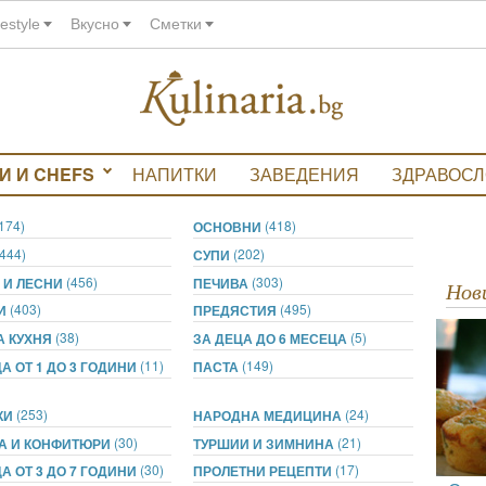
festyle
Вкусно
Сметки
И И CHEFS
НАПИТКИ
ЗАВЕДЕНИЯ
ЗДРАВОС
(174)
(418)
ОСНОВНИ
(444)
(202)
СУПИ
(456)
(303)
 И ЛЕСНИ
ПЕЧИВА
Но
(403)
(495)
ТИ
ПРЕДЯСТИЯ
(38)
(5)
А КУХНЯ
ЗА ДЕЦА ДО 6 МЕСЕЦА
(11)
(149)
А ОТ 1 ДО 3 ГОДИНИ
ПАСТА
(253)
(24)
КИ
НАРОДНА МЕДИЦИНА
(30)
(21)
А И КОНФИТЮРИ
ТУРШИИ И ЗИМНИНА
(30)
(17)
А ОТ 3 ДО 7 ГОДИНИ
ПРОЛЕТНИ РЕЦЕПТИ