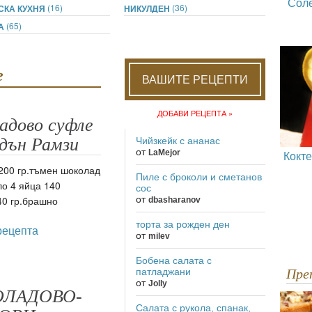
Сол
(16)
(36)
СКА КУХНЯ
НИКУЛДЕН
(65)
ДА
e
ВАШИТЕ РЕЦЕПТИ
ДОБАВИ РЕЦЕПТА »
адово суфле
рдън Рамзи
Чийзкейк с ананас
от
LaMejor
Кокт
200 гр.тъмен шоколад
Пиле с броколи и сметанов
ло 4 яйца 140
сос
 40 гр.брашно
от
dbasharanov
торта за рожден ден
рецепта
от
milev
Бобена салата с
патладжани
Пр
от
Jolly
ЛАДОВО-
Салата с рукола, спанак,