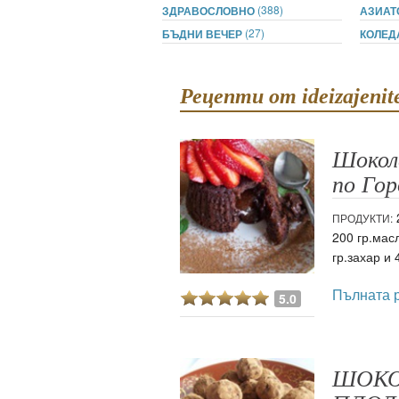
ти
(388)
ЗДРАВОСЛОВНО
АЗИАТ
(27)
БЪДНИ ВЕЧЕР
КОЛЕ
зона
кти
Рецепти от ideizajenit
ици
Шокол
е рецепти
по Го
и рецепта
ПРОДУКТИ:
200 гр.мас
гр.захар и
Пълната 
ия
5.0
ловно
ШОКО
ти