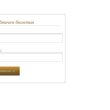
едмичен бюлетин
L: