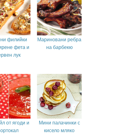
ни филийки
Мариновани ребра
ирене фета и
на барбекю
ервен лук
йл от ягоди и
Мини палачинки с
портокал
кисело мляко