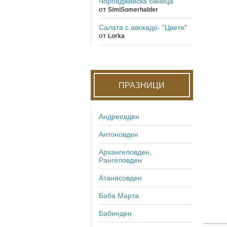
Чорбаджийска баница
от
SimiSomerhalder
Салата с авокадо- "Цвете"
от
Lorka
ПРАЗНИЦИ
Андреевден
Антоновден
Архангеловден,
Рангеловден
Атанасовден
Баба Марта
Бабинден