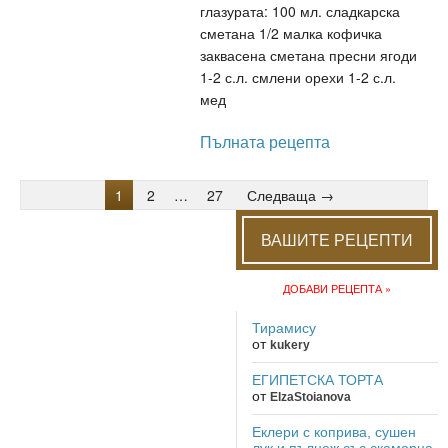
глазурата: 100 мл. сладкарска
сметана 1/2 малка кофичка
заквасена сметана пресни ягоди
1-2 с.л. смлени орехи 1-2 с.л.
мед
Пълната рецепта
1
2
…
27
Следваща →
ВАШИТЕ РЕЦЕПТИ
ДОБАВИ РЕЦЕПТА »
Тирамису
от
kukery
ЕГИПЕТСКА ТОРТА
от
ElzaStoianova
Еклери с коприва, сушен
лук и пълнеж със скаморца