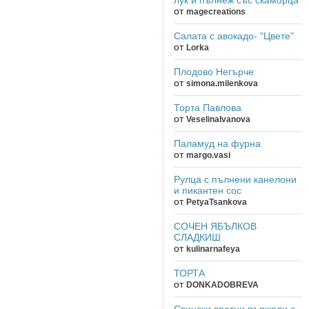
от
magecreations
Салата с авокадо- "Цвете"
от
Lorka
Плодово Негърче
от
simona.milenkova
Торта Павлова
от
VeselinaIvanova
Паламуд на фурна
от
margo.vasi
Рулца с пълнени канелони
и пикантен сос
от
PetyaTsankova
СОЧЕН ЯБЪЛКОВ
СЛАДКИШ
от
kulinarnafeya
ТОРТА
от
DONKADOBREVA
Свински вратни пържоли с