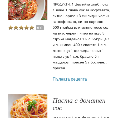
1 филийка хляб , сух
ПРОДУКТИ:
1 яйце 1 глава лук за кюфтетата,
ситно нарязан 3 скилидки чесън
за кюфтетата, ситно нарязан
500 г кайма или мляно месо сол
5.0
на вкус черен пипер на вкус 3
стръка магданоз 1 ч.л. чубрица 1
ч.л. кимион 400 г спагети 1 с.л.
лютеница 1 скилидка чесън 1
глава лук 1 с.л. брашно 5 г
магданоз , пресен 5 г босилек ,
пресен
Пълната рецепта
Паста с доматен
сос
1 с.л. бяло вино 1 с.л.
ПРОДУКТИ: