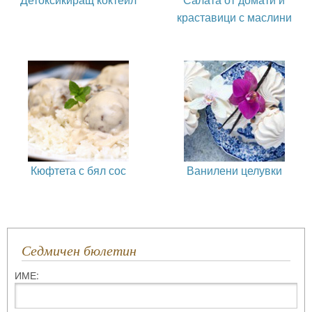
краставици с маслини
Кюфтета с бял сос
Ванилени целувки
Седмичен бюлетин
ИМЕ: