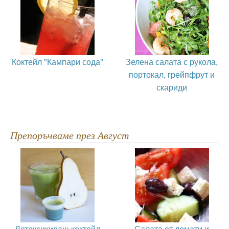
Коктейл "Кампари сода"
Зелена салата с рукола,
портокал, грейпфрут и
скариди
Препоръчваме през Август
Детоксикиращ коктейл
Салата от домати и