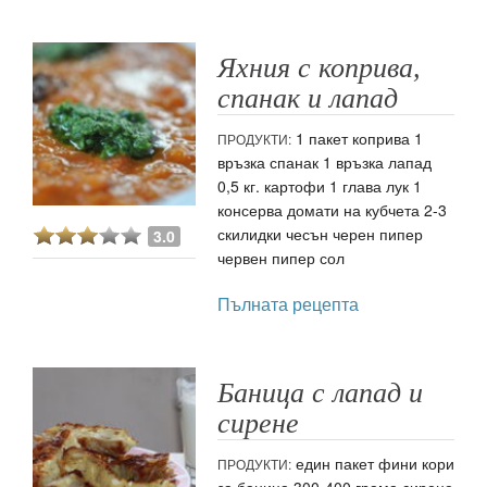
Яхния с коприва,
спанак и лапад
1 пакет коприва 1
ПРОДУКТИ:
връзка спанак 1 връзка лапад
0,5 кг. картофи 1 глава лук 1
консерва домати на кубчета 2-3
скилидки чесън черен пипер
3.0
червен пипер сол
Пълната рецепта
Баница с лапад и
сирене
един пакет фини кори
ПРОДУКТИ:
за баница 300-400 грама сирене