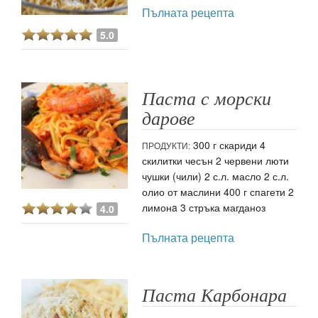
Пълната рецепта
5.0
Паста с морски
дарове
300 г скариди 4
ПРОДУКТИ:
скилитки чесън 2 червени люти
чушки (чили) 2 с.л. масло 2 с.л.
олио от маслини 400 г спагети 2
лимонa 3 стръка магданоз
4.0
Пълната рецепта
Паста Карбонара