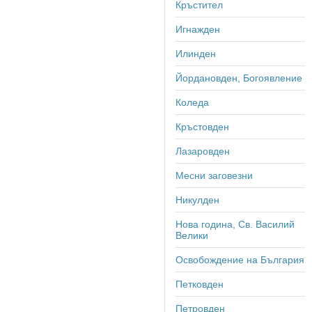
Кръстител
Игнажден
Илинден
Йордановден, Богоявление
Коледа
Кръстовден
Лазаровден
Месни заговезни
Никулден
Нова година, Св. Василий
Велики
Освобождение на България
Петковден
Петровден