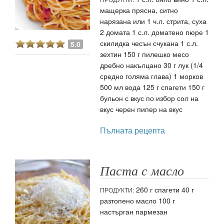
мащерка прясна, ситно
нарязана или 1 ч.л. стрита, суха
2 домата 1 с.л. доматено пюре 1
скилидка чесън счукана 1 с.л.
5.0
зехтин 150 г пилешко месо
дребно накълцано 30 г лук (1/4
средно голяма глава) 1 морков
500 мл вода 125 г спагети 150 г
бульон с вкус по избор сол на
вкус черен пипер на вкус
Пълната рецепта
Паста с масло
260 г спагети 40 г
ПРОДУКТИ:
разтопено масло 100 г
настърган пармезан