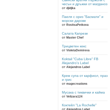
чесън и дръжки от магданоз
от
djidjka
Паеля с ориз "Басмати" и
морски дарове
от
RositsaPetkova
Салата Капрезе
от
Master Chef
Трицветен кекс
от
VioletaDemireva
Koktail "Cuba Libre" FB
Alejandro's Label
от
Alejandros Label
Крем супа от карфиол, праз
и грис
от
magecreations
Мусака с тиквички и кайма
от
Velizara124
Коктейл "La Rochelle"
от
Alejandros Label