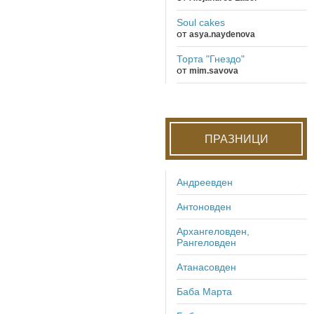
Soul cakes
от
asya.naydenova
Торта "Гнездо"
от
mim.savova
ПРАЗНИЦИ
Андреевден
Антоновден
Архангеловден,
Рангеловден
Атанасовден
Баба Марта