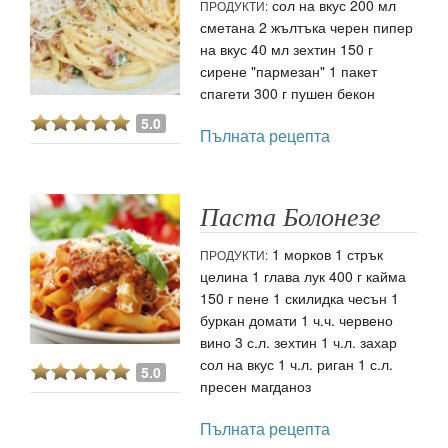
сол на вкус 200 мл
ПРОДУКТИ:
сметана 2 жълтъка черен пипер
на вкус 40 мл зехтин 150 г
сирене "пармезан" 1 пакет
спагети 300 г пушен бекон
5.0
Пълната рецепта
Паста Болонезе
1 морков 1 стрък
ПРОДУКТИ:
целина 1 глава лук 400 г кайма
150 г пене 1 скилидка чесън 1
буркан домати 1 ч.ч. червено
вино 3 с.л. зехтин 1 ч.л. захар
сол на вкус 1 ч.л. риган 1 с.л.
5.0
пресен магданоз
Пълната рецепта