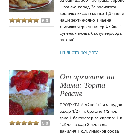
1 връзка лапад За заливката: 1
кофичка кисело мляко 1,5 чаени
чаши зехтин/олио 1 чаена
5.0
лъжичка червен пипер 4 яйца 1
супена лъжица бакпулвер/сода
за хляб
Пълната рецепта
От архивите на
Мама: Торта
Реване
5 яйца 1/2 ч.ч. пудра
ПРОДУКТИ:
захар 1/2 ч.ч. брашно 1/2 ч.ч.
грис 1 бакпулвер за сиропа: 1 и
5.0
1/2 ч.ч. захар 2 ч.ч. вода
ванилия 1 с.л. лимонов сок за