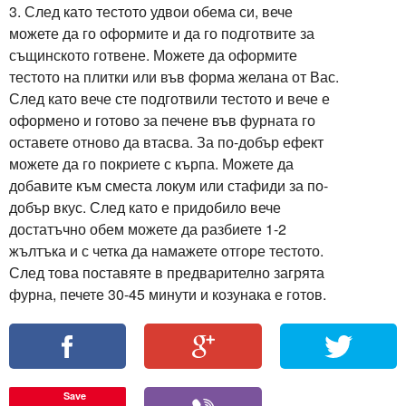
3. След като тестото удвои обема си, вече
можете да го оформите и да го подготвите за
същинското готвене. Можете да оформите
тестото на плитки или във форма желана от Вас.
След като вече сте подготвили тестото и вече е
оформено и готово за печене във фурната го
оставете отново да втасва. За по-добър ефект
можете да го покриете с кърпа. Можете да
добавите към сместа локум или стафиди за по-
добър вкус. След като е придобило вече
достатъчно обем можете да разбиете 1-2
жълтъка и с четка да намажете отгоре тестото.
След това поставяте в предварително загрята
Save