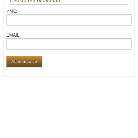
Седмичен бюлетин
ИМЕ:
ЕMAIL: