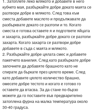
1. Затоплете леко млякото и добавете в него
кубчето мая, разбъркайте добре докато маята се
разтвори добре в млякото. След това към
сместа добавете маслото и продължавате да
разбърквате докато се разтопи и то. Когато
сместа е готова оставете я и подгответе яйцата
и захарта, разбъркайте добре докато се разтопи
захарта. Когато захарта се разтвори добре
добавете в съда с маята и млякото.
2. Разбъркайте добре цялата смес и добавете
пакетчето ванилия. След като разбъркате добре
започнете да добавяте брашното като не
спирате да бъркате през цялото време. След
като добавите цялото количество брашно,
омесете добре тестото и когато е готово го
оставете да втасва. За да стане по-бързо
можете да го поставите във предварително
затоплена фурна на малка температура около
30-40 градуса.