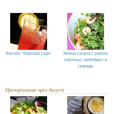
Коктейл "Кампари сода"
Зелена салата с рукола,
портокал, грейпфрут и
скариди
Препоръчваме през Август