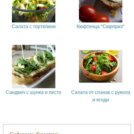
Салата с тортелини
Кюфтенца "Сюрприз"
Сандвич с шунка и песто
Салата от спанак с рукола
и ягоди