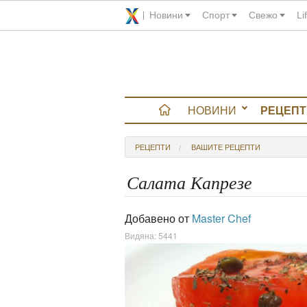
Новини
Спорт
Свежо
Li
НОВИНИ
РЕЦЕПТ
вюта
РЕЦЕПТИ
ВАШИТЕ РЕЦЕПТИ
итно
Салата Капрезе
 градина
Добавено от
Master Chef
Видяна: 5441
и Chefs