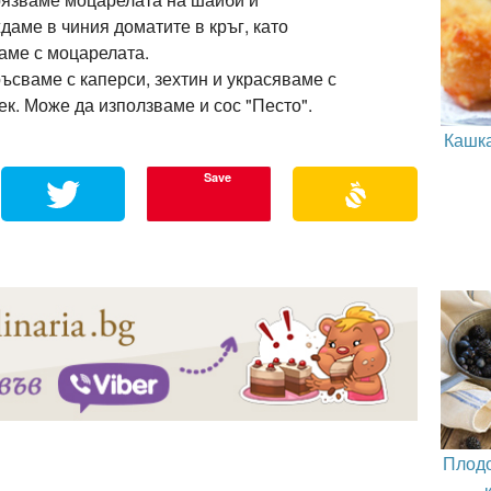
даме в чиния доматите в кръг, като
аме с моцарелата.
ръсваме с каперси, зехтин и украсяваме с
ек. Може да използваме и сос "Песто".
Кашка
Save
Плодо