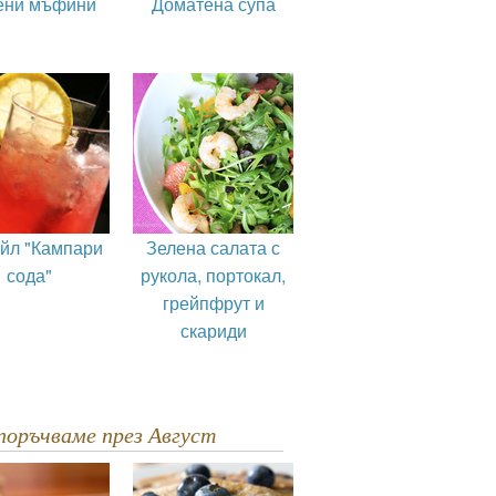
ени мъфини
Доматена супа
ейл "Кампари
Зелена салата с
сода"
рукола, портокал,
грейпфрут и
скариди
епоръчваме през Август