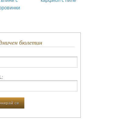
оровинки
едмичен бюлетин
L: