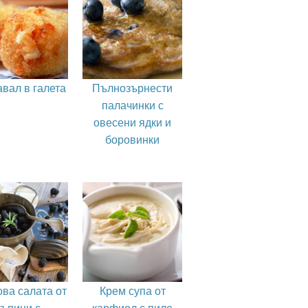
вал в галета
Пълнозърнести
палачинки с
овесени ядки и
боровинки
ва салата от
Крем супа от
къпини с
карфиол с пиле