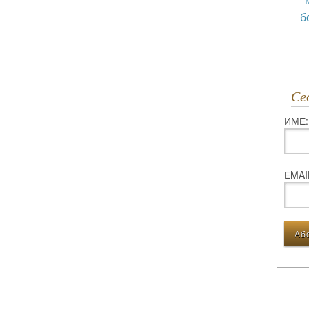
б
С
ИМЕ:
ЕMAI