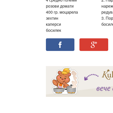
розови домати
нареж
400 гр. моцарела
редув
зехтин
3. По
ация
каперси
босил
босилек