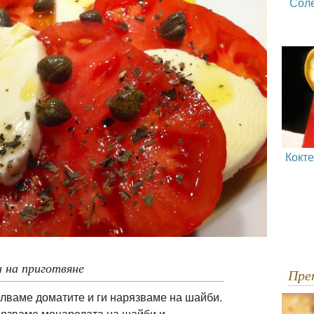
Сол
Кокт
 на приготвяне
Пр
елваме доматите и ги нарязваме на шайби.
рязваме моцарелата на шайби и