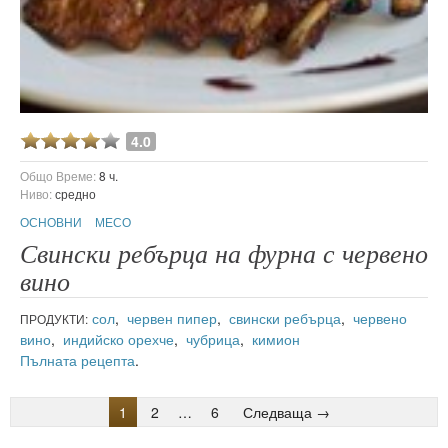
4.0
Общо Време:
8 ч.
Ниво:
средно
ОСНОВНИ
МЕСО
Свински ребърца на фурна с червено
вино
сол
,
червен пипер
,
свински ребърца
,
червено
ПРОДУКТИ:
вино
,
индийско орехче
,
чубрица
,
кимион
Пълната рецепта
.
1
2
…
6
Следваща →