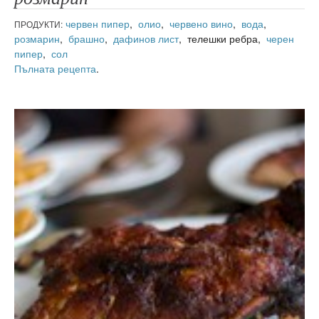
червен пипер
,
олио
,
червено вино
,
вода
,
ПРОДУКТИ:
розмарин
,
брашно
,
дафинов лист
, телешки ребра,
черен
пипер
,
сол
Пълната рецепта
.