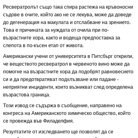
Ресвератролът също така спира растежа на кръвоносни
съдове в очите, който ако не се лекува, може да доведе
до дегенерация на макулата и отслабване на зрението.
Това е причината за нуждата от очила при по-
възрастните хора, както и водеща предпоставка за
слепота в по-късен етап от живота.
Американски учени от университета в Питсбърг открили,
че веществото ресвератрол в червеното вино може да
помогне на възрастните хора да подобрят равновесието
си и да предотвратяват подхлъзване или падане -
неприятни инциденти, които възникват след определена
възрастова граница.
Този извод се съдържа в съобщение, направено на
конгреса на Американското химическо общество, който
се провежда във Филаделфия.
Резултатите от изследването ще позволят да се