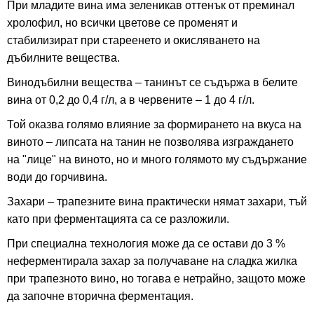
При младите вина има зеленикав оттенък от преминал
хролофил, но всички цветове се променят и
стабилизират при стареенето и окисляването на
дъбилните вещества.
Винодъбилни вещества – танинът се съдържа в белите
вина от 0,2 до 0,4 г/л, а в червените – 1 до 4 г/л.
Той оказва голямо влияние за формирането на вкуса на
виното – липсата на танин не позволява изграждането
на "лице" на виното, но и много голямото му съдържание
води до горчивина.
Захари – трапезните вина практически нямат захари, тъй
като при ферментацията са се разложили.
При специална технология може да се остави до 3 %
неферментирала захар за получаване на сладка жилка
при трапезното вино, но тогава е нетрайно, защото може
да започне вторична ферментация.