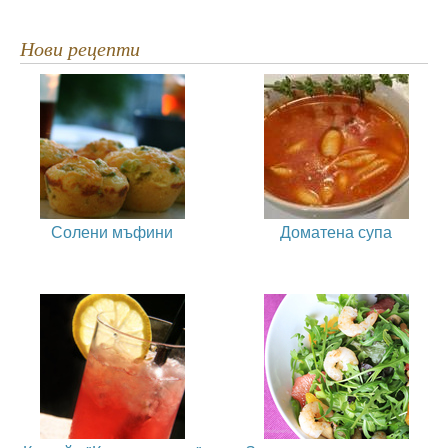
Нови рецепти
Солени мъфини
Доматена супа