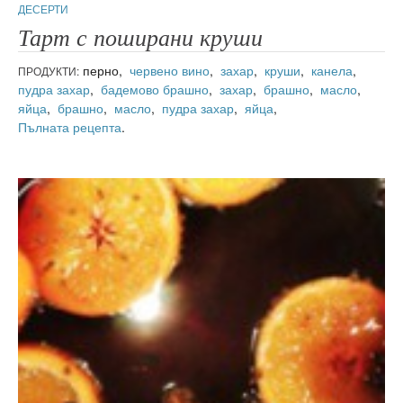
ДЕСЕРТИ
Тарт с поширани круши
перно,
червено вино
,
захар
,
круши
,
канела
,
ПРОДУКТИ:
пудра захар
,
бадемово брашно
,
захар
,
брашно
,
масло
,
яйца
,
брашно
,
масло
,
пудра захар
,
яйца
,
Пълната рецепта
.