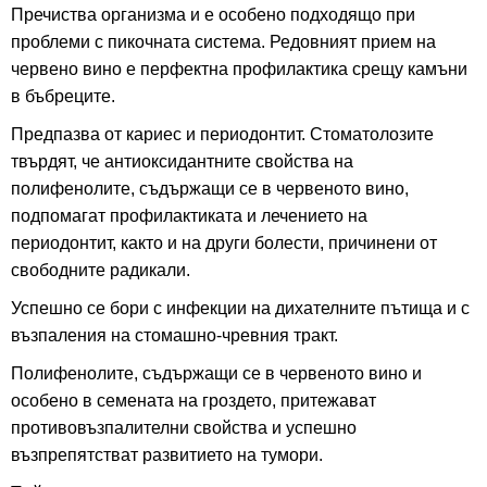
Пречиства организма и е особено подходящо при
проблеми с пикочната система. Редовният прием на
червено вино е перфектна профилактика срещу камъни
в бъбреците.
Предпазва от кариес и периодонтит. Стоматолозите
твърдят, че антиоксидантните свойства на
полифенолите, съдържащи се в червеното вино,
подпомагат профилактиката и лечението на
периодонтит, както и на други болести, причинени от
свободните радикали.
Успешно се бори с инфекции на дихателните пътища и с
възпаления на стомашно-чревния тракт.
Полифенолите, съдържащи се в червеното вино и
особено в семената на гроздето, притежават
противовъзпалителни свойства и успешно
възпрепятстват развитието на тумори.