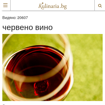
Видяно:
20607
червено вино