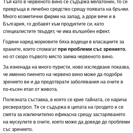
Тъй като в червеното вино се съдържа мелатонин, то се
превръща в лечебно средство срещу появата на бръчки.
Много козметични фирми на запад, а дори вече и в
България, го добавят към продуктите си, като
специалистите твърдят, че има вълшебен ефект.
Години наред морковите бяха водещи в класациите за
храните, които спомагат
при проблеми със зрението
,
но от скоро първото място заема червеното вино.
За изненада на много пуристи, ново изследване показва,
че именно пиенето на червено вино може да подобри
зрението ви и да предотврати заболявания на очите в
по-късен етап от живота.
Полезната съставка, в която се крие тайната, се нарича
ресвератрол. Тя се съдържа в ципата на гроздето и се
смята за изключително ефикасна срещу застаряването
на мускулите в очите, което може да доведе до проблеми
със зрението.