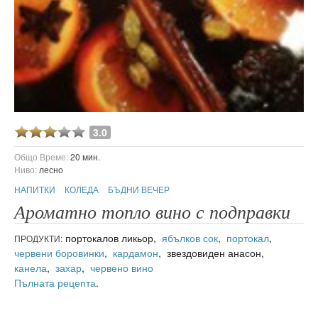
3.0
Общо Време:
20 мин.
Ниво:
лесно
НАПИТКИ
КОЛЕДА
БЪДНИ ВЕЧЕР
Ароматно топло вино с подправки
портокалов ликьор,
ябълков сок
,
портокал
,
ПРОДУКТИ:
червени боровинки
,
кардамон
, звездовиден анасон,
канела
,
захар
,
червено вино
Пълната рецепта
.