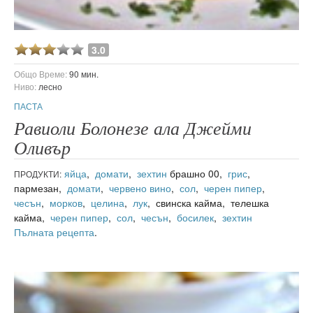
3.0
Общо Време:
90 мин.
Ниво:
лесно
ПАСТА
Равиоли Болонезе ала Джейми
Оливър
яйца
,
домати
,
зехтин
брашно 00,
грис
,
ПРОДУКТИ:
пармезан,
домати
,
червено вино
,
сол
,
черен пипер
,
чесън
,
морков
,
целина
,
лук
, свинска кайма, телешка
кайма,
черен пипер
,
сол
,
чесън
,
босилек
,
зехтин
Пълната рецепта
.