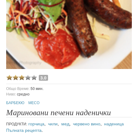
3.0
Общо Време:
50 мин.
Ниво:
средно
БАРБЕКЮ
МЕСО
Мариновани печени наденички
горчица
,
чили
,
мед
,
червено вино
,
наденица
ПРОДУКТИ:
Пълната рецепта
.