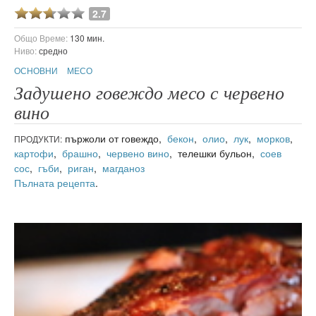
2.7
Общо Време:
130 мин.
Ниво:
средно
ОСНОВНИ
МЕСО
Задушено говеждо месо с червено
вино
пържоли от говеждо,
бекон
,
олио
,
лук
,
морков
,
ПРОДУКТИ:
картофи
,
брашно
,
червено вино
, телешки бульон,
соев
сос
,
гъби
,
риган
,
магданоз
Пълната рецепта
.