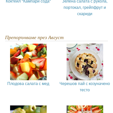
Коктейл "Кампари сода"
Зелена салата с рукола,
портокал, грейпфрут и
скариди
Препоръчваме през Август
Плодова салата с мед
Черешов пай с козуначено
тесто