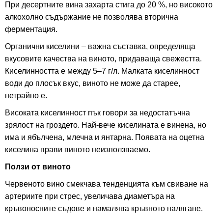
При десертните вина захарта стига до 20 %, но високото
алкохолно съдържание не позволява вторична
ферментация.
Органични киселини – важна съставка, определяща
вкусовите качества на виното, придаваща свежестта.
Киселинността е между 5–7 г/л. Малката киселинност
води до плосък вкус, виното не може да старее,
нетрайно е.
Високата киселинност пък говори за недостатъчна
зрялост на гроздето. Най-вече киселината е винена, но
има и ябълчена, млечна и янтарна. Появата на оцетна
киселина прави виното неизползваемо.
Ползи от виното
Червеното вино смекчава тенденцията към свиване на
артериите при стрес, увеличава диаметъра на
кръвоносните съдове и намалява кръвното налягане.