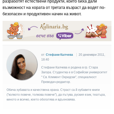
разработят естествени продукти, които биха дали
възможност на хората от третата възраст да водят по-
безопасен и продуктивен начин на живот.
от
Стефани Калчева
20 декември 2011,
18:40
Стефани Калчева е родена в гр. Стара
Загора. Студентка е в Софийски университет
" Св. Климент Охридски", специалност
Преводач-редактор.
Обича хубавата и качествена храна. Страст са й хубавите книги
("колкото повече, толкова повече"), да пътува, руския език, театъра,
киното и всичко, което обогатява и вдъхновява.