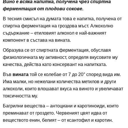
Вино е всяка напитка, получена чрез спиртна
ферментация от плодови сокове.
В тесния смисъл на думата това е напитка, получена от
спиртна ферментация на гроздова мъст. Алкохолно
съдържание – етиловият алкохол е най-важният
компонент в състава на вината.
Образува се от спиртната ферментация, обуславя
физиологичната му активност, определя вкусовите му
качества, действа като консервант на напитката.
Във
вината
той се колебае от 7 до 20° според вида им.
Има малки, но нежелани количества метилов и други
алкохоли, които влошават вкуса на виното и увеличават
токсичността му.
Багрилни вещества – антоциани и каротиноиди, които
преминават от гроздето. Червеният цвят идва от
веществото енин, белият – от ксантофил и каротин.