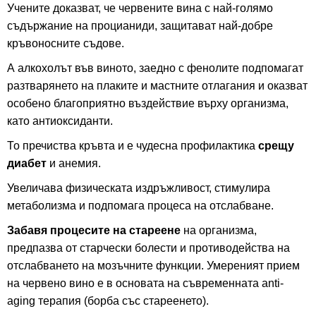
Учените доказват, че червените вина с най-голямо
съдържание на процианиди, защитават най-добре
кръвоносните съдове.
А алкохолът във виното, заедно с фенолите подпомагат
разтварянето на плаките и мастните отлагания и оказват
особено благоприятно въздействие върху организма,
като антиоксиданти.
То пречиства кръвта и е чудесна профилактика
срещу
диабет
и анемия.
Увеличава физическата издръжливост, стимулира
метаболизма и подпомага процеса на отслабване.
Забавя процесите на стареене
на организма,
предпазва от старчески болести и противодейства на
отслабването на мозъчните функции. Умереният прием
на червено вино е в основата на съвременната anti-
aging терапия (борба със стареенето).