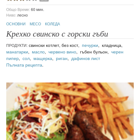
Общо Време:
60 мин.
Ниво:
лесно
ОСНОВНИ
МЕСО
КОЛЕДА
Крехко свинско с горски гъби
свински котлет, без кост,
печурки
, кладница,
ПРОДУКТИ:
манатарки
,
масло
,
червено вино
, гъбен бульон,
черен
пипер
,
сол
,
мащерка
,
риган
,
дафинов лист
Пълната рецепта
.