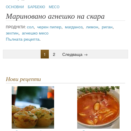
ОСНОВНИ
БАРБЕКЮ
МЕСО
Мариновано агнешко на скара
сол
,
черен пипер
,
магданоз
,
лимон
,
риган
,
ПРОДУКТИ:
зехтин
,
агнешко месо
Пълната рецепта
.
1
2
Следваща →
Нови рецепти