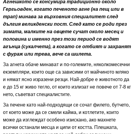
Агнешкото се консумира традиционно около
Гергьовден, когато печеното агне (на пещ или в
трап) минава за върховния специалитет след
дългия великденски пост. След като се роди през
зимата, малките на овцете сучат около месец и
половина и именно през този период се водят
агънца (сукалчета), а когато се отбият и захранят
с фураж или трева, вече са шилета.
За агнета обаче минават и по-големите, няколкомесечни
екземпляри, които още са зависими от майчиното мляко
и нямат ясно изразени резци. Най-добре е животното да
е до 15 кг живо тегло, от които излизат не повече от 7-8 кг
нето, съветват специалистите.
За печене като най-подходящи се сочат филето, бутчето,
от което може да се смели кайма, и котлетите, които
може да изглеждат особено изискано, ако махнете
всички останали месца и ципи от костта. Плешката,