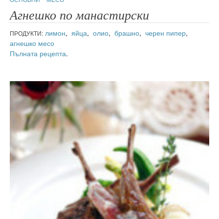
Агнешко по манастирски
лимон
,
яйца
,
олио
,
брашно
,
черен пипер
,
ПРОДУКТИ:
агнешко месо
Пълната рецепта
.