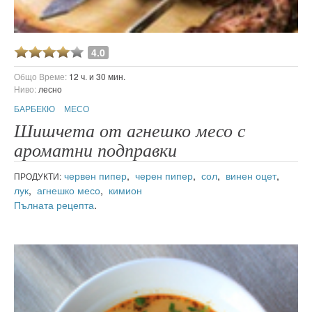
4.0
Общо Време:
12 ч. и 30 мин.
Ниво:
лесно
БАРБЕКЮ
МЕСО
Шишчета от агнешко месо с
ароматни подправки
червен пипер
,
черен пипер
,
сол
,
винен оцет
,
ПРОДУКТИ:
лук
,
агнешко месо
,
кимион
Пълната рецепта
.