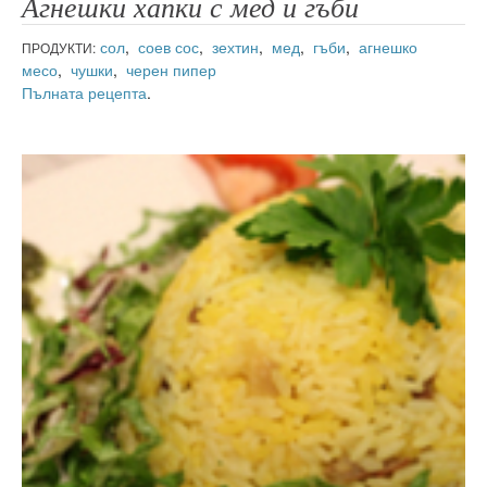
Агнешки хапки с мед и гъби
сол
,
соев сос
,
зехтин
,
мед
,
гъби
,
агнешко
ПРОДУКТИ:
месо
,
чушки
,
черен пипер
Пълната рецепта
.