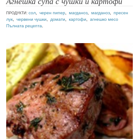
Агнешка супа с чушки и картофи
сол
,
черен пипер
,
магданоз
,
магданоз
,
пресен
ПРОДУКТИ:
лук
,
червени чушки
,
домати
,
картофи
,
агнешко месо
Пълната рецепта
.