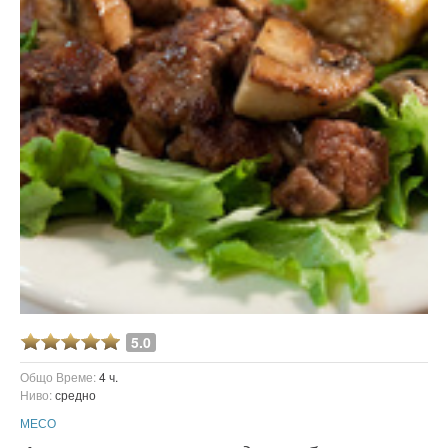
5.0
Общо Време:
4 ч.
Ниво:
средно
МЕСО