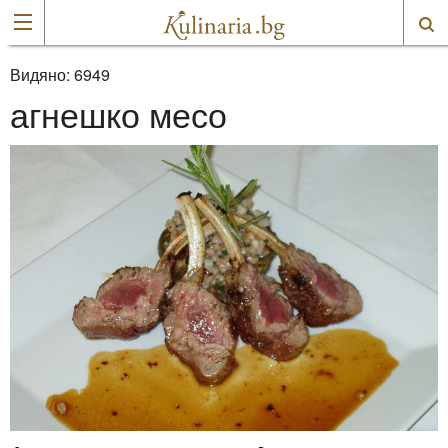
Видяно:
6949
агнешко месо