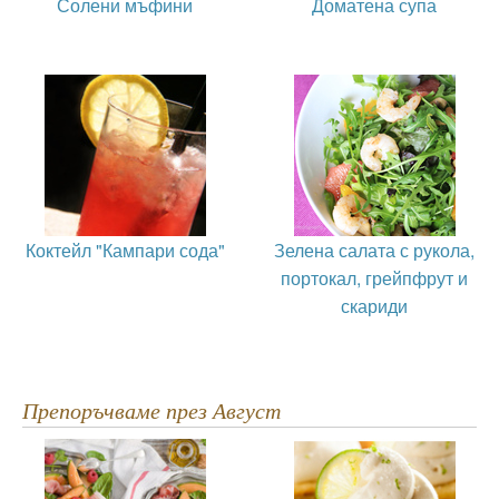
Солени мъфини
Доматена супа
Коктейл "Кампари сода"
Зелена салата с рукола,
портокал, грейпфрут и
скариди
Препоръчваме през Август