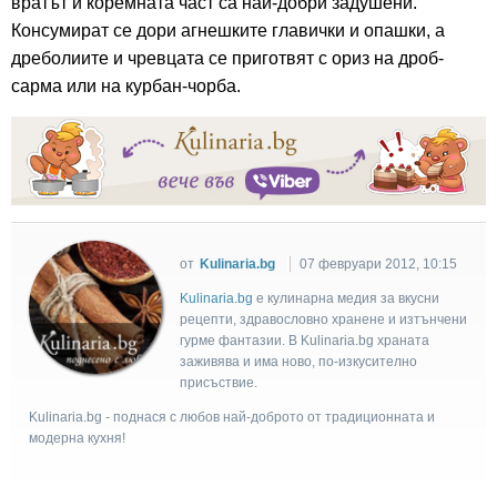
вратът и коремната част са най-добри задушени.
Консумират се дори агнешките главички и опашки, а
дреболиите и чревцата се приготвят с ориз на дроб-
сарма или на курбан-чорба.
от
Kulinaria.bg
07 февруари 2012, 10:15
Kulinaria.bg
e кулинарна медия за вкусни
рецепти, здравословно хранене и изтънчени
гурме фантазии. В Kulinaria.bg храната
заживява и има ново, по-изкусително
присъствие.
Kulinaria.bg - поднася с любов най-доброто от традиционната и
модерна кухня!