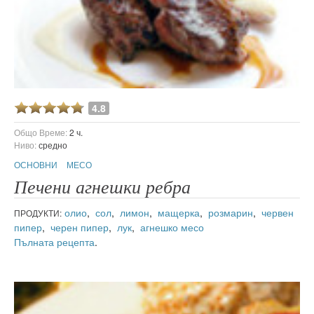
4.8
Общо Време:
2 ч.
Ниво:
средно
ОСНОВНИ
МЕСО
Печени агнешки ребра
олио
,
сол
,
лимон
,
мащерка
,
розмарин
,
червен
ПРОДУКТИ:
пипер
,
черен пипер
,
лук
,
агнешко месо
Пълната рецепта
.