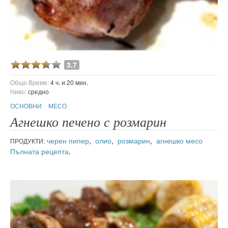
3.7
Общо Време:
4 ч. и 20 мин.
Ниво:
средно
ОСНОВНИ
МЕСО
Агнешко печено с розмарин
черен пипер
,
олио
,
розмарин
,
агнешко месо
ПРОДУКТИ:
Пълната рецепта
.