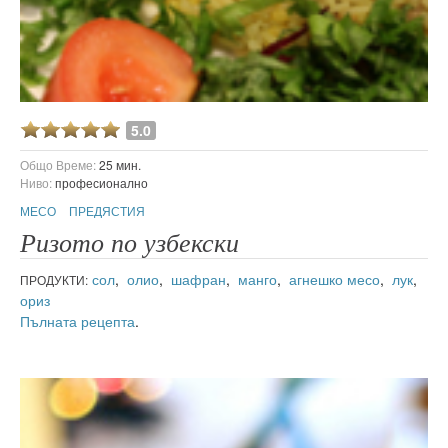
5.0
Общо Време:
25 мин.
Ниво:
професионално
МЕСО
ПРЕДЯСТИЯ
Ризото по узбекски
сол
,
олио
,
шафран
,
манго
,
агнешко месо
,
лук
,
ПРОДУКТИ:
ориз
Пълната рецепта
.