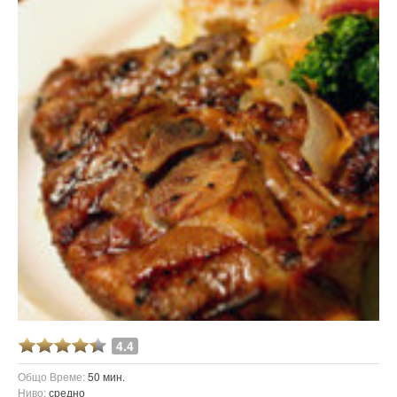
4.4
Общо Време:
50 мин.
Ниво:
средно