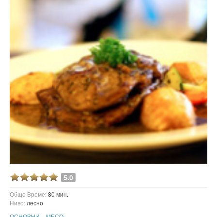
5.0
Общо Време:
80 мин.
Ниво:
лесно
ОСНОВНИ
МЕСО