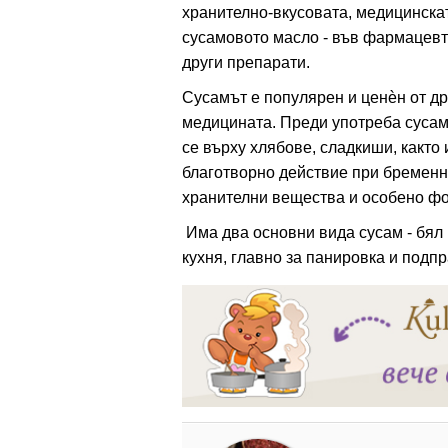
хранително-вкусовата, медицинскат
сусамовото масло - във фармацевт
други препарати.
ация
Сусамът е популярен и ценѐн от д
медицината. Преди употреба сусам
се върху хлябове, сладкиши, както 
благотворно действие при бременн
хранителни вещества и особено фо
Има два основни вида сусам - бял 
кухня, главно за панировка и подпр