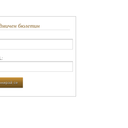
едмичен бюлетин
L: