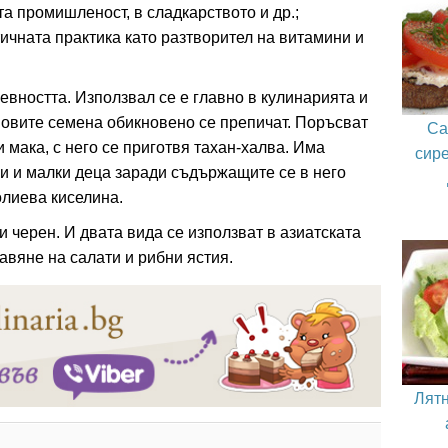
а промишленост, в сладкарството и др.;
ичната практика като разтворител на витамини и
ревността. Използвал се е главно в кулинарията и
овите семена обикновено се препичат. Поръсват
Са
и мака, с него се приготвя тахан-халва. Има
сире
и и малки деца заради съдържащите се в него
лиева киселина.
и черен. И двата вида се използват в азиатската
авяне на салати и рибни ястия.
Лятн