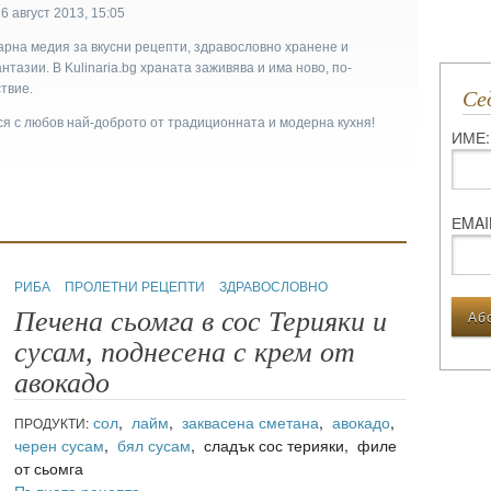
6 август 2013, 15:05
арна медия за вкусни рецепти, здравословно хранене и
тазии. В Kulinaria.bg храната заживява и има ново, по-
твие.
С
ася с любов най-доброто от традиционната и модерна кухня!
ИМЕ:
ЕMAI
РИБА
ПРОЛЕТНИ РЕЦЕПТИ
ЗДРАВОСЛОВНО
Печена сьомга в сос Терияки и
сусам, поднесена с крем от
авокадо
сол
,
лайм
,
заквасена сметана
,
авокадо
,
ПРОДУКТИ:
черен сусам
,
бял сусам
, сладък сос терияки, филе
от сьомга