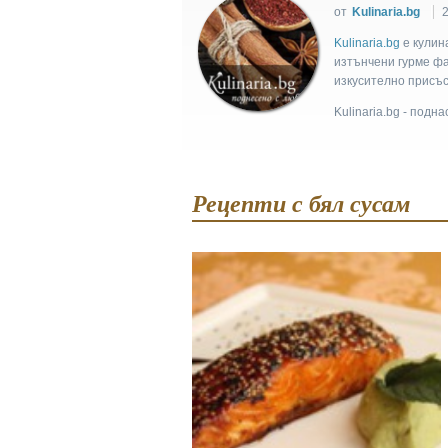
от
Kulinaria.bg
2
Kulinaria.bg
e кулин
изтънчени гурме фан
изкусително присъс
Kulinaria.bg - подн
Рецепти с бял сусам