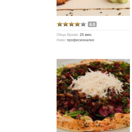
4.0
Общо Време:
25 мин.
Ниво:
професионално