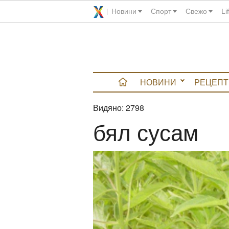
Новини
Спорт
Свежо
Li
НОВИНИ
РЕЦЕПТ
Видяно:
2798
вюта
бял сусам
итно
 градина
и Chefs