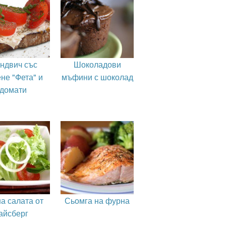
ндвич със
Шоколадови
не "Фета" и
мъфини с шоколад
домати
а салата от
Сьомга на фурна
айсберг