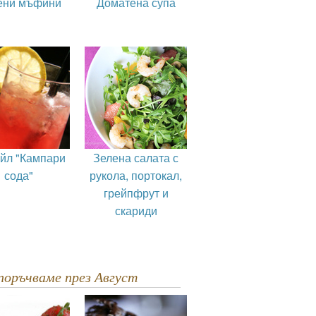
ени мъфини
Доматена супа
ейл "Кампари
Зелена салата с
сода"
рукола, портокал,
грейпфрут и
скариди
епоръчваме през Август