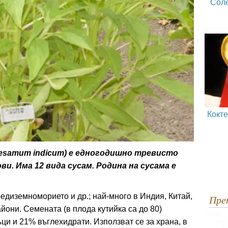
Сол
Кокт
Sesamum indicum) е едногодишно тревисто
и. Има 12 вида сусам. Родина на сусама е
диземноморието и др.; най-много в Индия, Китай,
Пр
йони. Семената (в плода кутийка са до 80)
и и 21% въглехидрати. Използват се за храна, в