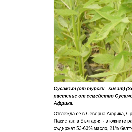
ти
зона
кти
ици
е рецепти
и рецепта
Сусамът (от турски - susam) (
растение от семейство Сусамов
ия
Африка.
ловно
Отглежда се в Северна Африка, Сре
Пакистан; в България - в южните ра
ти
съдържат 53-63% масло, 21% белтъц