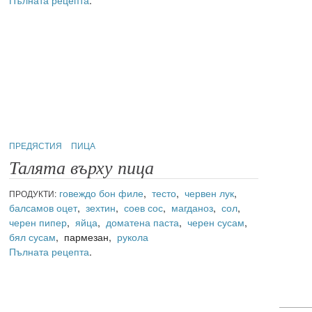
Пълната рецепта
.
ПРЕДЯСТИЯ
ПИЦА
Талята върху пица
говеждо бон филе
,
тесто
,
червен лук
,
ПРОДУКТИ:
балсамов оцет
,
зехтин
,
соев сос
,
магданоз
,
сол
,
черен пипер
,
яйца
,
доматена паста
,
черен сусам
,
бял сусам
, пармезан,
рукола
Пълната рецепта
.