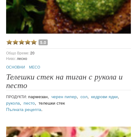
5.0
Общо Време:
20
Ниво:
лесно
ОСНОВНИ
МЕСО
Телешки стек на тиган с рукола и
песто
пармезан,
черен пипер
,
сол
,
кедрови ядки
,
ПРОДУКТИ:
рукола
,
песто
, телешки стек
Пълната рецепта
.