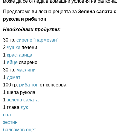
може да се отледа в домашни условия на балкона.
Предлагаме ви лесна рецепта за
Зелена салата с
рукола и риба тон
Необходими продукти:
30 гр.
сирене "пармезан"
2
чушки
печени
1
краставица
1
яйце
сварено
30 гр.
маслини
1
домат
100 гр.
риба тон
от консерва
1 шепа рукола
1
зелена салата
1 глава
лук
сол
зехтин
балсамов оцет