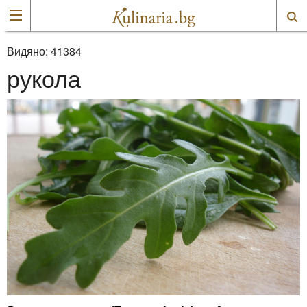
Видяно:
41384
рукола