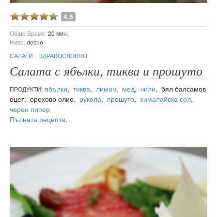
4.5
Общо Време:
20 мин.
Ниво:
лесно
САЛАТИ
ЗДРАВОСЛОВНО
Салата с ябълки, тиква и прошуто
ябълки
,
тиква
,
лимон
,
мед
,
чили
, бял балсамов
ПРОДУКТИ:
оцет, орехово олио,
рукола
,
прошуто
,
хималайска сол
,
черен пипер
Пълната рецепта
.