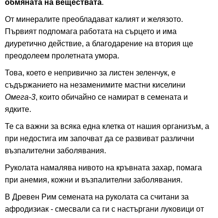
обмяната на веществата
.
От минералите преобладават калият и желязото.
Първият подпомага работата на сърцето и има
диуретично действие, а благодарение на втория ще
преодолеем пролетната умора.
Това, което е непривично за листен зеленчук, е
съдържанието на незаменимите мастни киселини
Омега-3
, които обичайно се намират в семената и
ядките.
Те са важни за всяка една клетка от нашия организъм, а
при недостига им започват да се развиват различни
възпалителни заболявания.
Руколата намалява нивото на кръвната захар, помага
при анемия, кожни и възпалителни заболявания.
В Древен Рим семената на руколата са считани за
афродизиак - смесвали са ги с настъргани луковици от