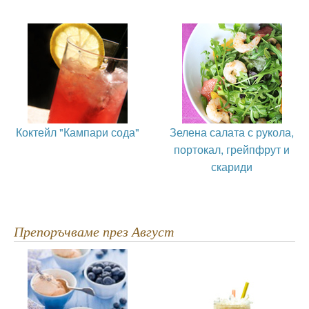
Коктейл "Кампари сода"
Зелена салата с рукола,
портокал, грейпфрут и
скариди
Препоръчваме през Август