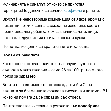
кулинарията е синапът, от който се приготвя
горчицата.По-далечни са зелето,
карфиола
и ряпата.
Вкусът й е неповторима комбинация от ядков аромат с
пикантни нотки и силна свежест на зеленина, което я
прави идеална добавка към различни салати, пици,
паста или други ястия от италианската кухня.
Не по-малко ценни са хранителните й качества.
Ползи от руколата
Както повечето зеленолистни зеленчуци, руколата
съдържа малко калории – само 26 за 100 гр., но много
ползи за здравето.
Богата е на витамините антиоксиданти А и С, на
важната за бременните фолиева киселина и витамин В1,
който ни помага да се справим със стреса.
Пантотеновата киселина в руколата пък
подобрява