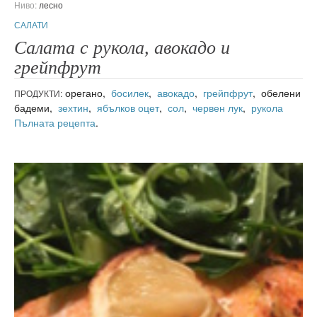
Ниво:
лесно
САЛАТИ
Салата с рукола, авокадо и
грейпфрут
орегано,
босилек
,
авокадо
,
грейпфрут
, обелени
ПРОДУКТИ:
бадеми,
зехтин
,
ябълков оцет
,
сол
,
червен лук
,
рукола
Пълната рецепта
.