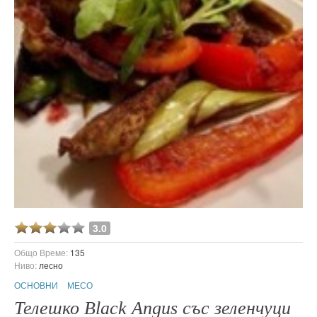
3.0
Общо Време:
135
Ниво:
лесно
ОСНОВНИ
МЕСО
Телешко Black Angus със зеленчуци