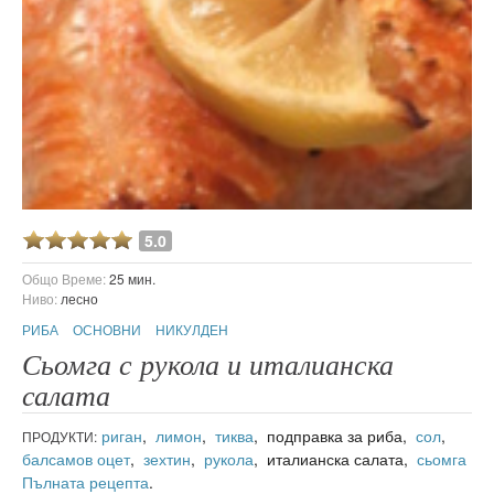
5.0
Общо Време:
25 мин.
Ниво:
лесно
РИБА
ОСНОВНИ
НИКУЛДЕН
Сьомга с рукола и италианска
салата
риган
,
лимон
,
тиква
, подправка за риба,
сол
,
ПРОДУКТИ:
балсамов оцет
,
зехтин
,
рукола
, италианска салата,
сьомга
Пълната рецепта
.