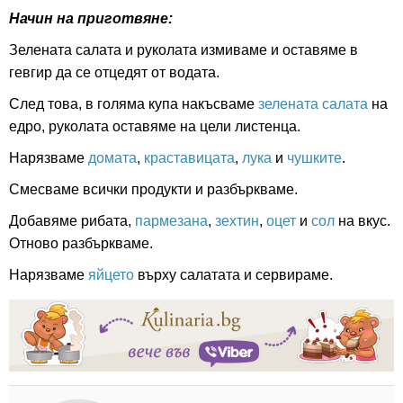
Начин на приготвяне:
Зелената салата и руколата измиваме и оставяме в
гевгир да се отцедят от водата.
След това, в голяма купа накъсваме
зелената салата
на
едро, руколата оставяме на цели листенца.
Нарязваме
домата
,
краставицата
,
лука
и
чушките
.
Смесваме всички продукти и разбъркваме.
Добавяме рибата,
пармезана
,
зехтин
,
оцет
и
сол
на вкус.
Отново разбъркваме.
Нарязваме
яйцето
върху салатата и сервираме.