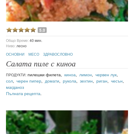
5.0
Общо Време:
40 мин.
Ниво:
лесно
ОСНОВНИ
МЕСО
ЗДРАВОСЛОВНО
Салата пиле с киноа
пилешки филета,
киноа
,
лимон
,
червен лук
,
ПРОДУКТИ:
сол
,
черен пипер
,
домати
,
рукола
,
зехтин
,
риган
,
чесън
,
магданоз
Пълната рецепта
.