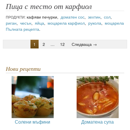
Пица с тесто от карфиол
кафяви печурки,
доматен сос
,
зехтин
,
сол
,
ПРОДУКТИ:
риган
,
чесън
,
яйца
,
моцарела
карфиол
,
рукола
,
моцарела
Пълната рецепта
.
1
2
…
12
Следваща →
Нови рецепти
Солени мъфини
Доматена супа