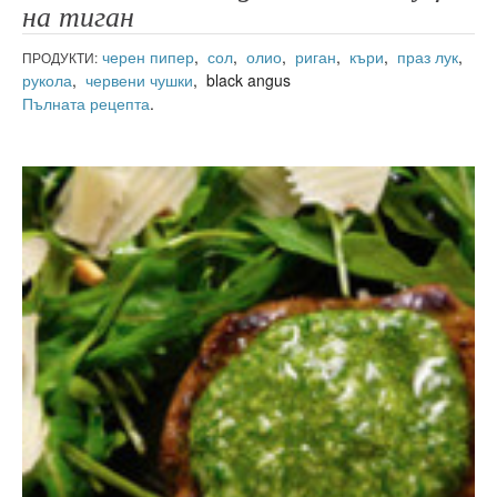
на тиган
черен пипер
,
сол
,
олио
,
риган
,
къри
,
праз лук
,
ПРОДУКТИ:
рукола
,
червени чушки
, black angus
Пълната рецепта
.