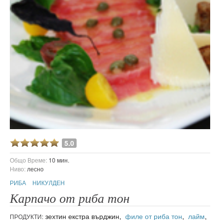
5.0
Общо Време:
10 мин.
Ниво:
лесно
РИБА
НИКУЛДЕН
Карпачо от риба тон
зехтин екстра върджин,
филе от риба тон
,
лайм
,
ПРОДУКТИ: