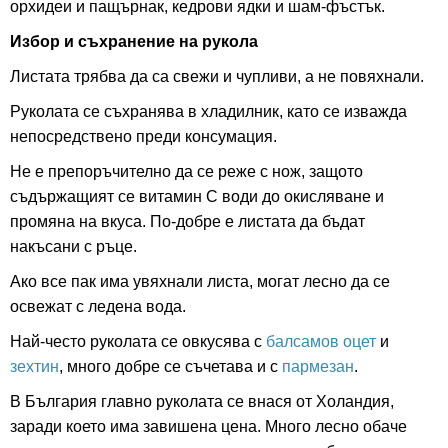
орхидеи и пащърнак, кедрови ядки и шам-фъстък.
Избор и съхранение на рукола
Листата трябва да са свежи и чупливи, а не повяхнали.
Руколата се съхранява в хладилник, като се изважда
непосредствено преди консумация.
Не е препоръчително да се реже с нож, защото
съдържащият се витамин С води до окисляване и
промяна на вкуса. По-добре е листата да бъдат
накъсани с ръце.
Ако все пак има увяхнали листа, могат лесно да се
освежат с ледена вода.
Най-често руколата се овкусява с
балсамов оцет
и
зехтин
, много добре се съчетава и с
пармезан
.
В България главно руколата се внася от Холандия,
заради което има завишена цена. Много лесно обаче