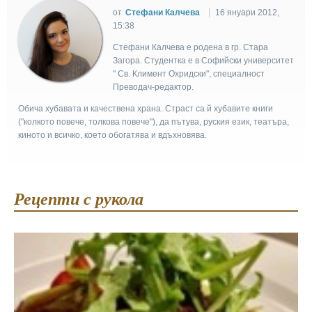
от
Стефани Калчева
16 януари 2012,
15:38
Стефани Калчева е родена в гр. Стара
Загора. Студентка е в Софийски университет
" Св. Климент Охридски", специалност
Преводач-редактор.
Обича хубавата и качествена храна. Страст са й хубавите книги
("колкото повече, толкова повече"), да пътува, руския език, театъра,
киното и всичко, което обогатява и вдъхновява.
Рецепти с рукола