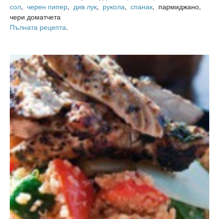
сол
,
черен пипер
,
див лук
,
рукола
,
спанак
, пармиджано,
чери доматчета
Пълната рецепта
.