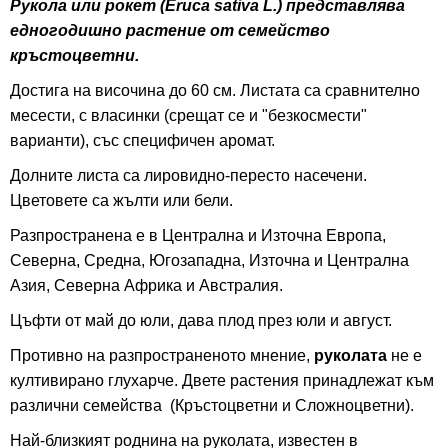
Рукола или рокет (Eruca sativa L.) представлява
едногодишно растение от семейство
кръстоцветни.
Достига на височина до 60 см. Листата са сравнително
месести, с власинки (срещат се и "безкосмести"
варианти), със специфичен аромат.
Долните листа са лировидно-пересто насечени.
Цветовете са жълти или бели.
Разпространена е в Централна и Източна Европа,
Северна, Средна, Югозападна, Източна и Централна
Азия, Северна Африка и Австралия.
Цъфти от май до юли, дава плод през юли и август.
Противно на разпространеното мнение,
руколата
не е
култивирано глухарче. Двете растения принадлежат към
различни семейства (Кръстоцветни и Сложноцветни).
Най-близкият роднина на руколата, известен в