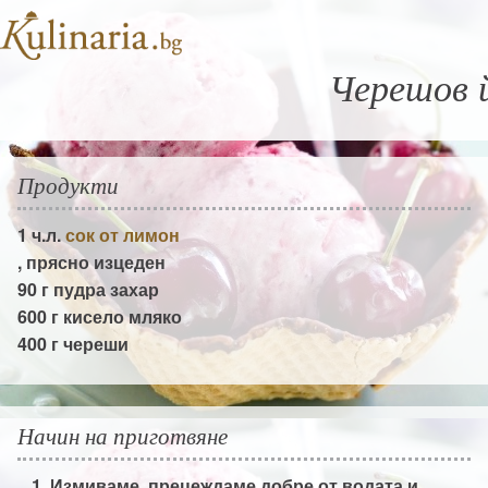
Черешов 
Продукти
1 ч.л.
сок от лимон
, прясно изцеден
90 г
пудра захар
600 г
кисело мляко
400 г
череши
Начин на приготвяне
Измиваме, прецеждаме добре от водата и