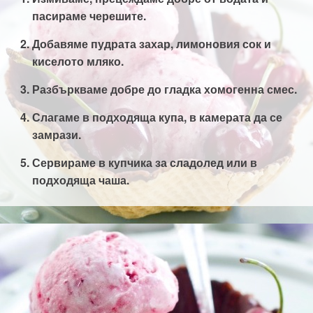
пасираме черешите.
Добавяме пудрата захар, лимоновия сок и
киселото мляко.
Разбъркваме добре до гладка хомогенна смес.
Слагаме в подходяща купа, в камерата да се
замрази.
Сервираме в купчика за сладолед или в
подходяща чаша.