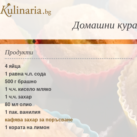
Домашни кура
Продукти
4
яйца
1 равна ч.л.
сода
500 г
брашно
1 ч.ч.
кисело мляко
1 ч.ч.
захар
80 мл
олио
1 пак.
ванилия
кафява захар за поръсване
1 кората на
лимон