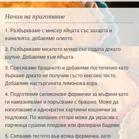
Начин на приготвяне
1. Разбъркваме с миксер яйцата със захарта и
ванилията, добавяме олиото.
2. Разбъркваме киселото мляко със содата докато
шупне. Добавяме към яйцата.
3. Пресяваме брашното и добавяме постепенно като
бъркаме докато не получим гъсто кексово тесто.
Добавяме настърганата лимонова кора.
4. Подготвяме силиконови формички за мъфини като
ги намазняваме и поръсваме с брашно. Може да
използваме и еднократни хартиени кошнички за
подложки. По желание отгоре може да украсим с
парченца сушени плодове или филирани бадеми.
5. Сипваме тестото във всяка формичка, като