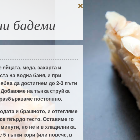
ни бадеми
 яйцата, меда, захарта и
ста на водна баня, и при
ябва да достигнем до 2-3 пъти
 Добавяме на тънка струйка
 разбъркваме постоянно.
одата и брашното, и оттегляме
се твърдо тесто. Оставяме го
 минути, но не и в хладилника.
 5 тънки кори (или повече, в