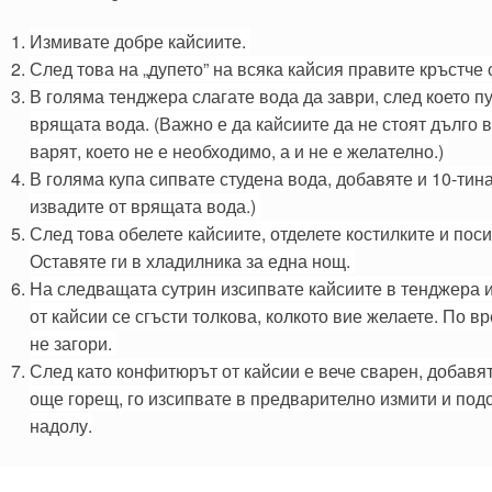
Измивате добре кайсиите.
След това на „дупето” на всяка кайсия правите кръстче 
В голяма тенджера слагате вода да заври, след което пу
врящата вода. (Важно е да кайсиите да не стоят дълго 
варят, което не е необходимо, а и не е желателно.)
В голяма купа сипвате студена вода, добавяте и 10-тина 
извадите от врящата вода.)
След това обелете кайсиите, отделете костилките и поси
Оставяте ги в хладилника за една нощ.
На следващата сутрин изсипвате кайсиите в тенджера и
от кайсии се сгъсти толкова, колкото вие желаете. По 
не загори.
След като конфитюрът от кайсии е вече сварен, добавят
още горещ, го изсипвате в предварително измити и под
надолу.