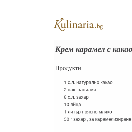
Крем карамел с кака
Продукти
1 с.л.
натурално какао
2 пак.
ванилия
8 с.л.
захар
10
яйца
1 литър
прясно мляко
30 г
захар , за карамелизиране