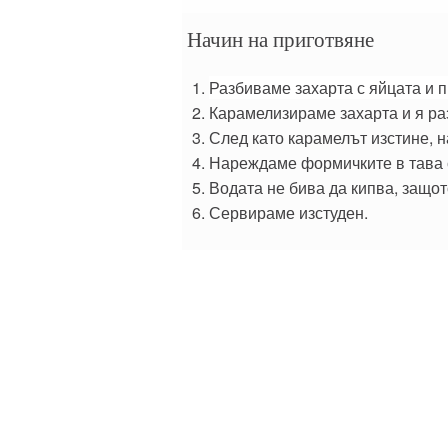
Начин на приготвяне
Разбиваме захарта с яйцата и 
Карамелизираме захарта и я ра
След като карамелът изстине, 
Нареждаме формичките в тава с
Водата не бива да кипва, защот
Сервираме изстуден.