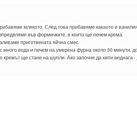
прибавяме млякото. След това прибавяме какаото и ванили
зпределяме във формичките, в които ще печем крема.
наливаме приготвената яйчна смес.
 много вода и печем на умерена фурна окoло 30 минути, до
о кремът ще стане на шупли. Ако започне да кипи веднага -