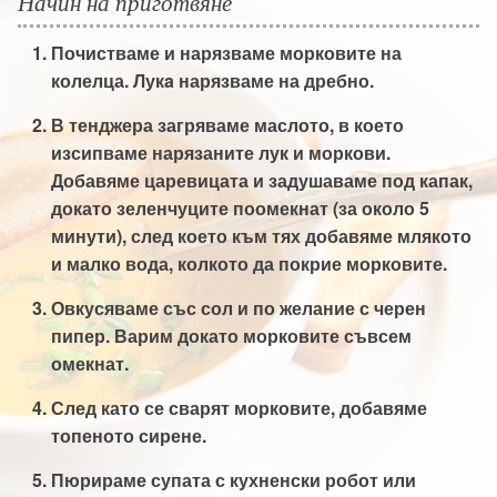
Начин на приготвяне
Почистваме и нарязваме морковите на
колелца. Лукa нарязваме на дребно.
В тенджера загряваме маслото, в което
изсипваме нарязаните лук и моркови.
Добавяме царевицата и задушаваме под капак,
докато зеленчуците поомекнат (за около 5
минути), след което към тях добавяме млякото
и малко вода, колкото да покрие морковите.
Овкусяваме със сол и по желание с черен
пипер. Варим докато морковите съвсем
омекнат.
След като се сварят морковите, добавяме
топеното сирене.
Пюрираме супата с кухненски робот или