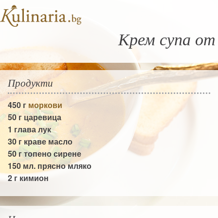
Крем супа от
Продукти
450 г
моркови
50 г
царевица
1 глава
лук
30 г
краве масло
50 г
топено сирене
150 мл.
прясно мляко
2 г
кимион