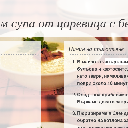
м супа от царевица с б
Начин на приготвяне
В маслото з
апържва
булъона и картофите,
като заври, намалява
поври около 10 минут
След това прибавяме 
Бъркаме докато заври
Пюририраме в бленде
обратно на котлона за
това време овкусявам