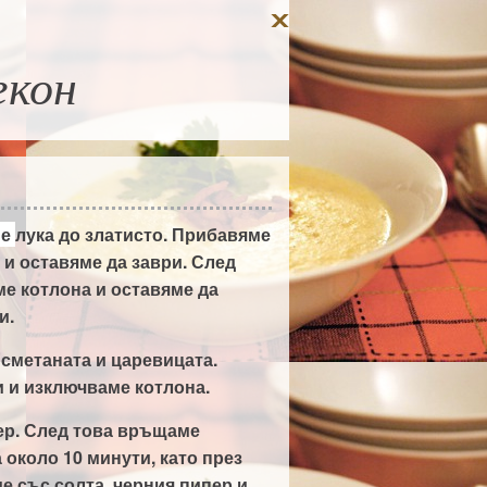
екон
ме
лука до златисто. Прибавяме
 и оставяме да заври. След
ме котлона и оставяме да
и.
сметаната и царевицата.
 и изключваме котлона.
р. След това връщаме
 около 10 минути, като през
е със солта, черния пипер и