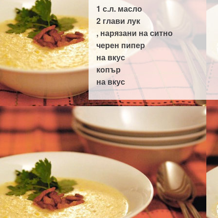
1 с.л.
масло
2 глави
лук
, нарязани на ситно
черен пипер
на вкус
копър
на вкус