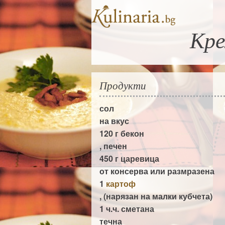
Кре
Продукти
сол
на вкус
120 г
бекон
, печен
450 г
царевица
от консерва или размразена
1
картоф
, (нарязан на малки кубчета)
1 ч.ч.
сметана
течна