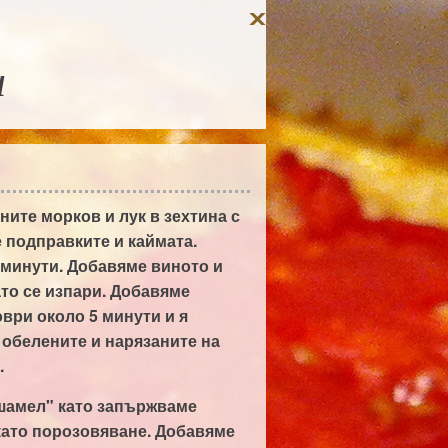
и
ите морков и лук в зехтина с
 подправките и каймата.
 минути. Добавяме виното и
ато се изпари. Добавяме
оври около 5 минути и я
обелените и нарязаните на
.
шамел" като запържваме
като порозовяване. Добавяме