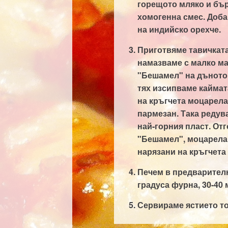
горещото мляко и бър
хомогенна смес. Доба
на индийско орехче.
Приготвяме тавичката 
намазваме с малко ма
"Бешамел" на дъното
тях изсипваме каймат
на кръгчета моцарела
пармезан. Така редув
най-горния пласт. От
"Бешамел", моцарела,
нарязани на кръгчета
Печем в предварителн
градуса фурна, 30-40 
Сервираме ястието то