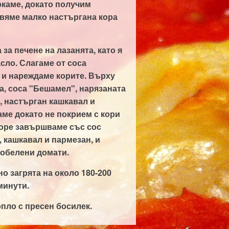
каме, докато получим
вяме малко настъргана кора
за печене на лазанята, като я
сло. Слагаме от соса
 и нареждаме корите. Върху
а, соса "Бешамел", нарязаната
, настърган кашкавал и
аме докато не покрием с кори
горе завършваме със сос
 кашкавал и пармезан, и
 обелени домати.
о загрята на около 180-200
минути.
пло с пресен босилек.