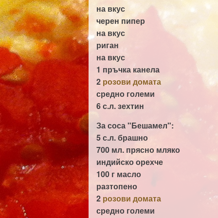
на вкус
черен пипер
на вкус
риган
на вкус
1 пръчка
канела
2
розови домата
средно големи
6 с.л.
зехтин
За соса "Бешамел":
5 с.л.
брашно
700 мл.
прясно мляко
индийско орехче
100 г
масло
разтопено
2
розови домата
средно големи