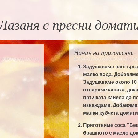
Лазаня с пресни домат
Начин на приготвяне
Задушаваме настърган
малко вода. Добавяме
Задушаваме около 10
отваряме капака, док
пръчката канела да п
изваждаме. Добавяме 
малки кубчета домати
Приготвяме соса "Бе
брашното с масло до