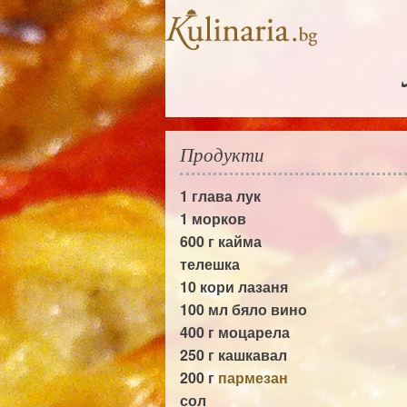
Продукти
1 глава
лук
1
морков
600 г
кайма
телешка
10 кори
лазаня
100 мл
бяло вино
400 г
моцарела
250 г
кашкавал
200 г
пармезан
сол