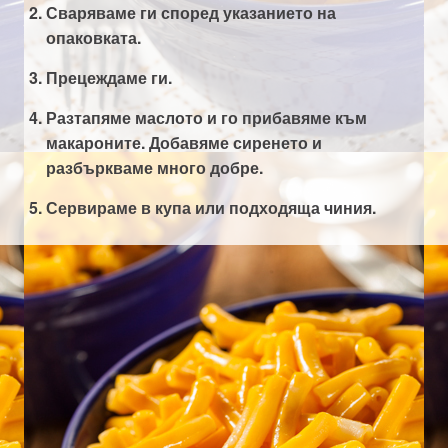
Сваряваме ги според указанието на
опаковката.
Прецеждаме ги.
Разтапяме маслото и го прибавяме към
макароните. Добавяме сиренето и
разбъркваме много добре.
Сервираме в купа или подходяща чиния.