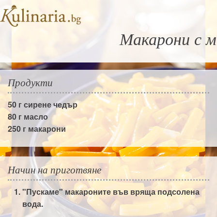
Макарони с м
Продукти
50 г
сирене чедър
80 г
масло
250 г
макарони
Начин на приготвяне
"Пускаме" макароните във вряща подсолена
вода.