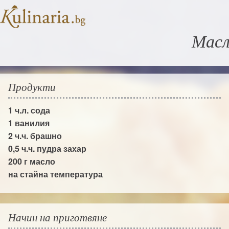
Масл
Продукти
1 ч.л.
сода
1
ванилия
2 ч.ч.
брашно
0,5 ч.ч.
пудра захар
200 г
масло
на стайна температура
Начин на приготвяне