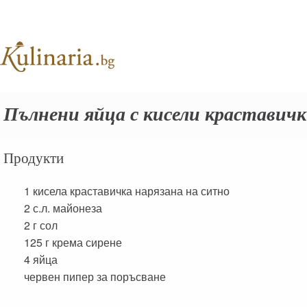
Пълнени яйца с кисели краставич
Продукти
1
кисела краставичка нарязана на ситно
2 с.л.
майонеза
2 г
сол
125 г
крема сирене
4
яйца
червен пипер за поръсване