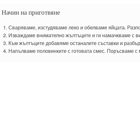
Начин на приготвяне
Сваряваме, изстудяваме леко и обелваме яйцата. Разп
Изваждаме внимателно жълтъците и ги намачкваме с в
Към жълтъците добавяме останалите съставки и разбъ
Напълваме половинките с готовата смес. Поръсваме с 