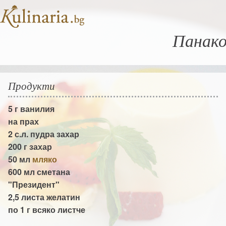
Панако
Продукти
5 г
ванилия
на прах
2 с.л.
пудра захар
200 г
захар
50 мл
мляко
600 мл
сметана
"Президент"
2,5 листа
желатин
по 1 г всяко листче