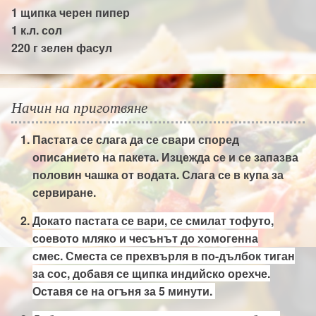
1 щипка
черен пипер
1 к.л.
сол
220 г
зелен фасул
Начин на приготвяне
Пастата се слага да се свари според
описанието на пакета. Изцежда се и се запазва
половин чашка от водата. Слага се в купа за
сервиране.
Докато пастата се вари, се смилат тофуто,
соевото мляко и чесънът до хомогенна
смес.
Сместа се прехвърля в по-дълбок тиган
за сос, добавя се щипка индийско орехче.
Оставя се на огъня за 5 минути.