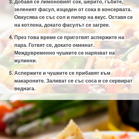
Добавя се лимоновият сок, шерито, гъбите,
зеленият фасул, изцеден от сока в консервата.
Овкусява се със сол и пипер на вкус. Оставя се
на котлона, докато фасулът се загрее.
През това време се приготвят аспержите на
пара. Готвят се, докато омекнат.
Междувременно чушките се нарязват на
жулиени.
А
спержите и чушките се прибавят към
макароните. Заливат се със соса и се сервират
веднага.