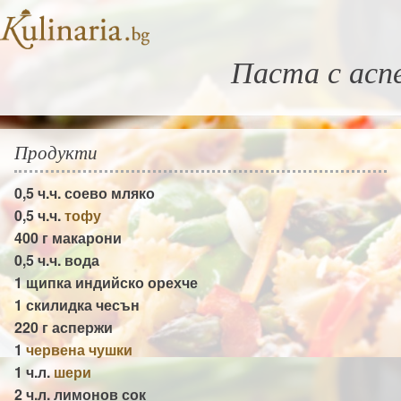
Паста с асп
Продукти
0,5 ч.ч.
соево мляко
0,5 ч.ч.
тофу
400 г
макарони
0,5 ч.ч.
вода
1 щипка
индийско орехче
1 скилидка
чесън
220 г
аспержи
1
червена чушки
1 ч.л.
шери
2 ч.л.
лимонов сок