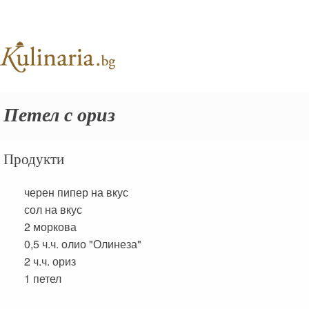
Петел с ориз
Продукти
черен пипер на вкус
сол на вкус
2
моркова
0,5 ч.ч.
олио "Олинеза"
2 ч.ч.
ориз
1
петел