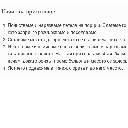
Начин на приготвяне
Почистваме и нарязваме петела на порции. Слагаме го в
като заври, го разбъркваме и посоляваме.
Оставяме месото да ври, докато се свари леко, но не на
Изчистваме и измиваме ориза, почистваме и нарязваме 
ги заливаме с олиото. На 1 ч.ч ориз слагаме 4 ч.ч. буль
печем, докато оризът поеме бульона и месото се зачерв
Ястието поднасяме в чиния, с ориза и до него месото.