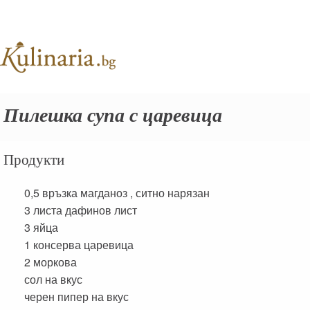
Пилешка супа с царевица
Продукти
0,5 връзка
магданоз , ситно нарязан
3 листа
дафинов лист
3
яйца
1 консерва
царевица
2
моркова
сол на вкус
черен пипер на вкус