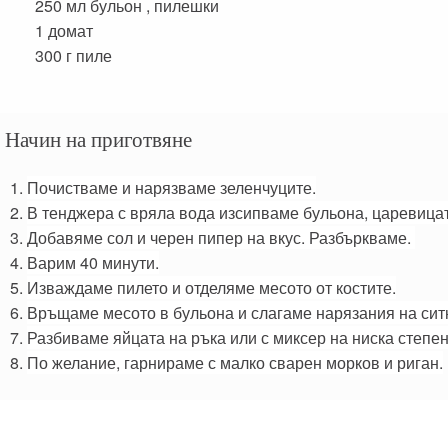
250 мл
бульон , пилешки
1
домат
300 г
пиле
Начин на приготвяне
Почистваме и нарязваме зеленчуците.
В тенджера с вряла вода изсипваме бульона, царевицат
Добавяме сол и черен пипер на вкус. Разбъркваме.
Варим 40 минути.
Изваждаме пилето и отделяме месото от костите.
Връщаме месото в бульона и слагаме нарязания на сит
Разбиваме яйцата на ръка или с миксер на ниска степе
По желание, гарнираме с малко сварен морков и риган.