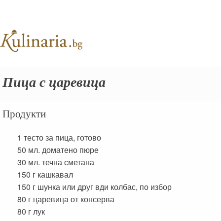
Пица с царевица
Продукти
1
тесто за пица, готово
50 мл.
доматено пюре
30 мл.
течна сметана
150 г
кашкавал
150 г
шунка или друг вди колбас, по избор
80 г
царевица от консерва
80 г
лук