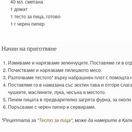
40 мл.
сметана
1
домат
1
тесто за пица, готово
1 г
черен пипер
Начин на приготвяне
Измиваме и нарязваме зеленчуците. Поставяме ги в отд
Почистваме и нарязваме пилешкото месо.
Разточваме тестото* върху набрашнен плот с помощта н
Поставяме го в намазана със зехтин тава и отгоре слаг
чушките, маслините, лука, чесъна и местото.
Печем пицата в предварително загрята фурна, за около
Поръсваме с черен пипер и сервираме.
*Рецептата за
"Тесто за пица"
, може да намерите в Кате