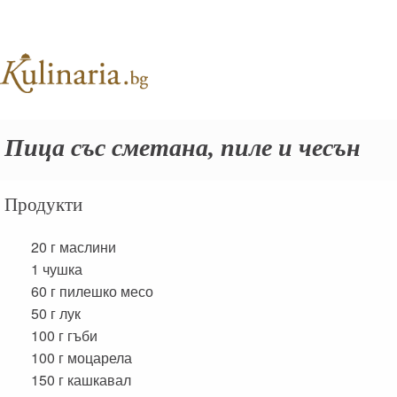
Пица със сметана, пиле и чесън
Продукти
20 г
маслини
1
чушка
60 г
пилешко месо
50 г
лук
100 г
гъби
100 г
моцарела
150 г
кашкавал