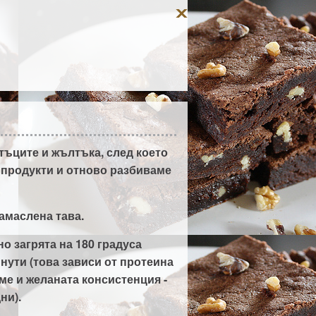
тъците и жълтъка, след което
 продукти и отново разбиваме
амаслена тава.
о загрята на 180 градуса
инути (това зависи от протеина
ме и желаната консистенция -
ни).