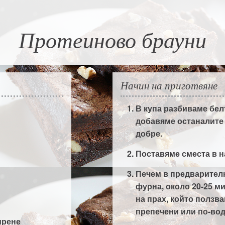
Протеиново брауни
Начин на приготвяне
В купа разбиваме бел
добавяме останалите
добре.
Поставяме сместа в н
Печем в предварителн
фурна, около 20-25 м
на прах, който ползва
препечени или по-вод
ирене