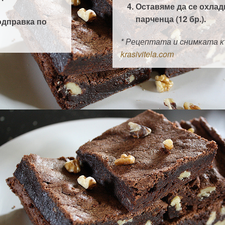
Оставяме да се охлад
парченца (12 бр.).
одправка по
* Рецептата и снимката к
krasivitela.com