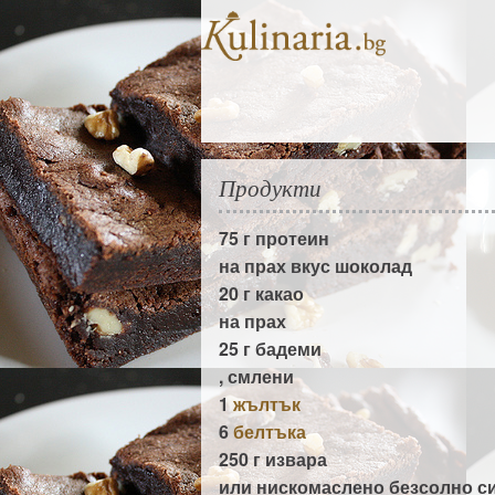
Продукти
75 г
протеин
на прах вкус шоколад
20 г
какао
на прах
25 г
бадеми
, смлени
1
жълтък
6
белтъка
250 г
извара
или нискомаслено безсолно с