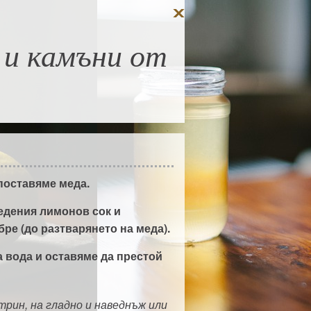
 и камъни от
 поставяме меда.
едения лимонов сок и
ре (до разтварянето на меда).
 вода и оставяме да престой
трин, на гладно и наведнъж или