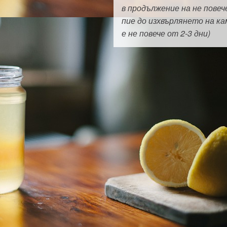
в продължение на не повеч
пие до изхвърлянето на ка
е не повече от 2-3 дни)