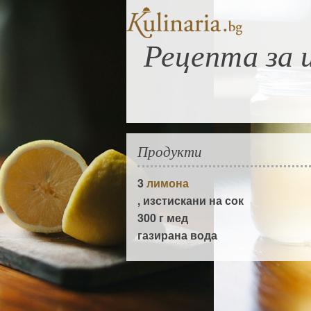
Рецепта за 
Продукти
3
лимона
, изстискани на сок
300 г
мед
газирана вода