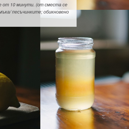
е от 10 минути. (от сместа се
мъка/ песъчинките; обикновено