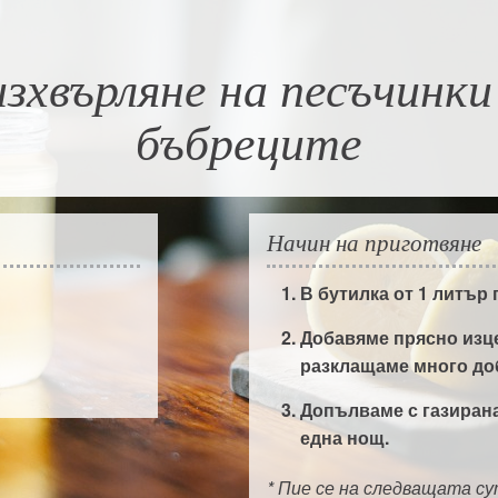
изхвърляне на песъчинки
бъбреците
Начин на приготвяне
В бутилка от 1 литър
Добавяме прясно изц
разклащаме много доб
Допълваме с газирана
една нощ.
* Пие се на следващата су