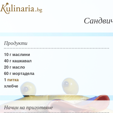
Сандви
Продукти
10 г
маслини
40 г
кашкавал
20 г
масло
60 г
мортадела
1
питка
хлебче
Начин на приготвяне