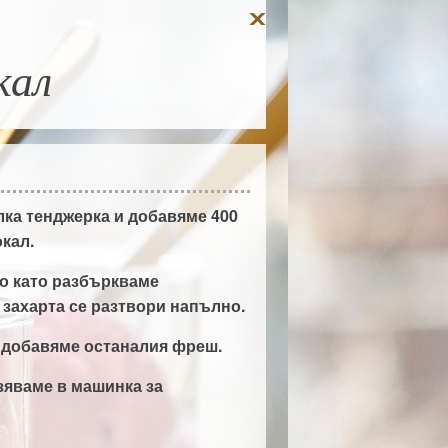
кал
лка тенджерка и добавяме 400
окал.
о като разбъркваме
 захарта се разтвори напълно.
 добавяме останалия фреш.
зяваме в машинка за