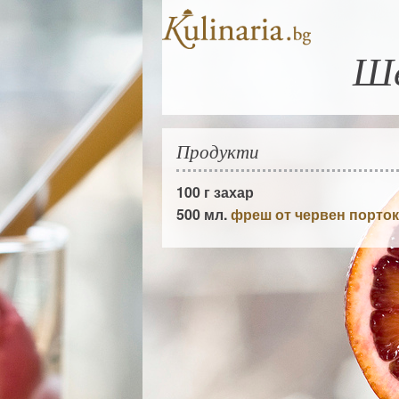
Ше
Продукти
100 г
захар
500 мл.
фреш от червен порто