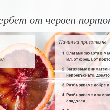
рбет от червен порто
Начин на приготвяне
Слагаме захарта в ма
кал
мл. от фреша от порт
Загряваме внимателн
непрекъснато, докато
Разбъркваме добре и
Разбъркваме и замра
сладолед.