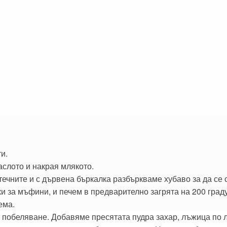
и.
слото и накрая млякото.
ечните и с дървена бъркалка разбъркваме хубаво за да се 
 за мъфини, и печем в предварително загрята на 200 граду
ема.
 побеляване. Добавяме пресятата пудра захар, лъжица по 