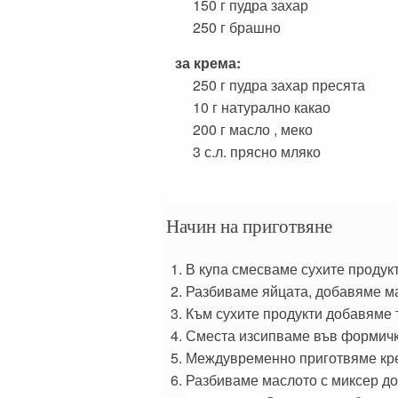
150 г
пудра захар
250 г
брашно
за крема:
250 г
пудра захар пресята
10 г
натурално какао
200 г
масло , меко
3 с.л.
прясно мляко
Начин на приготвяне
В купа смесваме сухите продукт
Разбиваме яйцата, добавяме ма
Към сухите продукти добавяме т
Сместа изсипваме във формички
Междувременно приготвяме кр
Разбиваме маслото с миксер до