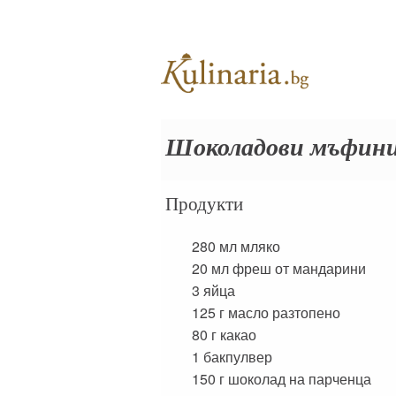
Шоколадови мъфини 
Продукти
280 мл
мляко
20 мл
фреш от мандарини
3
яйца
125 г
масло разтопено
80 г
какао
1
бакпулвер
150 г
шоколад на парченца