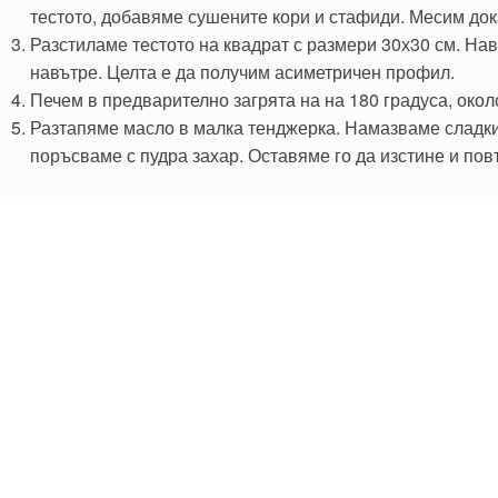
тестото, добавяме сушените кори и стафиди. Месим дока
Разстиламе тестото на квадрат с размери 30х30 см. На
навътре. Целта е да получим асиметричен профил.
Печем в предварително загрята на на 180 градуса, окол
Разтапяме масло в малка тенджерка. Намазваме сладкиш
поръсваме с пудра захар. Оставяме го да изстине и по