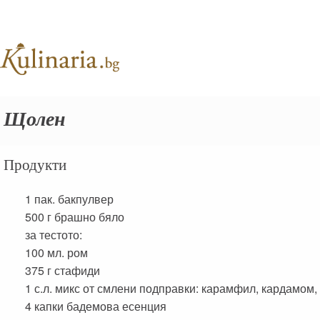
Щолен
Продукти
1 пак.
бакпулвер
500 г
брашно бяло
за тестото:
100 мл.
ром
375 г
стафиди
1 с.л.
микс от смлени подправки: карамфил, кардамом,
4 капки
бадемова есенция