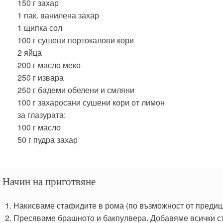
150 г
захар
1 пак.
ванилена захар
1 щипка
сол
100 г
сушени портокалови кори
2
яйца
200 г
масло меко
250 г
извара
250 г
бадеми обелени и смляни
100 г
захаросани сушени кори от лимон
за глазурата:
100 г
масло
50 г
пудра захар
Начин на приготвяне
Накисваме стафидите в рома (по възможност от предишн
Пресяваме брашното и бакпулвера. Добавяме всички съ