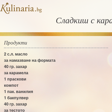
Сладкиш с кар
Продукти
2 с.л.
масло
за намазване на формата
40 гр.
захар
за карамела
1
праскови
компот
1 пак.
ванилия
1
бакпулвер
40 гр.
захар
за тестото