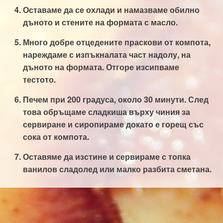
Оставаме да се охлади и намазваме обилно
дъното и стените на формата с масло.
Много добре отцедените праскови от компота,
нареждаме с изпъкналата част надолу, на
дъното на формата. Отгоре изсипваме
тестото.
Печем при 200 градуса, около 30 минути. След
това обръщаме сладкиша върху чиния за
сервиране и сиропираме докато е горещ със
сока от компота.
Оставяме да изстине и сервираме с топка
ванилов сладолед или малко разбита сметана.