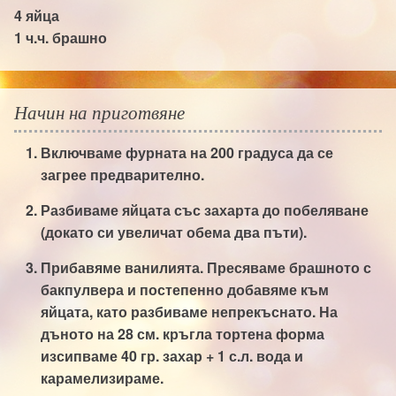
4
яйца
1 ч.ч.
брашно
Начин на приготвяне
Включваме фурната на 200 градуса да се
загрее предварително.
Разбиваме яйцата със захарта до побеляване
(докато си увеличат обема два пъти).
Прибавяме ванилията. Пресяваме брашното с
бакпулвера и постепенно добавяме към
яйцата, като разбиваме непрекъснато. На
дъното на 28 см. кръгла тортена форма
изсипваме 40 гр. захар + 1 с.л. вода и
карамелизираме.