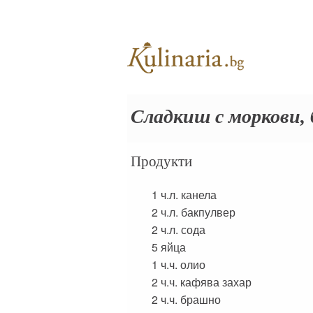
Сладкиш с моркови, 
Продукти
1 ч.л.
канела
2 ч.л.
бакпулвер
2 ч.л.
сода
5
яйца
1 ч.ч.
олио
2 ч.ч.
кафява захар
2 ч.ч.
брашно