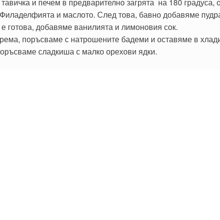
тавичка и печем в предварително загрята на 180 градуса, о
 Филаделфията и маслото. След това, бавно
добавяме
пудр
 е готова, добавяме ванилията и лимоновия сок.
рема, поръсваме с натрошените бадеми и оставяме в хлади
поръсваме сладкиша с малко орехови ядки.