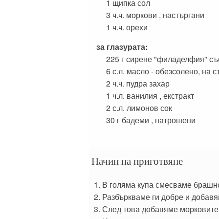
1 щипка
сол
3 ч.ч.
моркови , настъргани
1 ч.ч.
орехи
за глазурата:
225 г
сирене "филаделфия" съ
6 с.л.
масло - обезсолено, на 
2 ч.ч.
пудра захар
1 ч.л.
ванилия , екстракт
2 с.л.
лимонов сок
30 г
бадеми , натрошени
Начин на приготвяне
В голяма купа смесваме брашнот
Разбъркваме ги добре и добавям
След това добавяме морковите 