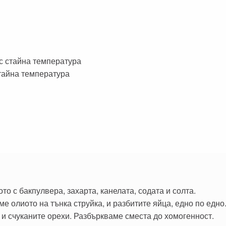
с стайна температура
стайна температура
о с бакпулвера, захарта, канелата, содата и солта.
е олиото на тънка струйка, и разбитите яйца, едно по едно
и счуканите орехи. Разбъркваме сместа до хомогенност.