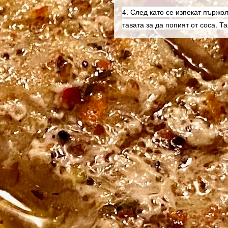
4. След като се изпекат пържо
тавата за да попият от соса. Т