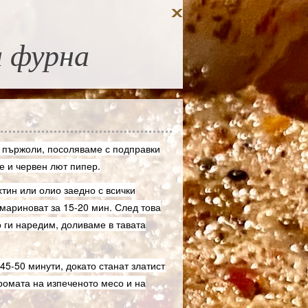
а фурна
 пържоли, посоляваме с подправки
е и червен лют пипер.
тин или олио заедно с всички
 мариноват за 15-20 мин. След това
о ги наредим, доливаме в тавата
45-50 минути, докато станат златист
ромата на изпеченото месо и на