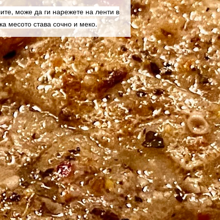
лите, може да ги нарежете на ленти в
ака месото става сочно и меко.