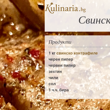
Свинск
Продукти
1 кг
свинско контрафиле
черен пипер
червен пипер
зехтин
чили
сол
1 ч.ч.
бира