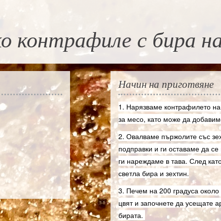
о контрафиле с бира н
Начин на приготвяне
1. Нарязваме контрафилето на
за месо, като може да добавим
2. Овалваме пържолите със зех
подправки и ги оставаме да се
ги нареждаме в тава. След кат
светла бира и зехтин.
3. Печем на 200 градуса около 
цвят и започнете да усещате а
бирата.