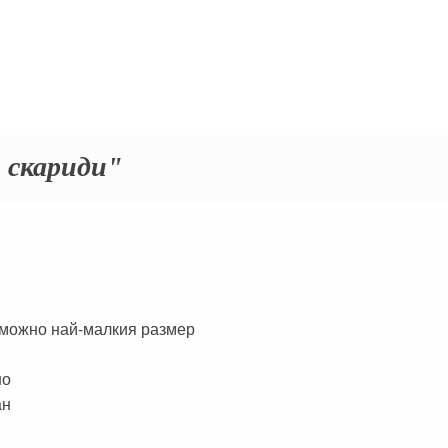
 скариди"
ъзможно най-малкия размер
но
ан