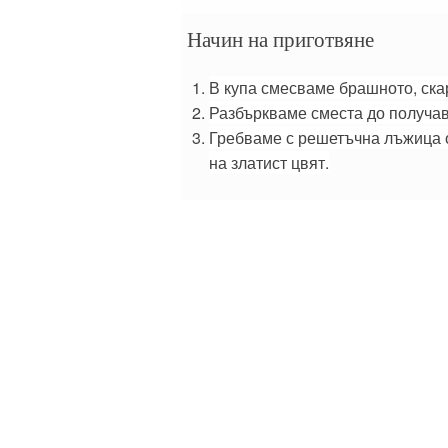
Начин на приготвяне
В купа смесваме брашното, скар
Разбъркваме сместа до получава
Гребваме с решетъчна лъжица 
на златист цвят.