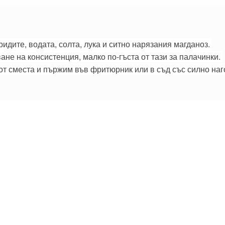
идите, водата, солта, лука и ситно нарязания магданоз.
не на консистенция, малко по-гъста от тази за палачинки.
от сместа и пържим във фритюрник или в съд със силно на