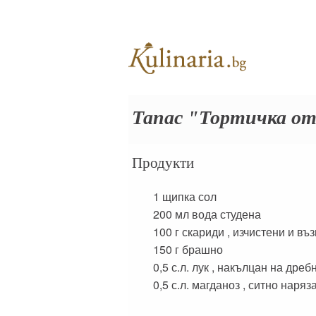
Тапас "Тортичка от
Продукти
1 щипка
сол
200 мл
вода студена
100 г
скариди , изчистени и в
150 г
брашно
0,5 с.л.
лук , накълцан на дреб
0,5 с.л.
магданоз , ситно наряз